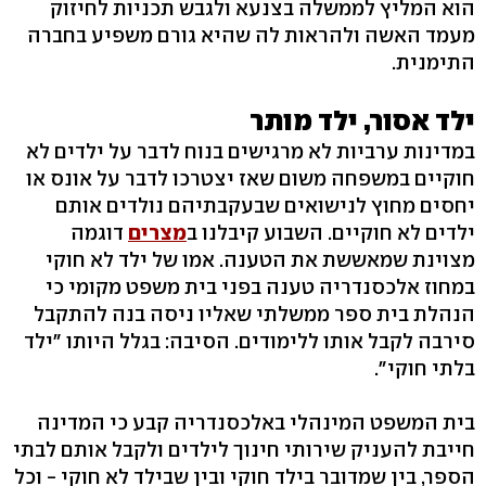
הוא המליץ לממשלה בצנעא ולגבש תכניות לחיזוק
מעמד האשה ולהראות לה שהיא גורם משפיע בחברה
התימנית.
ילד אסור, ילד מותר
במדינות ערביות לא מרגישים בנוח לדבר על ילדים לא
חוקיים במשפחה משום שאז יצטרכו לדבר על אונס או
יחסים מחוץ לנישואים שבעקבתיהם נולדים אותם
ילדים לא חוקיים. השבוע קיבלנו ב
מצרים
דוגמה
מצוינת שמאששת את הטענה. אמו של ילד לא חוקי
במחוז אלכסנדריה טענה בפני בית משפט מקומי כי
הנהלת בית ספר ממשלתי שאליו ניסה בנה להתקבל
סירבה לקבל אותו ללימודים. הסיבה: בגלל היותו "ילד
בלתי חוקי".
בית המשפט המינהלי באלכסנדריה קבע כי המדינה
חייבת להעניק שירותי חינוך לילדים ולקבל אותם לבתי
הספר, בין שמדובר בילד חוקי ובין שבילד לא חוקי - וכל