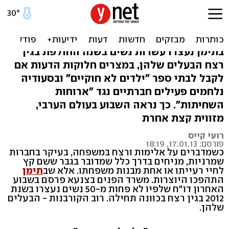
רובין הוד סעודי ורוצחות
מתימן. סיפורי ערב
בתימן נעצרו עשרות נשים בשנה החולפת בגין
רצח הבעלים שלהן, במצרים חלוקות הדעות אם
לקבל לבתי ספר "ילדים לא חוקיים" ובסעודיה
נלחמים פעילים חברתיים נגד "ארוחות
השחיתות". כך נראה השבוע בעולם הערבי,
מזווית קצת אחרת
רועי קייס
פורסם: 17.01.13, 18:19
כשמדברים על אלימות ורצח במשפחה, בעיקר בחברות
שמרניות, מניחים בדרך כלל שמדובר בגבר ששם קץ
לחיי רעייתו או אחת מבנות משפחתו. אלא שב
תימן
התהפכו היוצרות. משרד הפנים בצנעא פרסם בשבוע
האחרון דו"ח שלפיו לא פחות מ-50 נשים נעצרו בשנת
2012 בגין רצח בכוונה תחילה. רוב הקורבנות - הבעלים
שלהן.