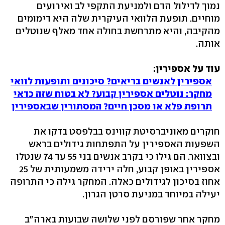
נמוך לדילול הדם ולמניעת התקפי לב ואירועים
מוחיים. תופעת הלוואי העיקרית שלה היא דימומים
מהקיבה, והיא מתרחשת בחולה אחד מאלף שנוטלים
אותה.
עוד על אספירין:
אספירין לאנשים בריאים? סיכונים ותופעות לוואי
מחקר: נוטלים אספירין קבוע? לא בטוח שזה כדאי
תרופת פלא או מסכן חיים? המסתורין שבאספירין
חוקרים מאוניברסיטת קווינס בבלפסט בדקו את
השפעות האספירין על התפתחות גידולים בראש
ובצוואר. הם גילו כי בקרב אנשים בני 55 עד 74 שנטלו
אספירין באופן קבוע, חלה ירידה משמעותית של 25
אחוז בסיכון לגידולים כאלה. המחקר גילה כי התרופה
יעילה במיוחד במניעת סרטן הגרון.
מחקר אחר שפורסם לפני שלושה שבועות בארה"ב