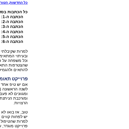
כל החדשות, הטורים, 
כל הכתבות בסד
הכתבה ה-1:
מ
הכתבה ה-2:
פ
הכתבה ה-3:
ל
הכתבה ה-4:
ז
הכתבה ה-5:
ק
הכתבה ה-6:
ה
למרות שקיבלתי מ
ובעיתוי המתאימי
וכל משפחה על פ
שהצטרפות ‏התאומ
‏להתאים ולהגמיש
פרוייקט תאומ
אם יש טיפ אחד מ
לשנה הראשונה (ל
ומגוונים לא פעם
ומורכבת הניתנת
הרצויות.
טוב, אז בואו לא 
יש לפחות קווים ד
למרות שהטיפול ו
פרוייקט מוגדר, 