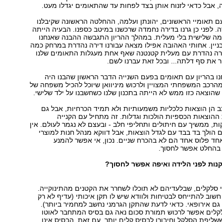
, אבל כדאי לזנוח אותן בצד לפחות עד שהתאומים יגדלו מעט.
עם תאומיי הראשונים, יהונתן ועלמה, ההחלטה הראשונה שקיבלנו
ה. לפני כן גרנו בדירה נחמדה שרכשנו במיטב כספנו. הבעיה הייתה
מה שלישית בלי מעלית. במהלך ההריון התגבשה ההבנה שאנחנו
ניין. אחותי האהובה אפילו מצאה עבורנו דירה נהדרת במרחק כמה
רה נהדרת עם מעלית קטנטנה שאף אחת מעגלות התאומים שלנו
 את סף דלתה... ובכל זאת עברנו לשם.
נו בהריון עם תאומים בפעם השנייה הדבר הראשון שהבנו היה
רכב המשפחתי המצויין ולרכוש מיניוואן שיוכל להכיל משפחה של
שהוצאה כזו ממש לא הייתה בתכנון שלנו כשחשבנו על ילד שלישי.
 הן הוצאות כלכליות משמעותיות ולא תמיד הכרחיות, אבל גם
ההוצאות הכספיות הולכות וגדלות. זה מתחיל עם הקנייה
ות, ממשיך עם חיתולים ותחליפי חלב - ובעצם לא נגמר לעולם. אין
 הולך בד בבד עם לגדל הוצאות, אבל דווקא מנהל חנות למוצרי
חד פלוס אחד הם לא בהכרח שניים. נכון, אי אפשר להמנע
בהחלט אפשר לחסוך.
קנות לפני הלידה ואיפה אפשר לחסוך?
י סלקלים, שבלעדיהם לא תוכלו לשחרר את הקטנים מהתינוקייה.
שוב להתייחס לבטיחות ולוודא שיש לו תקן איכותי (עדיף לא רק
גם אירופאי. כדאי לדעת שהתקן הגרמני נחשב למחמיר ביותר).
קלים אפשר לרכוש תמורת סכום נאה גם בסיס המתחבר לאוטו
ששליפת הסלקל וחיבורו לבסיס קלים יותר. עם זאת, הבסיס אינו