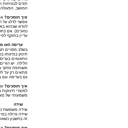
תורם לבטיחות ו
המושב, הפעולה א
איך חוסכים?
אפש
אפשר לדלג על הס
לוודא שבהוא בא
נמוכים). אם בחר
עדיין בתוקף לפי 
עריסה ו/או מ
בשלב מסויים תצט
תינוק במיטתו בח
התאומים בעריסו
הלילה. יש הורים
משותפת מתוך מ
מתאים רק עד לש
גם בעריסה וגם ב
איך חוסכים?
עד
למוצרי תינוקות ב
משמעותי של מאו
שידה
שידה משמשת כמש
שידה גדולה במיו
זה בחשבון כשאת
איך חוסכים?
אם