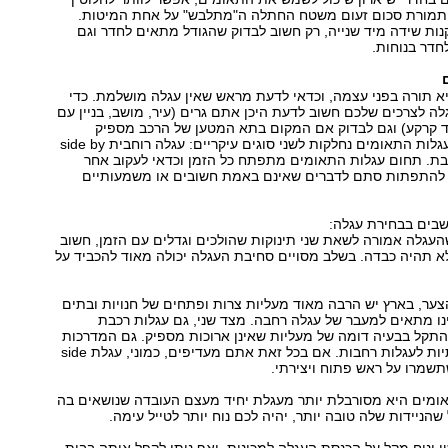
 תמורת סכום זעום משטח החתלה ה"מתלבש" על אחת המיטות.
ות שידה מיד שנייה, רק חשוב לבדוק שהגודל מתאים לחדר וגם
חדר בנוחות.
א תורה בפני עצמה, וכדאי לדעת מראש שאין עגלה מושלמת. כדי
 לצרכים שלכם חשוב לדעת היכן אתם גרים (עיר, מושב, בניין עם
ד קרקע) וגם לבדוק אם המקום בתא המטען של הרכב מספיק
לאחסון העגלה. עגלות התאומים נחלקות לשני סוגים עיקריים: עגלה רוחבית side by
ת רכבת. תחום עגלות התאומים מתפתח כל הזמן וכדאי לעקוב אחר
 להתפתות סתם לדברים שאינם באמת חשובים או משמעותיים
בים בבחירת עגלה:
העגלה אמורה לשאת שני תינוקות שהולכים וגדלים עם הזמן, חשוב
 תהיה כבדה. בשלב מסויים סחיבת העגלה יכולה מאוד להכביד על
ער, בארץ יש הרבה מאוד מעליות צרות ופתחים של חנויות ובתים
ו מתאים למעבר של עגלה רחבה. מצד שני, גם עגלות רכבת
התקל בבעיה דומה של מעליות שאינן ארוכות מספיק. גם המדרכות
בארץ אינן ידידותיות לעגלות רחבות. אם בכל זאת אתם מעדיפים, כמוני, עגלת side
מים היא מסורבלת יותר מעגלת יחיד מעצם העובדה שנושאים בה
 שהניידות שלה טובה יותר, יהיה לכם נוח יותר לטייל עימה.
ן ונוח מקל על הכנסת העגלה למכונית, ואף ניתן לקפל אותה בבית