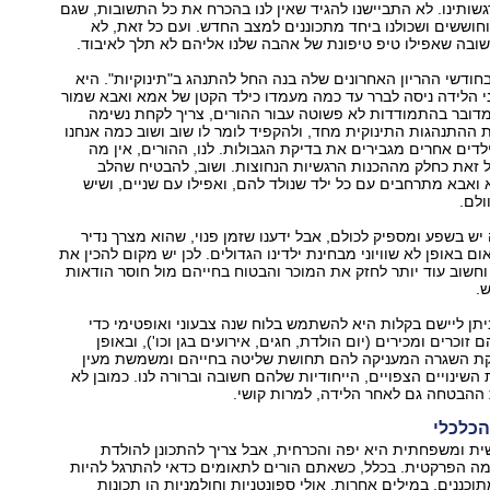
שותינו. לא התביישנו להגיד שאין לנו בהכרח את כל התשובות, שגם
חוששים ושכולנו ביחד מתכוננים למצב החדש. ועם כל זאת, לא
ובה שאפילו טיפ טיפונת של אהבה שלנו אליהם לא תלך לאיבוד.
חודשי ההריון האחרונים שלה בנה החל להתנהג ב"תינוקיות". היא
ני הלידה ניסה לברר עד כמה מעמדו כילד הקטן של אמא ואבא שמור
מדובר בהתמודדות לא פשוטה עבור ההורים, צריך לקחת נשימה
 ההתנהגות התינוקית מחד, ולהקפיד לומר לו שוב ושוב כמה אנחנו
ילדים אחרים מגבירים את בדיקת הגבולות. לנו, ההורים, אין מה
 זאת כחלק מההכנות הרגשיות הנחוצות. ושוב, להבטיח שהלב
אבא מתרחבים עם כל ילד שנולד להם, ואפילו עם שניים, ושיש
ולם.
 יש בשפע ומספיק לכולם, אבל ידענו שזמן פנוי, שהוא מצרך נדיר
ם באופן לא שוויוני מבחינת ילדינו הגדולים. לכן יש מקום להכין את
וחשוב עוד יותר לחזק את המוכר והבטוח בחייהם מול חוסר הודאות
.
ן ליישם בקלות היא להשתמש בלוח שנה צבעוני ואופטימי כדי
ם זוכרים ומכירים (יום הולדת, חגים, אירועים בגן וכו'), ‏ובאופן
ת השגרה המעניקה להם תחושת שליטה ‏בחייהם ומשמשת מעין
שינויים הצפויים, הייחודיות ‏שלהם חשובה וברורה לנו. כמובן לא
 ההבטחה גם לאחר הלידה, למרות קושי.
הכלכלי
ית ומשפחתית היא יפה והכרחית, אבל צריך להתכונן להולדת
ה הפרקטית. בכלל, כשאתם הורים לתאומים כדאי להתרגל להיות
וכננים. במילים אחרות, אולי ספונטניות וחולמניות הן תכונות