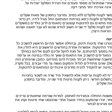
אחרי שמתרגלים מספר פעמים את חגירת הסלקל ישירות על
ינה אורכת יותר מחצי דקה.
ר לקנות סלקלים ללא בסיס, ומדובר בחסכון של מאות שקלים.
לקלים ולקנות כיסא בטיחות המותאם החל מגיל לידה. רק כדאי
מת מתאים גם לתינוקות קטנטנים (תאומים לרוב נולדים במשקלים
תם לקנות סלקל יד שנייה חשוב לוודא שהוא לא עבר תאונה ושהוא
הוראות היצרן.
יטה
רכו שתי מיטות תינוק, ובהחלט אפשר מהיום הראשון להשכיב כל
דר התינוקות. אפשרות אחרת בחודשים הראשונים היא להלין את
ת בסמוך למיטתכם, על מנת להקל עליכם לקום אליהם במהלך
 המעדיפים להשכיב את התאומים שאך זה נולדו במיטה או עריסה
חשבה שתחושת הביחד מוכרת להם מהרחם. כמובן שהפתרון הזה
לב שהם מתחילים לגדול והמקום נעשה צר מדי עבורם. בכל מקרה,
מיטה יש להקפיד להניח מזרונים איכותיים המותאמים לתינוקות.
יף לא לקנות עריסות אלא להשאיל מיד שרה או לשכור בחנויות
תשלום חודשי. ניתן לקנות מיטות מיד שנייה, ומדובר בחסכון
ת שקלים.
טח החתלה וכמגירות לאחסון. למרות שנדמה שתאומים צריכים
חד, זכרו שהמקום בחדר מוגבל אחרי שהכנסנו שתי מיטות וקחו את
ם מגיעים לבחור.
 בחדר יש ארון שיכול לשמש את התאומים, אפשר לוותר לחלוטין