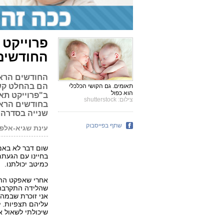
פרוייקט 
החודשים
החודשים הראש
הם בהחלט קשי
תאומים. גם הקושי הכלכלי
הוא כפול
ב"פרוייקט תא
צילום: shutterstock
בחודשים הראשו
שנייה בסדרה 
שתף בפייסבוק
עינת שגיא-אלפס
שום דבר לא באמ
בחיינו עם הגעתם
כמיטב יכולתנו.
אחרי שאפקט ההפ
שהלידה התקרבה 
אני זוכרת שבמהל
עליהם תצפיות. ל
שיכולתי לשאול א