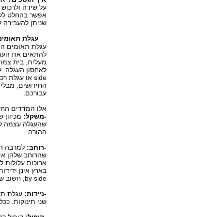
על שידה ולרכוש
אפשר בהחלט לקנ
שניתן להעבירה ל
עגלת תאומים
עגלת תאומים הי
להתאים את העגלה
מעלית, בית צמו
side או עגל
החידושים, מבלי
עבורכם.
אלו המדדים החש
-משקל:
מכיוון ש
שהעגלה עצמה לא
ההורה.
-רוחב:
למרבה הצ
שהרוחב שלהן אינ
ארוכות עלולות ל
by side, חשוב שתשמרו על ראש פתוח ויצירתי.
-ניידות:
עגלת תאו
שני תינוקות. ככל
-קיפול:
קיפול קט