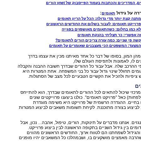
המדריכים והכתבות בעמוד הפייסבוק של ynet הורים
רה על גידול
:
תאומים
תנה קצת יותר מדי גדולה: הכל על הריון תאומים
רוייקט תאומים: לעבור בשלום את החודשים הראשונים
א כמו בחלום: כשהתאומים מאושפזים בפגייה
ה אפשרי: כך תצליחי בהנקת תאומים
שה פי שניים: כמה עזרה צריכים הורים לתאומים?
מצעד: המשפטים הכי מעצבנים שאומרים על תאומים
הן המון, בסופו של דבר כל אחד מאיתנו מכין את עצמו בדרך
ם לו, לאמונות ולתפיסת העולם שלו,
י ההרכב שלה. אבל עבור כל ההורים שבדרך חשובה ההבנה והקבלה
ים תחולל שינוי גדול עבור כל בני המשפחה. אחת המטרות היא
 ציפיות ולהכיל את הקשיים הטבעיים לכל מצב של הסתגלות.
ים
רכזי שיכול להתאים לכל ההורים לתאומים שבדרך, הוא להתייחס
פחות) כאל "פרויקט תאומים". כולנו ביצענו פרוייקטים שונים
 בחיים. ההגדרה הרשמית של פרוייקט היא משימה מוגדרת
 לביצוע בצורה מתוכננת. לקיחת תשומות משאבים לביצוע המטרות
נגזים. אנחנו מדברים על תינוקות, הורים, טיפול, אהבה... נכון, אבל
ומים בין גידול השניים בתקופה הראשונה לבין ביצוע פרוייקט.
הגידול לשמחתנו הם לטווח ארוך, החודשים הראשונים מהווים
שהרבה מאמצים מושקעים בו, ושבמהלכו כל המשאבים יהיו מופנים