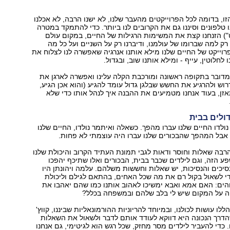
, בדומה לכל הפרוייקטים מהעבר שלנו, לא ישנו הרבה, לא אכלנו
ו טלפונים וסיננו גם את הקרובים לנו ביותר. כדי להתמקד במטרה
ט") הזנחנו קצת את המשימות הרגילות של החיים, במקום עולם
רק למה שברומו של עולמנו, ודיברנו רק על השניים ועל כל מה
וייקט של החיים שלנו מילא אותנו אנרגיה שאפשרה לנו לצלוח את
ו לחלוטין, עייף - ומילא אותנו שוב, ובגדול.
דובר בתקופה ראשונה ומורכבת הקלה עלינו ואפשרה לארגן את
וש ולהרגיע את החשש שבלגן גדול עומד להגיע (והוא אכן הגיע,
ן, בעוד אנחנו מטמיעים את ההבנה איך לנהל אותו כדי שלא
ולים בבית
נולדו החיים שלנו עברו מהפך. כשאלה ואיתמר נולדו, החיים שלנו
אבל המהפך שהבכורים שלנו עברו היה עוצמתי לא פחות.
 הרבה שאלות וחוסר ודאות לגבי תמונת העתיד הקרוב והיכולת שלנו
ע הזה, וגם לילדים שכבר בבית, הבכורים ואלו שתיכף יהפכו
הנסיכים והנסיכות, יש שאלות וחששות משלהם. עלמה ויהונתן היו
י לשאול בקול רם את מה שכל האחים, בהתאם לגילם וליכולת
ים: האם אמא ואבא ימשיכו לאהוב אותנו כמו שהם יאהבו את
ה על המקום שיש לי בלב שלהם ובמשפחה בכלל?
ו עושות לכולנו, ובמיוחד להריוניות ההורמונאליות שביננו, קווץ'
הדרך הנכונה היא דווקא לעודד אותם לדבר ולשאול את השאלות
 כדי להעביר לילדים מסר מחזק, שכל רגש הוא לגיטימי, גם אנחנו