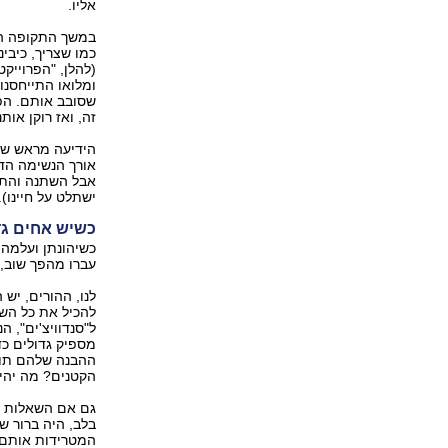
אליו.
במשך התקופה הזו
כמו שצריך, כיבינ
(להלן, "הפרוייק
ומלואו התייחסנו 
שסובב אותם. הפר
זה, ואז רוקן אותנ
הידיעה מראש שמ
אורך הנשימה הדר
אבל השתנה והתאז
ישתלט על חיינו).
כשיש אחים גד
‏כשיהונתן ועלמה 
עברו מהפך שוב, 
לנו, ההורים, יש
להכיל את כל השפ
ל"סנדוויצ'ים", 
מספיק גדולים כד
ההבנה שלהם תוה
הקטנים? מה יהי
גם אם השאלות הלל
בלב, היה ברור ש
‏המטרידות אותם.