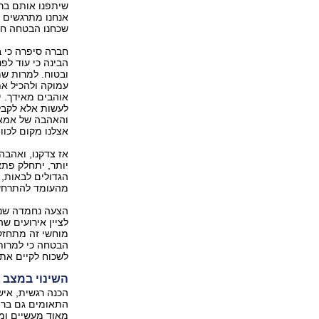
שיתפנו אותם ברג
אנחנו מתרגשים ו
שכחנו הבטחה חש
חברה סיפרה כי ב
הבינה כי עוד לפ
ובטוח. למרות ש
עמוקה ולהכיל את
אוהבים מאידך. ‏
לעשות אלא לקבל
והאהבה של אמא ו
אצלנו מקום לכווו
אז צדקנו, ואהבה
יותר, יתחלק פתאו
הגדולים לבאות, 
מהעומד להתרחש
הצעה נחמדה שנית
לציין אירועים ‏שה
מוחשי זה מתחזק
הבטחה כי למרות ה
לשכוח לקיים את
השינוי במצב 
הכנה רגשית, איש
התאומים גם ברמ
מאוד מעשיים ומת