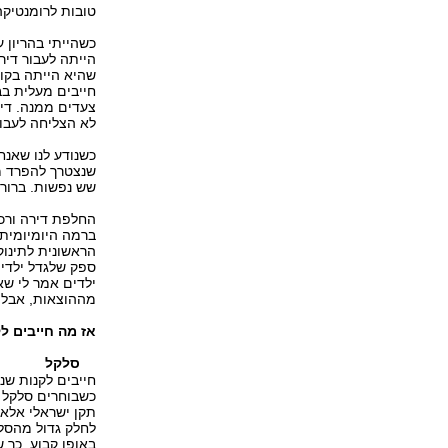
טובות לרומנטיקה
כשהייתי בהריון 
הייתה לעבור דיר
שהיא הייתה בקו
חייבים מעלית בב
צעדים ממנה. די
לא הצליחה לעבור
כשנודע לנו שאנח
שנצטרך להפרד מה
שש נפשות. ברור 
החלפת דירה ורכב
ברמה היומיומית 
הראשונית לתינוק
ספק שלגדל ילדים
ילדים אמר לי שא
מההוצאות, אבל 
אז מה חייבים ל
סלקל
חייבים לקנות שנ
כשבוחרים סלקל ח
תקן ישראלי אלא 
לחלק גדול מהסל
באופן קבוע, כך 