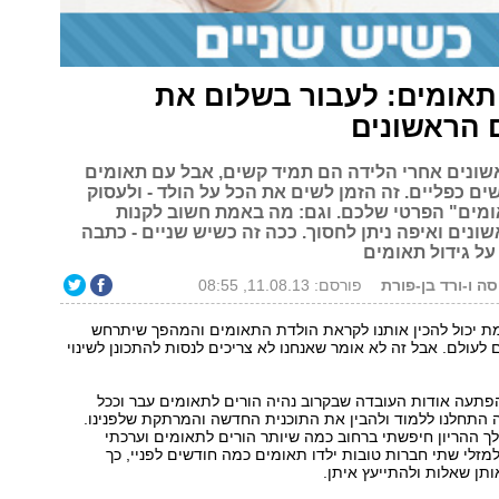
תאומים: לעבור בשלום את
 הראשונים
ונים אחרי הלידה הם תמיד קשים, אבל עם תאומים
ם כפליים. זה הזמן לשים את הכל על הולד - ולעסוק
ומים" הפרטי שלכם. וגם: מה באמת חשוב לקנות
נים ואיפה ניתן לחסוך. ככה זה כשיש שניים - כתבה
על גידול תאומים
ה ו-ורד בן-פורת
פורסם: 11.08.13, 08:55
ת יכול להכין אותנו לקראת הולדת התאומים והמהפך שיתרחש
 לעולם. אבל זה לא אומר שאנחנו לא צריכים לנסות להתכונן לשינוי
תעה אודות העובדה שבקרוב נהיה הורים לתאומים עבר וככל
התחלנו ללמוד ולהבין את התוכנית החדשה והמרתקת שלפנינו.
ך ההריון חיפשתי ברחוב כמה שיותר הורים לתאומים וערכתי
מזלי שתי חברות טובות ילדו תאומים כמה חודשים לפניי, כך
ותן שאלות ולהתייעץ איתן.