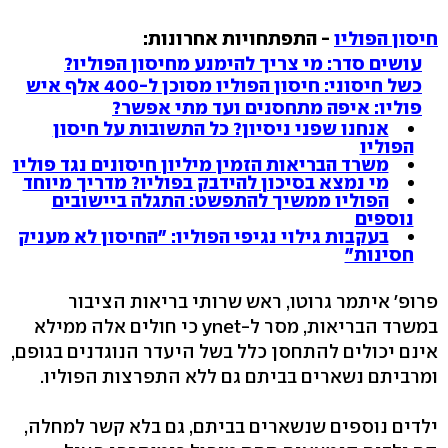
חיסון הפוליו
- התפתחויות אחרונות:
עושים סדר: מי צריך להימנע מחיסון הפוליו?
כשל חיסוני: חיסון הפוליו מסוכן ל-400 אלף איש
פוליו: איפה מתחסנים ועד מתי אפשר?
אנחנו שפני ניסיון? כל התשובות על חיסון
הפוליו
משרד הבריאות הזמין מיליון חיסונים נגד פוליו
מי נמצא בסיכון להידבק בפוליו? מדריך מיוחד
הפוליו ממשיך להתפשט: התגלה ביישובים
נוספים
בעקבות גילוי נגיפי הפוליו: "החיסון לא מעניק
חסינות"
פרופ' איתמר גרוטו, ראש שרותי בריאות הציבור
במשרד הבריאות, מסר ל-ynet כי חולים אלה ממילא
אינם יכולים להתחסן כלל בשל היעדר הנוגדנים בגופם,
ומרביתם נשארים בביתם גם ללא התפרצות הפוליו.
ילדים נוספים שנשארים בביתם, גם בלא קשר למחלה,