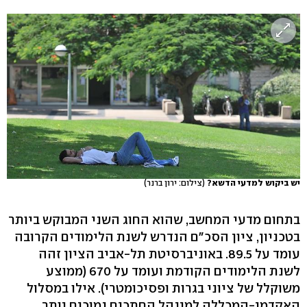
יש ביקוש למדעי הדשא?
(צילום: ירון ברנר)
בתחום מדעי המחשב, שהוא החוג השני המבוקש ביותר
בטכניון, ציון הסכ"ם הנדרש לשנת הלימודים הקרובה
עומד על 89.5. באוניברסיטת תל-אביב הציון זהה
לשנת הלימודים הקודמת ועומד על 670 (ממוצע
משוקלל של ציוני בגרות ופסיכומטרי). אילו במסלול
האקדמי-המכללה למינהל החתכים נמוכים יותר