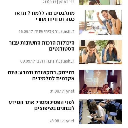
דני באומן
|
21.09.17
מתלבטים מה ללמוד? תראו
כמה תרוויחו אחרי
ד_slash_"ר אביחי שניר
|
16.09.17
היכולות הרכות החשובות עבור
הסטודנטים
ד_slash_"ר ניבה דולב
|
08.09.17
בהייטק, בתקשורת ובמדע: שנה
אקדמית לתלמידים
31.08.17
|
ynet
לפני הפסיכומטרי: אתר המידע
לנבחנים בשיפוצים
28.08.17
|
ynet