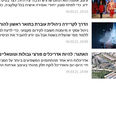
עיצוב אופנה הוא תחום שדורש הרבה יצירתיות, לצד בסיס 
ידע. כדי לפתח סגנון ייחודי ואמירה אישית בכל קולקציה, כד
ללמוד את התחום מ-A עד Z ולקבל כלים מעשיים שיעזר
19:10, 04.02.21
האמיתי. כל הפרטים על התואר האקדמי שיעזור לכם לעצב
לעצמכם קריירה
ניהול עסקי זו מיומנות חשובה לקידום מקצועי. כדי לדעת לנ
ללמוד ממי שהצליח בשטח אבל גם יודע להעביר את הניסיון
הלאה. המרכז האקדמי ויצו חיפה מציע תואר ראשון להוראת
19:09, 04.02.21
העסקי, הכולל לימודים מעשיים ופיתוח חשיבה עצמאית, שיז
אתכם קדימה
אדריכלות היא אחד מהתחומים המשפיעים ביותר על הסביב
חיי היום-יום והאדריכל לוקח חלק מהותי בעיצוב אורחות הח
בהווה ובעתיד. המחלקה לארכיטקטורה וחינוך במרכז האקדמי
19:08, 04.02.21
חיפה מכשירה אדריכלים עם ידע רב-תחומי, יכולות מחקר
ועשייה/ביצוע. איך מבטיחים שילוב בין הפן הרעיוני והמעשי ל
וחומר? ומה הופך את בוגרי המחלקה למבוקשים במשרדים 
סיום לימודיהם?