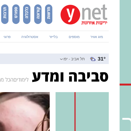
מזג אוויר
מוספים
בלייזר
אסטרולוגיה
פרוגי
31
°
סביבה ומדע
לימודים
הכל מתח