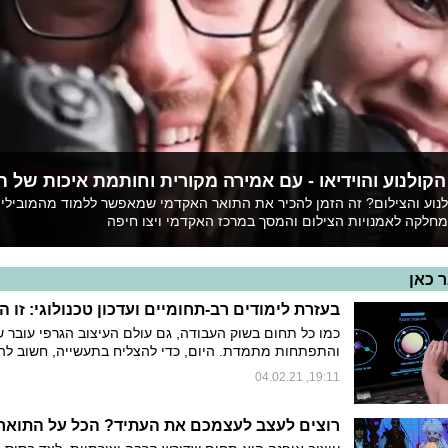
ולנוע והוידיאו - עם אמירה מקורית וחותמת איכות של ת
נוע והצילום? זה הזמן להכיר את התואר האקדמי שמאפשר ללמוד מהמובילי
חלקה לאמנויות הצילום והמסך במרכז האקדמי ויצו חיפה
 כאן
כמו כל תחום בשוק העבודה, גם עולם העיצוב הגרפי עובר שי
והתפתחות מתמדת. היום, כדי להצליח בתעשייה, חשוב לה
מעצב רב-תחומי ולא להיתקע בעבר מבחינת כלים ויכולות. ה
19:11, 04.02.21
של המחלקה לעיצוב גרפי במרכז האקדמי ויצו חיפה, שהתבר
במשך השנים בתפקידים מובילים בתעשייה, מעידים על החי
המנצח בין תכנית לימודים מולטי-דיסציפינרית וטכנולוגית, ל
הלימודים הייחודית, החמה והמשפחתית שבמחלקה.