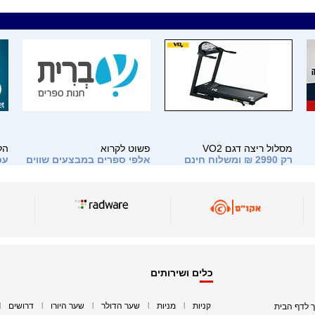
מסלול ריצה דגם VO2
פשוט לקרוא
הל
רק 2990 ₪ ומשלוח חינם
אלפי ספרים במבצעים שווים
עכ
>>
ונ
כלים ושירותים
קניות
מניות
שער הדולר
שער היורו
דרושים
ך לדף הבית
|
|
|
|
|
|