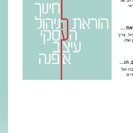
רחב של
אי
ו בעולם
הדרך לקריירה ניהולית עוברת בתואר ראשון להוראת הניהול העסקי שמאפשר לכם להיות מקוריים, יוזמים ומובילים, במילים אחרות, הכירו את התואר שמכשיר מנהלים לחשוב!
הל, צריך
 שלו
 הניהול
ניקו
האתגר: להיות אדריכלים פורצי גבולות וטוטאליים, הומניים ומבוקשים בשוק. מסלול הלימודים המשלב בין פרקטיקה, רוח ומחקר ייקח אתכם לשם.
ה ועל
יים
 ויצו
בין רוח
מיד עם