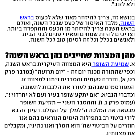
ולא לזנב".
בנושא זה, צריך להיזהר מאוד שלא לכעוס
בראש
השנה
, מלבד האיסור של כעס שבכל השנה, ואולם
בראש השנה צריך להיזהר מן הכעס וההקפדה ביותר.
וצריכים להיות שמחים ומאירי פנים לבני הבית
ולאנשים בכלל, וכל זה לסימן טוב לכל השנה.
מהן המצוות שחייבים בהן בראש השנה?
א.
שמיעת השופר
היא המצווה העיקרית בראש השנה,
וכפי שהתורה מכנה יום זה - "יום תרועה" (במדבר פרק
כט, א), והרבה טעמים והסברים ניתנו למצווה זו.
המפורסמים שבהם; לעורר את הלבבות לתשובה,
וכדברי הנביא: "אם יתקע שופר בעיר ועם לא יחרדו?!".
(עמוס פרק ג, ו). וההסבר השני – תקיעת השופר
מבטאת את המלכת ה' למלך על העולם. רעיון זה בא
לידי ביטוי רב בתפילות הימים הנוראים בהם אנו
חוזרים על הביטוי שה' הוא המלך ואנו נתיניו, ומקבלים
את מצוותיו.