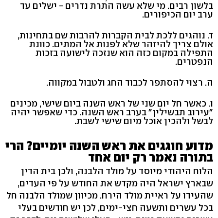
בלשון רבים. מי שלא עשה התרת נדרים - ישלים עד
ערב יום הכיפורים.
ד. נוהגים ללכת לבית הקברות להרבות שם בתחינות,
אולם צריך להיזהר שלא לפנות אל המתים. כוונת
התפילה במקום כזה הוא שנזכה לישועה בזכות
הנפטרים.
ה. רצוי להסתפר לכבוד החג ולטבול במקווה.
ו. כאשר חל יום שני של ראש השנה ביום שישי, מכינים
"עירוב תבשילין" בערב ראש השנה. כדי שאפשר יהיה
לבשל ולהכין אוכל מיום שישי לשבת.
מדוע חוגגים את ראש השנה יומיים? הרי
בתורה נאמר רק יום אחד
הלוח היהודי מיוסד על מולד הלבנה, ולכן בית הדין
שבארץ ישראל היה מקדש את החודש על פי העדים,
שהעידו על ראיית מולד הירח. מכיוון שמולד הלבנה חל
בכל עשרים ותשעה חצי-ימים, לכן יש חודשים בעלי