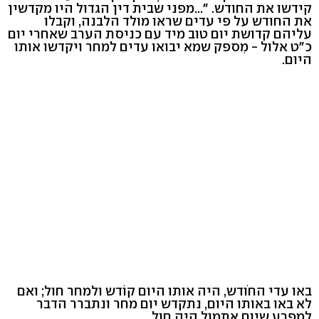
קידשו את החודש. "...מפני שבית דין הגדול היו מקדשין
את החודש על פי עדים שראו מולד הלבנה, וקבלו
עליהם קדושת יום טוב מיד עם כניסת הערב שאחרי יום
כ"ט אלול - מִספק שמא יבואו עדים למחר ויקדשו אותו
היום.
באו עדי החֹודש, היה אותו היום קוֹדש ולמחר חול; ואם
לא באו באותו היום, נתקדש יום מחר ונתברר הדבר
למפרע שיום אתמול היה חול.