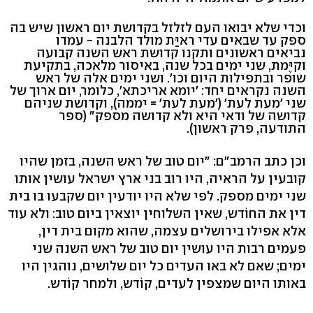
וכדי שלא יבואו העם לזלזל בקדושת יום ראשון שיש בה
ספק עד שבאים עדי ראיַּת מולד הלבנה - עמדו
נביאים ראשונים ותקנו קדושת ראש השנה קבועה
וקיֶּמת, שני ימים בכל שנה, באיסור מלאכה, בתקיעת
שופר ובתפילות היום וכו'. ושני ימים אלה של ראש
השנה נקראים יחד: 'יומא אריכתא', כלומר, יום ארוך של
שני 'מעת לעת' ('מעת לעת' = יממה), וקדושת שניהם
קדושה של ודאי היא ולא קדושה מספק" (ספר
התודעה, פרק ראשון).
וכן כתב הרמב"ם: "יום טוב של ראש השנה, בזמן שהיו
קובעין על הראיה, היו רוב בני ארץ ישראל עושין אותו
שני ימים מספק. לפי שלא היו יודעין יום שקבעו בו בית
דין את החוֹדש, שאין השלוחין יוצאין ביום טוב: ולא עוד
אלא אפילו בירושלים עצמה, שהוא מקום בית דין,
פעמים רבות היו עושין יום טוב של ראש השנה שני
ימים; שאם לא באו העדים כל יום שלושים, נוהגין היו
באותו היום שמצפין לעדים, קוֹדש, ולמחר קוֹדש.