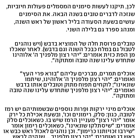
לכן, תיקנו לעשות סימנים המסמלים פעולות חיוביות,
שנזכה לדברים טובים בשנה הבאה. את הסימנים
עושים בשעת הסעודה בליל ראשון של ראש השנה,
ומנהג ספרד גם בלילה השני.
טובלים פרוסת חלה של המוציא בדבש (ויש נוהגים
לטבול גם במלח כבכל השנה וגם בדבש). לאחר שאכלו
מן הפת כזית אומרים: "יהי רצון מלפניך ה' אלוהינו
שתחדש עלינו שנה טובה ומתוקה".
אוכלים תמרים, מברכים עליהם "בורא פרי העץ"
ואומרים: "יהי רצון מלפניך ה' אלוהינו, שיתמו
שונאינו"; לוקחים תפוח מתוק וטובלים אותו בדבש
ואומרים: "יהי רצון מלפניך שתחדש עלינו שנה טובה
ומתוקה".
אוכלים מיני ירקות ופֵרות נוספים שבשמותיהם יש רמז
לטובה, כגון: סלק, רימונים וכו', ובשעת אכילת כל ירק
אומר "יהי רצון" מעניין הרמז שיש בו. כשאוכלים סלק
אומרים: "שיסתלקו שונאינו", כשאוכלים רִימון אומר
"שירבו זכויותנו כרִימון". וכן נוהגים לאכול ראש כבש או
ראש דג ואומרים: "יהי רצון מלפניך ... שנהיה לראש