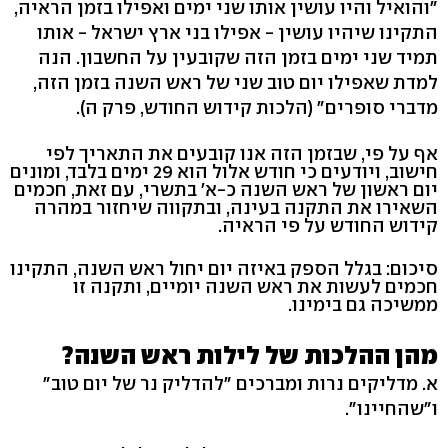
"והואיל והיו עושין אותו שני ימים ואפילו בזמן הראיה,
התקינו שיהיו עושין - אפילו בני ארץ ישראל - אותו
תמיד שני ימים בזמן הזה שקובעין על החשבון. הנה
למדת שאפילו יום טוב שני של ראש השנה בזמן הזה,
מדברי סופרים" (הלכות קידוש החודש, פרק ה).
אף על פי, שבזמן הזה אנו קובעים את התאריך לפי
חישוב, ויודעים כי חודש אלול הוא 29 ימים בלבד, ומונים
יום ראשון של ראש השנה כ-א' בתשרי, עם זאת, חכמים
השאירו את התקנה בעינה, ובתקווה שיחזור במהרה
קידוש החודש על פי הראיה.
סיכום: בגלל הספק באיזה יום יחול ראש השנה, התקינו
חכמים לעשות את ראש השנה יומיים, ותקנה זו
ממשיכה גם בימינו.
מהן ההלכות של לילות ראש השנה?
א. מדליקים נרות ומברכים "להדליק נר של יום טוב"
ו"שהחיינו".