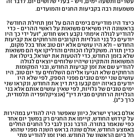
עשרים ותשעה ימים, ויש - בעלי שלושים יום. לדבר זה
משמעות רבה בקביעות החגים והמועדים.
כיצד היו מודיעים בימים ההם על זמן תחילת החודש?
בראשונה היו משיאים משואות על ראשי ההרים - כדי
להודיע לגולה אימתי נקבע ראש חודש, "ועל ידי כך היו
יודעים כל בני הגלויות הקרובים והרחוקים את קביעות
החודש - ולא היו עושים אלא יום טוב אחד בכל מקום,
כדין תורה. משקלקלו הכותים והדליקו אף הם משואות
שלא בזמן החודש, כדי להטעות את ישראל, ביטלו את
המשואות והתקינו שיהיו שלוחים יוצאים לגולה
להודיע שם את זמן קביעות החודש, ובני המקומות
הרחוקים שלא הגיעו אליהם השלוחים עד יום טוב, היו
עושים שני ימים טובים מפני הספק, לפי שלא היו
יודעים באיזה יום קבעו בית דין את החודש, ונקראו שני
ימים טובים של גלויות, לפי שאין עושים אותם אלא בני
הגלויות הרחוקים מבית דין" (אנציקלופדיה תלמודית,
כרך כ"ג).
אולם בארץ ישראל, כיוון שאפשר היה להודיע במהירות
על קידוש החודש, קיימו את החגים רק במשך יום אחד
כפי שנאמר בתורה. הדבר נכון לגבי כל החגים החלים
באמצע החודש, אולם שונה בראש השנה מפני שהוא
חל ביום הראשון של החודש, ואין זמן להודיע מתי