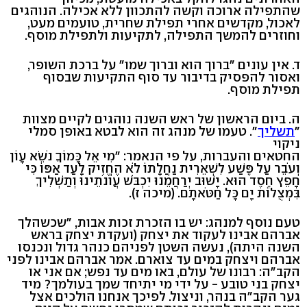
שהתפילה ארוכה וקשה להתכוון ללא אכילה. הנוהגים
לאכול, מקדשים אחרי תפילת שחרית, טועמים מעט,
וחוזרים להמשך התפילה, לתקיעות ולתפילת מוסף.
ד. אין עונים "ברוך הוא וברוך שמו" על ברכת השופר,
ואסור להפסיק בדיבור עד סוף התקיעות שבסוף
תפילת מוסף.
ה. ביום הראשון של ראש השנה נוהגים לקיים מצוות
"
תשליך
". טעמו של מנהג זה הוא לבטא באופן סמלי
ניקוי
החטאים והעברות, על פי הנאמר: "מִי אֵל כָּמוֹךָ נֹשֵׂא עָוֹן
וְעֹבֵר עַל פֶּשַׁע לִשְׁאֵרִית נַחֲלָתוֹ לֹא הֶחֱזִיק לָעַד אַפּוֹ כִּי
חָפֵץ חֶסֶד הוּא. יָשׁוּב יְרַחֲמֵנוּ יִכְבֹּשׁ עֲוֹנֹתֵינוּ וְתַשְׁלִיךְ
בִּמְצֻלוֹת יָם כָּל חַטֹּאתָם. (מיכה ז).
טעם נוסף למנהג: יש בו הזכרת זכות אבות, "שכשהלך
אברהם אבינו לעקוד את יצחק (ועקדת יצחק בראש
השנה היתה), נעשה השטן לפניהם כנהר גדול ונכנסו
אברהם ויצחק במים עד צוארם. אמר אברהם אבינו לפני
הקב"ה: רבונו של עולם, באו מים עד נפש; אם אני או
יצחק בני טובע - על ידי מי יתיחד שמך בעולמך? מיד
גער הקב"ה בנהר, וניצול. לפיכך אנחנו הולכים אצל