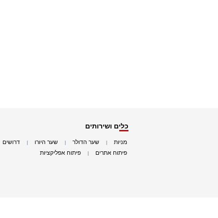
כלים ושירותים
מניות
שער הדולר
שער היורו
דרושים
|
|
|
|
פיתוח אתרים
פיתוח אפליקציות
|
|