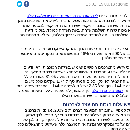
פורסם: 15.09.13, 13:01
ה לפני מספר שנים
ליידע את הצרכנים ששירות הכוכבית של 144 עולה
אלית לצרכנות טוענים כעת שעל החברה ליידע את הצרכנים בזמן
ירות. שירות הכוכבית מקשר ישירות את המתקשר למספר אותו
 ב-144 והוא מכוה שירות השלמת שיחה. בעת השיחה למוקד, בזק מודיעה
 השלמת השיחה למספר המבוקש כרוך בעלות, אך לא מפרטת מהי
עצה לצרכנות באמצעות מכון המחקר גיאוקרטוגרפיה בספטמבר
2013, בקרב מדגם של 500 איש, עולה כי 46% מהמשתתפים בסקר עושים שימוש
עוד עלה מהסקר כי 96% מהצרכנים העושים שימוש בשירות הכוכבית, לא יודעים
כמה הם משלמים עליו ו-47% מהצרכנים שעשו שימוש בשירות שיחת המשך, היו
מוותרים על שירות זה לו היו יודעים מה עלותו. השירות עולה 61.05 אגורות כולל
מע"מ (במידה והשיחה יצאה לפועל), סכום המתווסף ל-1.74 שקלים כולל מע"מ
שנגבים עבור שיחה ל-144 - סך הכל 2.35 שקלים לשיחה ל-144 + העברת שיחה. בזק
זה
, אך כאמור, לא מצהירה עליו בשיחה עצמה.
באתר האינטרנט שלה
עלול לחשוב שמדובר שיחה בעלות רגילה.
יש עלות בזכות המועצה לצרכנות
מדובר בהמשך של קמפיין שהובילה המועצה לצרכנות ב-2009, אז פניות צרכנים
שנשלחו באמצעות המועצה לבזק בשילוב עם הפרסום ב-ynet, הביאו לכך שבזק
ני המעבר לשירות הכוכבית כי השירות עולה כסף. קודם לכן לא
יידעה את הצרכנים על כך ומסקר שהזמינה אז המועצה עלה ש-80% מהנשאלים כלל
 עולה כסף.