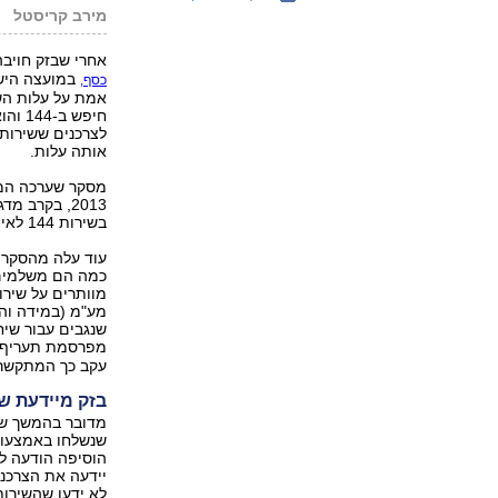
מירב קריסטל
אחרי שבזק חויב
במועצה הישר
כסף,
אמת על עלות הש
חיפש
לצרכנים ששירות
אותה עלות.
מסקר שערכה המו
בשירות 144 לאיתור מספר טלפון.
מפרסמת תעריף 
עקב כך המתקשר 
בזק מיידעת ש
הוסיפה הודעה לפ
לא ידעו שהשירות