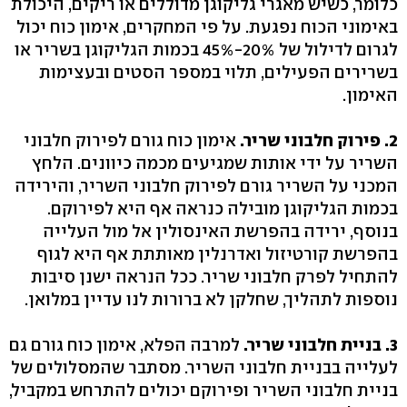
כלומר, כשיש מאגרי גליקוגן מדוללים או ריקים, היכולת
באימוני הכוח נפגעת. על פי המחקרים, אימון כוח יכול
לגרום לדילול של 20%-45% בכמות הגליקוגן בשריר או
בשרירים הפעילים, תלוי במספר הסטים ובעצימות
האימון.
2. פירוק חלבוני שריר.
אימון כוח גורם לפירוק חלבוני
השריר על ידי אותות שמגיעים מכמה כיוונים. הלחץ
המכני על השריר גורם לפירוק חלבוני השריר, והירידה
בכמות הגליקוגן מובילה כנראה אף היא לפירוקם.
בנוסף, ירידה בהפרשת האינסולין אל מול העלייה
בהפרשת קורטיזול ואדרנלין מאותתת אף היא לגוף
להתחיל לפרק חלבוני שריר. ככל הנראה ישנן סיבות
נוספות לתהליך, שחלקן לא ברורות לנו עדיין במלואן.
3. בניית חלבוני שריר.
למרבה הפלא, אימון כוח גורם גם
לעלייה בבניית חלבוני השריר. מסתבר שהמסלולים של
בניית חלבוני השריר ופירוקם יכולים להתרחש במקביל,