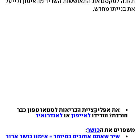
תזונה למקסם את התאוששות השריר מהאימון ולייעל
את בנייתו מחדש.
את אפליקציית הבריאות לסמארטפון כבר
הורדת? הורידו
לאייפון
או
לאנדרואיד
משפרים את ה
כושר
:
שיר שאתם אוהבים במיוחד = אימון כושר ארוך