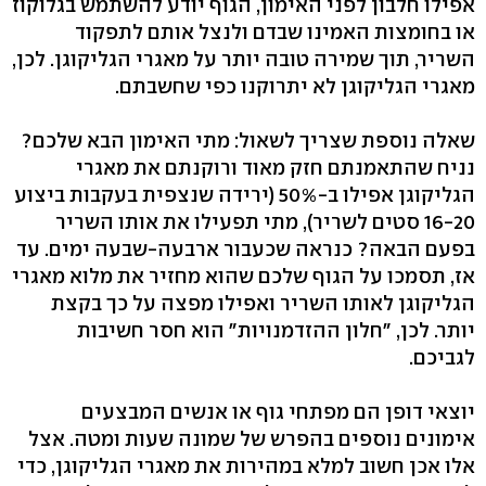
אפילו חלבון לפני האימון, הגוף יודע להשתמש בגלוקוז
או בחומצות האמינו שבדם ולנצל אותם לתפקוד
השריר, תוך שמירה טובה יותר על מאגרי הגליקוגן. לכן,
מאגרי הגליקוגן לא יתרוקנו כפי שחשבתם.
שאלה נוספת שצריך לשאול: מתי האימון הבא שלכם?
נניח שהתאמנתם חזק מאוד ורוקנתם את מאגרי
הגליקוגן אפילו ב-50% (ירידה שנצפית בעקבות ביצוע
16-20 סטים לשריר), מתי תפעילו את אותו השריר
בפעם הבאה? כנראה שכעבור ארבעה-שבעה ימים. עד
אז, תסמכו על הגוף שלכם שהוא מחזיר את מלוא מאגרי
הגליקוגן לאותו השריר ואפילו מפצה על כך בקצת
יותר. לכן, "חלון ההזדמנויות" הוא חסר חשיבות
לגביכם.
יוצאי דופן הם מפתחי גוף או אנשים המבצעים
אימונים נוספים בהפרש של שמונה שעות ומטה. אצל
אלו אכן חשוב למלא במהירות את מאגרי הגליקוגן, כדי