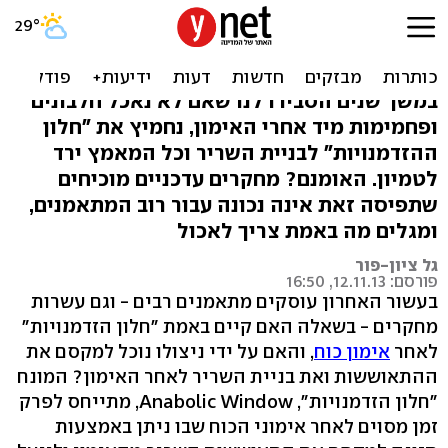
'חלון הזדמנויות' אחרי אימון:
מיתוס או אמת?
במשך שנים הסבירו לנו שאם לא נאכל חלבונים
ופחמימות מיד אחרי האימון, נחמיץ את "חלון
ההזדמנויות" לבניית השריר וכל המאמץ ירד
לטמיון. האומנם? מחקרים עדכניים מוכיחים
שתפיסה זאת אינה נכונה עבור רוב המתאמנים,
ומגלים מה באמת צריך לאכול
גל ציון-פור
פורסם: 12.11.13, 16:50
בעשור האחרון עוסקים מתאמנים רבים - וגם עשרות
מחקרים - בשאלה האם קיים באמת "חלון הזדמנויות"
לאחר
אימון כוח
, והאם על ידי ניצולו נוכל למקסם את
ההתאוששות ואת בניית השריר לאחר האימון? המונח
"חלון הזדמנויות", Anabolic Window, מתייחס לפרק
זמן מסוים לאחר אימוני הכוח שבו ניתן באמצעות