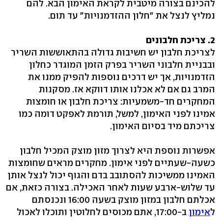
להכינם בצורה מיטבית לקראת האימון הבא. להם
נמליץ לנצל את "חלון ההזדמנויות" עד תום.
2. צריכת חלבונים
לצריכת חלבון יש חשיבות גדולה בהתאוששות השריר
ובבניית חלבוני השריר בפרק הזמן המוגדר כחלון
הזדמנויות, אך יש דרכים נוספות להפיק ממנו את
המרב גם אם לא אכלנו אותו דווקא אז. מסקנות
המחקרים חד-משמעיות: צריכת חלבון או חומצות
אמינו לפני האימון, למשל, תורמת לאפקט דומה כמו
צריכתם מיד בסיום האימון.
אפשרות נוספת היא לצרוך מזון מוצק המכיל חלבון
כשעה-שעתיים לפני אימון. מחקרים מראים שחומצות
האמינו ממשיכות להסתובב בדם והגוף יכול לנצל אותן
עד שלוש-ארבע שעות לאחר האכילה. בצורה כזאת, אם
אכלתם חלבון במזון מוצק בשעה 16:00 ונכנסתם
ל
אימון
ב-17:00, אתם מכוסים לחלוטין ותוכלו לאכול