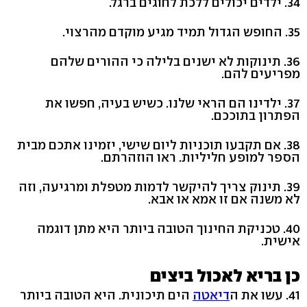
34. ילדים יכולים ללכת לחוגים ברגל.
35. החופש הגדול תמיד מגיע מוקדם מהרצוי.
36. תינוקות לא ישנים בלילה כי ההורים שלהם
מפריעים להם.
37. ילדינו הם הראי שלנו. כשיש בעיה, חפשו את
הפתרון בתוככם.
38. אם תקבעו תוכניות ליום שישי, יזמינו אתכם מבית
הספר למופע חליליות. ראו הוזהרתם.
39. תינוק צריך להיקשר לדמות מטפלת ומרגיעה, וזה
לא משנה אם זו אמא או אבא.
40. טכניקת החינוך הטובה ביותר היא מתן דוגמה
אישית.
כן בריא לאכול ביצים
41. עשו את ה
דיאטה
הים תיכונית. היא הטובה ביותר