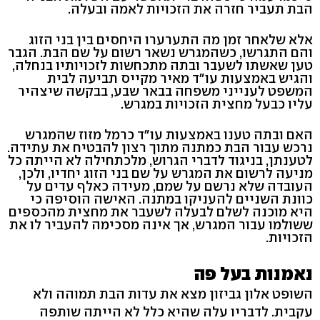
הבת תעביר חזרה את הזכויות לאמה ובעלה.
אלא שלאחר זמן מה התערערו היחסים בין בני הזוג
והם התגרשו, כשהמגרש נשאר רשום על שם הבת. הגבר
טען שאשתו לשעבר ובתה מתכחשות לזכויותיו בנחלה,
והגיש באמצעות עו"ד מאיר מקייס תביעה לבית
המשפט לענייני משפחה בבאר שבע, בבקשה שיצהיר
עליו כבעל מחצית הזכויות במגרש.
האם ובתה טענו באמצעות עו"ד כרמל מזוז שהמגרש
נרכש עבור הבת כמתנה מתוך רצון להבטיח את עתידה.
לטענתן, בניגוד לדברי הגרוש, מלכתחילה לא הייתה כל
מניעה לרשום את המגרש על שם בני הזוג יחדיו, ולכן,
העובדה שלא נרשם על שמם, מעידה כאלף עדים על
כוונת השניים להעניקו במתנה. האישה הוסיפה כי
היא מוכנה לשלם לבעלה לשעבר את מחצית מהכספים
ששולמו עבור המגרש, אך אינה מסכימה להעביר לו את
הזכויות.
נאמנות בעל פה
השופט אלון גביזון מצא את עדות הבת תמוהה ולא
עקבית. לדבריו עלה שהיא כלל לא הייתה שותפה