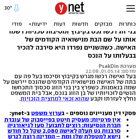
כך ניסו אם ובתה לגזול
מהגרוש מגרש בקיבוץ
בני זוג רכשו נכס בקיבוץ ומסיבות טכניות רשמו
אותו על שם הבת מנישואיה הקודמים של
האישה. כשהשניים נפרדו היא סירבה להכיר
בבעלותו על הנכס
מערכת PsakDin
פורסם: 01.05.14, 22:08
בעל ואישה רכשו מגרש בקיבוץ וסיכמו בעל פה עם
בתה של האישה מנישואיה הקודמים שהנכס יירשם על
שמה בנאמנות. כשפרץ בין בני הזוג סכסוך התכחשו
הנשים לזכויותיו של בן הזוג בנכס, אבל בית המשפט
נחלץ לעזרתו וקבע
שהוא זכאי למחצית הזכויות
.
פסקי דין מעניינים נוספים - ב
ערוץ משפט
ב-ynet:
אין פרטיות: מעסיק חיטט בפייסבוק של עובדת
חברת הנסיעות: רוצים לתבוע? סעו לגיאורגיה
סרבנות גט תעלה לאישה 2,080 שקל כל חודש
נישא למטפלת שלו ומת – המדינה רוצה לגרש