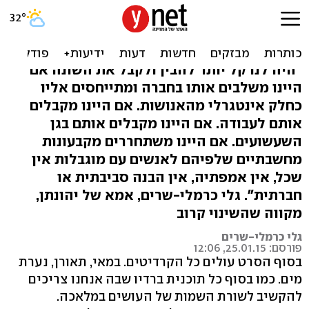
הגיע הזמן שתבינו: אדם עם
מוגבלות הוא לא אדם בלי שכל
"היה לנו קל יותר להבין ולקבל את השונה אם
היינו משלבים אותו בחברה ומתייחסים אליו
כחלק אינטגרלי מהאנושות. אם היינו מקבלים
אותם לעבודה. אם היינו מקבלים אותם בגן
השעשועים. אם היינו משתחררים מקבעונות
מחשבתיים שלפיהם לאנשים עם מוגבלות אין
שכל, אין אמפתיה, אין הבנה סביבתית או
חברתית". גלי כרמלי-שרים, אמא של יהונתן,
מקווה שהשינוי קרוב
גלי כרמלי-שרים
פורסם: 25.01.15, 12:06
בסוף הסרט עולים כל הקרדיטים. במאי, תאורן, נערת
מים. כמו בסוף כל תוכנית ברדיו שבה אנחנו צריכים
להקשיב לשורת השמות של העושים במלאכה.