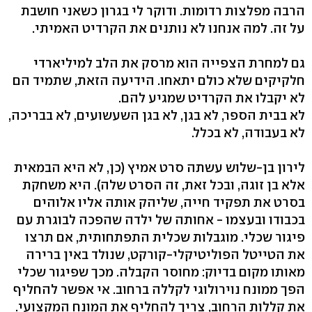
הרבה מפלצות רדומות. ודוקר לי בגרון כשאני חושבת
על זה. למה אנחנו לא נותנים את הקרדיט האמיתי.
גם למחרת הצפייה הוא מרסק את הלב למיליארדי
חלקיקים שלא כולם יתאחו. הידיעה הזאת, שתמיד הם
לא יקבלו את הקרדיט שמגיע להם.
לא בבית הספר, לא בגן, לא בגן השעשועים, לא בבריכה,
לא בעבודה, לא בכלל.
לירון בן-שלוש עשתה סרט אמיץ (כן, לא היא הבמאית
אלא בן זוגה, ובכל זאת, זה הסרט שלה). היא משחקת
בסרט את תפקיד חייה, שליהק אותה אליו אלוהים
בכבודו ובעצמו - אחותה של ילדה שהפכה לבוגרת עם
פיגור שכלי. מוגבלות שכלית התפתחותית, אם תרצו
את הטייטל הפוליטיקלי-קורקט, שנולד באין ברירה
מאותו מקום בדיוק: מחוסר הקבלה. מכך שפיגור שכלי
הפך ממונח נוירולוגי לקללה ברחוב. אי אפשר להחליף
את קללות הרחוב, צריך להחליף את המונח המקצועי.