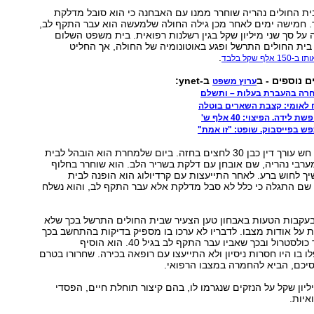
ית החולים נהריה שוחרר ממנו עם האבחנה כי הוא סובל מדלקת
. חמישה ימים לאחר מכן גילה החולה שלמעשה הוא עבר התקף לב,
 על סך שני מיליון שקל בגין רשלנות רפואית. בית משפט השלום
בית החולים התרשל ופגע באוטונומיה של החולה, אך החליט
.
אלף שקל בלבד
ם נוספים - ב
ב-ynet:
ערוץ משפט
ח לאומי: קצבת השארים בוטלה
ידה. הפיצוי: 40 אלף ש'
פש בפייסבוק. שופט: "זו אמת"
בספטמבר 2010 חש עורך דין כבן 30 לחצים בחזה. ביום שלמחרת הוא הובהל לבית
ערבי נהריה, שם אובחן עם דלקת בשריר הלב. הוא שוחרר בחלוף
ך לחוש ברע. לאחר התייעצות עם קרדיולוג הוא הופנה לבית
, שם התגלה כי כלל לא סבל מדלקת אלא עבר התקף לב, והוא נשלח
עקבות הטעות באבחון טען הצעיר שבית החולים התרשל בכך שלא
על אודות מצבו. לדבריו לא ערכו בו מספיק בדיקות בהתחשב בכך
שהוא סובל מיתר כולסטרול ובכך שאביו עבר התקף לב בגיל 40. הוא הוסיף
 בו היו חסרות ניסיון ולא התייעצו עם רופאה בכירה. שחרורו בטרם
סיכם, הביא להחמרה במצבו הרפואי.
ליון שקל על הנזקים שנגרמו לו, בהם קיצור תוחלת חיים, הפסדי
איות.