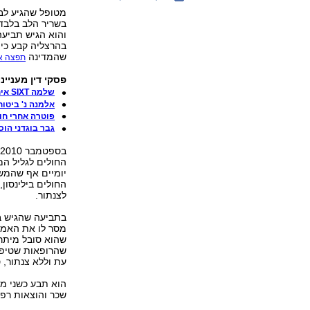
מטופל שהגיע לב
בשריר הלב בלבד
והוא הגיש תביעה
בהרצליה קבע כי 
שהמדינה
תפצה אותו ב-150 
פסקי דין מענייני
שלמה SIXT איחרה בהעברת בעלות – ותשלם
אלמנה נ' ביטו
פוטרה אחרי חופשת ל
גבר בוגדני הוכ
החולים לגליל המ
יומיים אף שהמשי
החולים בילינסון
לצנתור.
בתביעה שהגיש ב
מסר לו את האמת 
שהרופאות שטיפלו
עת וללא צנתור, 
הוא תבע כשני מי
שכר והוצאות רפו