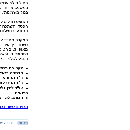
החולים לא אחרא
במשפט אזרחי, כ
בנזק משמעותי.
הפסדי השתכרות,
התובע ובתשלום שכר טרח
המקרה מחדד את 
לשרור בין הצוות
מאופן וטיב הטיפו
כמטופלים, זכאים
הנוגע לשלמות גופ
לקריאת פסק 
הכתבה באדי
ב"כ התובע: ע
ב"כ הנתבעת: 
עו"ד לירן גל
רפואית
הכותב לא ייצ
מצאתם טעות בכתב
תגיות:
רפואה מש