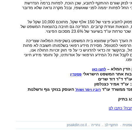
י לנזק שגרם ההתקף לתובע, שכן הוכח, לפחות ברמה הנדרשת
י החל לפחות יממה לפני שאושפז, ובכל מקרה נראה שלא מדובר
השופט החליט לפסוק לתובע פיצוי של 150 אלף שקל, מתוכם 10,000 שקל על
 הוצאות ועזרת קרובים. המדינה גם חויבה בהוצאות המשפט של
ת עו"ד בשיעור של 23.6% מסכום הפיצוי.
הערך העליון שמוצא בית המשפט בשקיפות המלאה שצריכה
 הרפואי למטופל. מסירת מידע רפואי בשלמותו חשובה לא פחות
ל, ובהקשר זה כדאי להדגיש כי על פי חוק זכויות החולה אנו,
 לקבל את כל המידע הרפואי על אודותינו, קל וחומר מידע חיוני
נו.
הדין המלא –
לחצו כאן
בות אתר המשפט הישראלי
פסקדין
ו"ד ד"ר דוד שרים
עו"ד אמיר כצנלסון
פנד ממשרד עו"ד
העוסק בנזקי גוף ורשלנות
רובין וימר ושות'
ג בתיק
ה? כתבו לנו
פטית
התקף לב
נהריה
psakdin.co.il