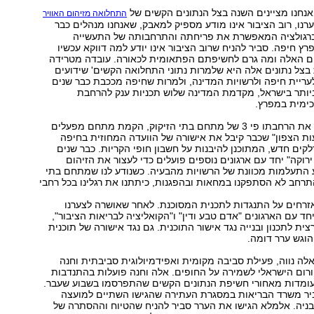
נחנו מציינים השנה בצל הנתונים הקשים של
התחלואה מזיהום האוויר
ערנו, רוב הציבור אינו מודע מספיק למאבק, שאנחנו מנהלים כבר
רגולציה המאפשרת את פריחתה והתרחבותה של התעשייה
ץ חיפה. סביר להניח שרוב הציבור אינו יודע למה דווקא עכשיו
 האלה ומה גרם לחשיפתם הפתאומית לכאורה. עובדה מטרידה
צל נתונים אלה היא שלמרות נתוני התחלואה הקשים' שידועים
עריית חיפה ולרשויות המדינה, ולמרות שחיפה מככבת כבר שנים
יותר בישראל, מקדמת המדינה שלוש תכניות ענק להרחבת
ימית במפרץ.
התוכניות כוללות את הרחבתו פי 3 של מתחם בתי הזיקוק, הקמת מתחם מפעלים
ת הצפון" שכבר קיבל את אישורה של הוועדה המחוזית בחיפה
דלקים חדש, המתוכנן להיבנות על חשבון חופי הקריות. כבר שנים
רוקה" יחד עם ארגונים נוספים פועלים כדי לעצור את הזיהום
 התעלמות מכוונת של הרשויות מהבעיה. כשנודע לנו שמתחם בתי
רחב לא הסתפקנו במחאות ובהפגנות, כיתתנו את רגלינו בכל רחבי
זרחים על התנגדות לתכנית המסוכנת. לאחר שאושרה לצערנו
חד עם הארגונים "אדם טבע ודין" ו"הקואליציה לבריאות הציבור",
ית לתכנון ובנייה נגד אישור התוכנית. גם נגד אישורה של תוכנית
הוגש ערר דומה.
לה נווה, פעילת סביבה מקומית ואפידמיולוגית סביבתית וחנה
פורום הישראלי לשמירה על החופים. אלה וחנה פועלות בהתנדבות
עומדות מאחורי חשיפת הנתונים הקשים שהתפרסמו בשבוע שעבר.
יר משרד הבריאות במסגרת העתירה שהגישו השתיים למועצה
בניה. אלמלא הגישו את הערר סביר להניח שהטיוח וההסתרה של