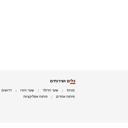
כלים ושירותים
מניות
שער הדולר
שער היורו
דרושים
|
|
|
|
פיתוח אתרים
פיתוח אפליקציות
|
|