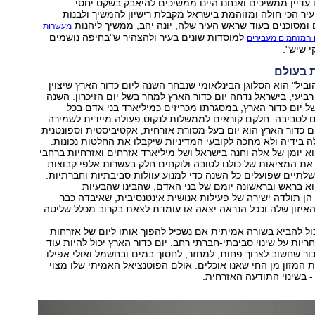
ו עדיין ממשיכים ואנחנו היינו ממשיכים להיאבק בשקט יחסי
ר הכי חולה ומזוהמת בישראל מקבלת רישיון להמשיך ולבנות
מסוכנים בעוד שראש העיר שלה, יונה יהב, ממשיך ליהנות
מעשרות
למוסדות שונים בעיר ולהצהיר ש"בחיפה נושמים
 המזהמים מעבירים
י שיש".
ת בעולם
וביל" הוא הסלוגן הבינלאומי שנבחר השנה ליום כדור הארץ שיצוין
רביעי, בישראל נדחה יום כדור הארץ למחר בשל יום הזיכרון. השנה
א שנתו ה-45 של יום כדור הארץ, במסגרתו מכריזים כמיליארד בני אדם בכל
 לסביבה. חלקם קוראים לממשלות לנקוט פעולה מיידית לשמירה
ום כדור הארץ הוא יום בעל מסורת אזרחית, אקטיביסטית וספונטנית
 בידיה ולא מחכה לקובעי המדיניות שיקבלו את החלטות נכונות.
וא יומן של אלה וחנה בישראל ושל מיליארד אזרחים ואזרחיות ברחבי
ת המציאות של כולנו לטובה ולוקחים חלק בעשרות אלפי קבוצות
שלתיים שפועלים כל השנה כדי למנוע עוולות סביבתיות וחברתיות.
וא בראש ובראשונה יומם של בני האדם, שהבינו שהבעיות
הן תולדה ישירה של פעילות אנושית אינטנסיבית, שאיבדה כבר
איזון שלה וככל הנראה יצאה או עומדת לצאת בקרוב מכלל שליטה.
כול להביא בשורה אמיתית אם נשכיל להפוך אותו ליום של אזרחות
יות על שינוי סביבתי-חברתי רחב. יום כדור הארץ יכול להיות עוד
זכור שחשוב לצרוך פחות, למחזר, לחסוך במים ובחשמל ואולי אפילו
המזון מן החי שאנו אוכלים. אולם הפוטנציאל האמיתי שלו מצוי
- בשינוי התודעה האזרחית.