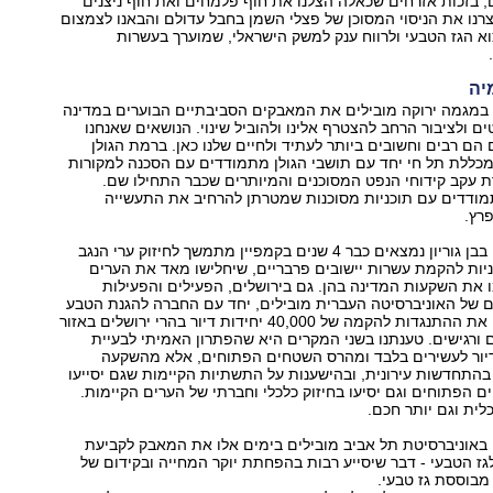
 בזכות אזרחים שכאלה הצלנו את חוף פלמחים ואת חוף ניצנים
רנו את הניסוי המסוכן של פצלי השמן בחבל עדולם והבאנו לצמצום
א הגז הטבעי ולרווח ענק למשק הישראלי, שמוערך בעשרות
יה
 במגמה ירוקה מובילים את המאבקים הסביבתיים הבוערים במדינה
ם ולציבור הרחב להצטרף אלינו ולהוביל שינוי. הנושאים שאנחנו
ם רבים וחשובים ביותר לעתיד ולחיים שלנו כאן. ברמת הגולן
מכללת תל חי יחד עם תושבי הגולן מתמודדים עם הסכנה למקורות
ת עקב קידוחי הנפט המסוכנים והמיותרים שכבר התחילו שם.
מודדים עם תוכניות מסוכנות שמטרתן להרחיב את התעשייה
רץ.
הסטודנטים שלנו בבן גוריון נמצאים כבר 4 שנים בקמפיין מתמשך לחיזוק ערי הנגב
יות להקמת עשרות יישובים פרבריים, שיחלישו מאד את הערים
 את השקעות המדינה בהן. גם בירושלים, הפעילים והפעילות
 של האוניברסיטה העברית מובילים, יחד עם החברה להגנת הטבע
וארגונים נוספים, את ההתנגדות להקמה של 40,000 יחידות דיור בהרי ירושלים באזור
ם ורגישים. טענתנו בשני המקרים היא שהפתרון האמיתי לבעיית
מדיור לעשירים בלבד ומהרס השטחים הפתוחים, אלא מהשקעה
בהתחדשות עירונית, ובהישענות על התשתיות הקיימות שגם יסייעו
 הפתוחים וגם יסיעו בחיזוק כלכלי וחברתי של הערים הקיימות.
לית וגם יותר חכם.
 באוניברסיטת תל אביב מובילים בימים אלו את המאבק לקביעת
ז הטבעי - דבר שיסייע רבות בהפחתת יוקר המחייה ובקידום של
מבוססת גז טבעי.