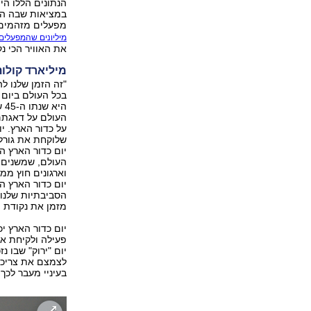
הנתונים הללו הי
במציאות שבה העי
מפעלים מזהמים ו
מיליונים שהמפעלים
את האוויר הכי נק
מיליארד קולו
"זה הזמן שלנו לה
בכל העולם ביום 
הי
העולם על דאגתם
על כדור הארץ. י
שלוקחת את גורלה
יום כדור הארץ ה
העולם, שמשנים א
וארגונים חוץ ממ
יום כדור הארץ ה
הסביבתיות שלנו 
מזמן את נקודת ה
יום כדור הארץ י
פעילה ולקיחת אחר
יום "ירוק" שבו נ
לצמצם את צריכת 
בעיניי מעבר לכך 