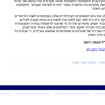
קיבוצים והפקולטה לחקלאות אנחנו מקדמים את הנושא של יערות
ה אלטרנטיבה חדשנית ומאד ייחודית לשימור אקולוגי, לחקלאות
ן תזונתי.
ו את גיוס המארגנים הקהילתיים שלנו בקמפוסים לשנת הלימודים
ה היא בית ספר ענק למנהיגות ולמנהיגים ובמה ענקית לקידום
יבתי. אנחנו מזמינים את כל מי שרוצה להתנסות בחוויה העוצמתית
סביבתי-חברתי לעקוב אחרי הפרסומים שלנו באתר ובפייסבוק
האדירה של סטודנטים וסטודנטיות שפשוט מובילים, כי עבורם כל
 כדור הארץ.
"ל מגמה ירוקה
ה? כתבו לנו
הארץ
כלכלה ירוקה - חברה