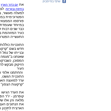
שתף בפייסבוק
את
א
יום כדור הארץ
. לצ
בחיפה ובקריות
למעלה מעשור, ב
הפטרוכימית במפר
פורסמו הממצאים
במיוחד שעומדת ב
כבר שנים רבות ל
כעיר המזוהמת ב
התעשייה הפטרוכ
חדש בשם "קרקעו
ובנייתו של נמל 
שאנחנו ב"מגמה י
המסוכן, כשברקע
הזיקוק מבקש להת
העיר
והחתמנו אלפי א
התוכנית הגשנו, י
ערר למועצה הארצ
"קרקעות הצפון" 
את הערר הגישו א
קופרמן - יו"ר ה
מלאה והן אלו ש
את הנתונים העב
הארצית לתכנון ו