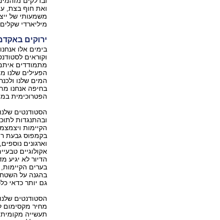
ובדלקים מזהמים,
ואת חוף בצת, עצ
משמעותי של ייצו
מיליארדי שקלים.
ירוקים באקדמ
בימים אלו אנחנו
וקוראים לסטודנטי
מתמודדים איתם ה
הפעילים שלנו מ
המים שלנו ולכנר
בחיפה אנחנו מת
הפטרוכימית במפ
ובהתנגדות לתוכנ
הקיימות ויצמצמו
בקמפוס גבעת רם
אקולוגיים טבעיי
הדיור לא יגיע 
בערים הקיימות, 
בהגנה על השטחים
גם יותר כדאי כלכ
הסטודנטים שלנו
מחיר מקסימום לג
תעשייה מקומית 