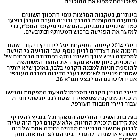
משכניהם לממש את התוכנית.
בינתיים, בעקבות המלצות גופי התכנון השונים
(הוועדה המקומית לתכנון ובנייה וועדת הערר) בוצעו
כמה שינויים בתכנית, בהם שינוי מיקומי הממ"ד, כדי
למזער את הפגיעה ברכוש המשותף ובתובעים.
ביולי 2014 קיימה המפקחת יעל ליבוביץ ביקור בשטח
וזימנה את הצדדים לדיון נוסף, שבו הודיעה כי הגיעה
למסקנה שיש צורך בשינוי נוסף במתכונת הנוכחית של
התוכנית, כיוון שהיא מקצה את החצר המשותפת
לתוספת חניות למבנה הקדמי בלבד, באופן שלא יותיר
שטחים פנויים לשימוש בעלי הדירות במבנה העורפי
אם יחליטו גם הם לבצע תמ"א 38.
דיירי הבניין הקדמי הסכימו להצעת המפקחת והגישו
תוכנית מתוקנת שמשאירה שטח לבניית שתי חניות
עבור דיירי המבנה העורפי.
בעקבות השינוי החליטה המפקחת ליבוביץ להעדיף
את קידום תוכנית החיזוק. אלא שקודם לכך היה עליה
לבדוק אם שני הבניינים מהווים יחידה אחת של בית
משותף או שניתן להפריד ביניהם לפי הוראות חוק
החיזוק.