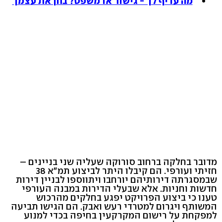
מה עדיף לך - גישור או משפט? בחן את עצמך
מדובר בחלקה ברחוב סורוקה שעליה שני בניינים –
חזיתי ועורפי. הם קיבלו היתר לביצוע תמ"א 38
שבמסגרתה דירותיהם יורחבו ויתווספו לבניין דירות
חדשות וחניות. אלא שבעלי הדירות במבנה העורפי
טענו כי ביצוע הפרויקט יפגע בחלקים מהרכוש
המשותף ויגרום למטרדי רעש ואבק. הם הגישו תביעה
למפקחת על רישום המקרקעין בחיפה בכדי למנוע