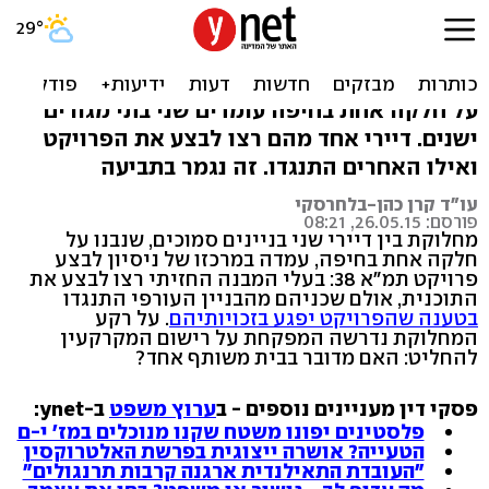
דיירי 2 בניינים התקוטטו:
תמ"א 38, כן או לא?
על חלקה אחת בחיפה עומדים שני בתי מגורים
ישנים. דיירי אחד מהם רצו לבצע את הפרויקט
ואילו האחרים התנגדו. זה נגמר בתביעה
עו"ד קרן כהן-בלחרסקי
פורסם: 26.05.15, 08:21
מחלוקת בין דיירי שני בניינים סמוכים, שנבנו על
חלקה אחת בחיפה, עמדה במרכזו של ניסיון לבצע
פרויקט תמ"א 38: בעלי המבנה החזיתי רצו לבצע את
התוכנית, אולם שכניהם מהבניין העורפי התנגדו
בטענה שהפרויקט יפגע בזכויותיהם
. על רקע
המחלוקת נדרשה המפקחת על רישום המקרקעין
להחליט: האם מדובר בבית משותף אחד?
פסקי דין מעניינים נוספים - ב
ערוץ משפט
ב-ynet:
פלסטינים יפונו משטח שקנו מנוכלים במז' י-ם
הטעייה? אושרה ייצוגית בפרשת האלטרוקסין
"העובדת התאילנדית ארגנה קרבות תרנגולים"