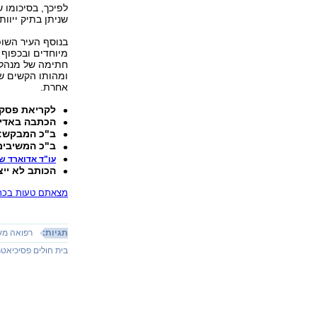
לפיכך, בסיכומו 
שניתן בתיק ייוו
בנוסף העיר השופ
מיוחדים ובכפוף 
חתימה של מנהל ב
ומהותו הקשים של
אחרת.
לקריאת פסק 
הכתבה באדי
ב"כ המבקש: ע
ב"כ המשיבים:
עו"ד אדוארד ש
הכותב לא ייצ
מצאתם טעות בכתב
תגיות:
רפואה מש
בית חולים פסיכיאטר