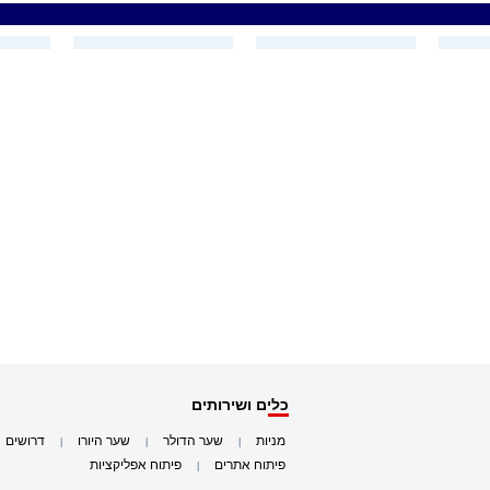
כלים ושירותים
מניות
שער הדולר
שער היורו
דרושים
|
|
|
|
פיתוח אתרים
פיתוח אפליקציות
|
|