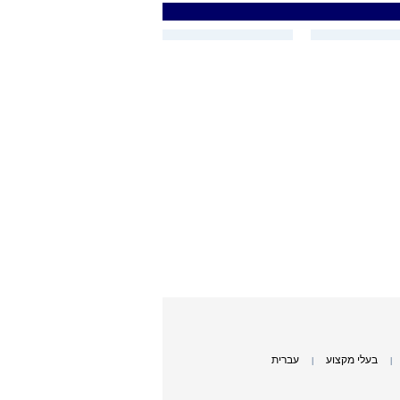
בעלי מקצוע
עברית
|
|