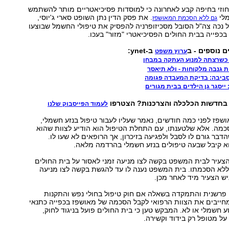
זי בחיפה קבע לאחרונה כי למוסדות פסיכיאטריים מותר להשתמש
מלי
. את פסק הדין נתן השופט סארי ג'יוסי,
גם ללא הסכמת המאושפז
נכה צה"ל הסובל מסכיזופרניה להפסיק את טיפולי החשמל שבוצעו
בכפייה בבית החולים הפסיכיאטרי "מזור" בעכו.
ם נוספים - ב
ב-ynet:
ערוץ משפט
 כשרצתה למנוע העתקה במבחן
 גנבה מלקוחות - ולא תיאסר
סביבה: בדיקת המעבדה פגומה
 ייסגר גן הילדים בבית מגורים
 בחדשות הכלכלה והצרכנות? הצטרפו
לעמוד הפייסבוק שלנו
 (35), שאושפז לפני כמה חודשים, נאמר שעליו לעבור טיפול בנזע חשמלי,
כמה. אלא שלטענתו, עם התחלת הטיפול הוא הודיע לצוות שהוא
דבר גורם לו לסבל ולפגיעה בזיכרון, אך הרופאים לא שעו לו.
א קיבל שבעה טיפולים בנזע חשמלי בהרדמה מלאה.
צעיר לבית המשפט בקשה לצו מניעה זמני לאסור על בית החולים
ללא הסכמתו. בית המשפט נענה לו עד להגשת בקשה לצו מניעה
ש הצעיר מיד לאחר מכן.
פרשנית והתמקדה בשאלה אם חוק טיפול בחולי נפש והתקנות
חייבים את הצוות הרפואי לקבל הסכמה של מאושפז בכפייה כתנאי
ע חשמלי או לא. המבקש טען כי בית החולים פועל בניגוד לחוק,
ל מטופל רק בידוד וקשירה.