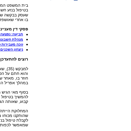
בית המשפט המחו
בטיפול בנזע חש
שעסק בבקשה של 
בו אחרי שאושפז 
פסקי דין מענייני
תביעה: נפצעה
מנהלת חשבונות
זוכה מעבירות 
ניצחון השכנים:
רוצים להתעדכן
למבקש
והוא חתם על הס
חוזר בו, מאחר שה
במהלך אפריל הו
בסוף מאי הגיש ה
להמשיך בטיפול 
קבוע, שאותה הגי
המחלוקת הייתה 
שהותקנו מכוחו מ
לקבלת טיפול בנז
שמאפשר לכפות ע