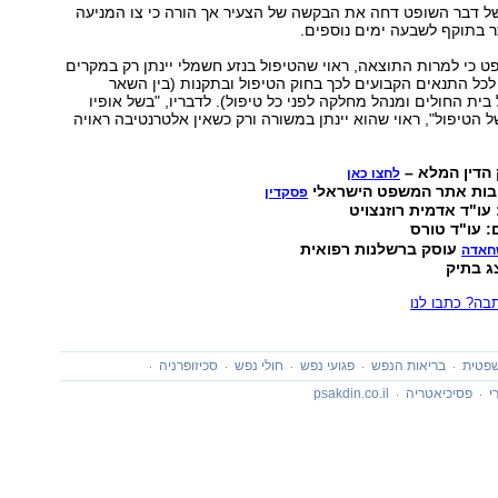
של דבר השופט דחה את הבקשה של הצעיר אך הורה כי צו המניעה
תר בתוקף לשבעה ימים נוספים.
ט כי למרות התוצאה, ראוי שהטיפול בנזע חשמלי יינתן רק במקרים
לכל התנאים הקבועים לכך בחוק הטיפול ובתקנות (בין השאר
ית החולים ומנהל מחלקה לפני כל טיפול). לדבריו, "בשל אופיו
 הטיפול", ראוי שהוא יינתן במשורה ורק כשאין אלטרנטיבה ראויה
הדין המלא –
לחצו כאן
בות אתר המשפט הישראלי
פסקדין
ו"ד אדמית רוזנצויט
 עו"ד טורס
עוסק ברשלנות רפואית
חאדה
ג בתיק
ה? כתבו לנו
פטית
בריאות הנפש
פגועי נפש
חולי נפש
סכיזופרניה
י
פסיכיאטריה
psakdin.co.il