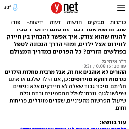
כשהרופא אומר "ויראלי" -
למה הוא מתכוון?
שוב הרופא אמר לכם "זה סתם וירוס"? סביר
להניח שהוא צודק. איך אפשר להבחין בין חיידק
לווירוס אצל ילדים, ומהי הדרך הנכונה לטפל
בפולשים הזרים? כל הפרטים במדריך המצולם
ד"ר איתי גל
פורסם: 10.08.15, 13:31
ההורים לא אוהבים את זה, אבל מרבית מחלות הילדים
נגרמות דווקא מוירוסים:
כן, אם הילד שלכם או אתם
חליתם, סיכוי גבוה שאלה לא חיידקים אלא נגיפים
שפלשו לגוף, וגרמו לשלל התסמינים ובהם נזלת,
שיעול, הפרשות מהעיניים, שקדים מוגדלים, פריחות
וחום.
עוד בנושא: