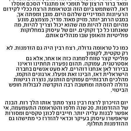
ומאד ברור הרצון של תומכי או מתנגדי הסכם אוסלו
דאז, להשתמש ביום הזה ובטראומת הרצח ככלי לקידום
הרעיונות המדיניים שלהם היום. מובן ומפתה אך,
במבט הרחב יותר, מזיק מאוד. מדיר, מצמצם, מונע
מהיום הזה להיות מה שהוא יכול וצריך להיות, מה
שאנחנו כל כך זקוקים. יום של עיסוק במחלוקות
פוליטיות והאופן שבו מנהלים אותם.
כמו כל טראומה גדולה, רצח רבין היה גם הזדמנות. לא
רק טקטית, לקופון
פוליטי קצר טווח למחנה כזה או אחר, אלא גם
אסטרטגית. עמוקה. תהום נפערה תחתינו וראינו
בבירור לאן אנחנו דוהרים. לא מעט אנשים בחברה
הישראלית דאז, הבינו זאת ופעלו. ארגונים הוקמו,
מהלכים תרבותיים עמוקים הותנעו, נוצרה רגישות
גדולה להסתה ומחשבה רבה הוקדשה לגבולות חופש
הביטוי.
יום הזיכרון לרצח רבין נוצר מתוך אותו הלך רוח. הבנה
של ההזדמנות. 20 שנה חלפו והטראומה התעמעמה, אי
אפשר לבנות עליה יותר. חייבים לכונן טקסים ומסורות
שיאפשרו עיסוק בעיקר וכדאי להזדרז כי מתישהו גם
ההזדמנות תחלוף.