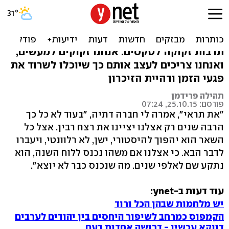
דרוש צום ביום השנה לרצח
רבין
תרבות זקוקה לטקסים. אנחנו זקוקים למעשים,
ואנחנו צריכים לעצב אותם כך שיוכלו לשרוד את
פגעי הזמן ודהיית הזיכרון
תהילה פרידמן
פורסם: 25.10.15, 07:24
"את תראי", אמרה לי חברה דתיה, "בעוד לא כל כך
הרבה שנים רק אצלנו יציינו את רצח רבין. אצל כל
השאר הוא יהפוך להיסטורי, ישן, לא רלוונטי, ויעברו
לדבר הבא. כי אצלנו אם משהו נכנס ללוח השנה, הוא
נתקע שם לאלפי שנים. מה שנכנס כבר לא יוצא".
עוד דעות ב-ynet:
יש מלחמות שבהן הכל ורוד
הקמפוס כמרחב לשיפור היחסים בין יהודים לערבים
דווקא עכשיו - דרושה אחדות בעם