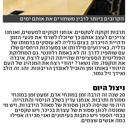
הקרובים ביותר לרבין משחזרים את אותם ימים
תרבות זקוקה לטקסים. אנחנו זקוקים למעשים, ואנחנו
צריכים לעצב אותם כך שיוכלו לשרוד את פגעי הזמן
ודהיית הזיכרון. בצום גדליה לא עוסקים בדמותו של
גדליה, באירועים מילדותו או במערכות היחסים שלו
עם שותפיו לדרך. זה לא באמת רלוונטי. גם המחלוקת
הפוליטית הספציפית שהייתה הרקע לרצח, איבדה
את תוקפה. מה נשאר? יהודי רצח את המנהיג של העם
היהודי באותו זמן והוביל לאובדן הריבונות. זהו. זה הלב
ואידך זיל גמור.
ניצול היום
20 שנה זה הרבה זמן במונחי אדם, ומעט זמן במונחי
מסורת ותרבות. אנחנו עדין בשלב הניסוי והתהייה.
היה מי שניסה לכונן מסורת של מאהל הידברות, ויש מי
שמנסה לכונן מסורת של עצרת בכיכר, ויש טקסים
בבתי הספר ויש כתבות בעיתונים ואני מכירה אפילו
כמה אנשים שצמים.