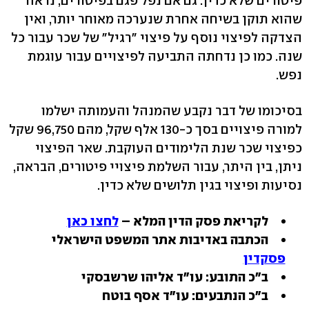
פיטורים שלא כדין. גם אם נפל פגם בפיטורים, נראה
שהוא תוקן בשיחה אחרת שנערכה מאוחר יותר, ואין
הצדקה לפיצוי נוסף על פיצוי "רגיל" של שכר עבור כל
שנה. כמו כן נדחתה התביעה לפיצויים עבור עוגמת
נפש.
בסיכומו של דבר נקבע שהמנהל והעמותה ישלמו
למורה פיצויים בסך כ-130 אלף שקל, מהם 96,750 שקל
כפיצוי שכר שנת הלימודים העוקבת. שאר הפיצוי
ניתן, בין היתר, עבור השלמת פיצויי פיטורים, הבראה,
נסיעות ופיצוי בגין תלושים שלא כדין.
לקריאת פסק הדין המלא –
לחצו כאן
הכתבה באדיבות אתר המשפט הישראלי
פסקדין
ב"כ התובע: עו"ד אליהו שרשבסקי
ב"כ הנתבעים: עו"ד אסף בוטח