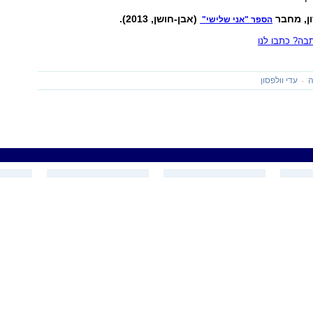
ון, מחבר
(אבן-חושן, 2013).
הספר "אני שלישי"
ה? כתבו לנו
ה
עדי וולפסון