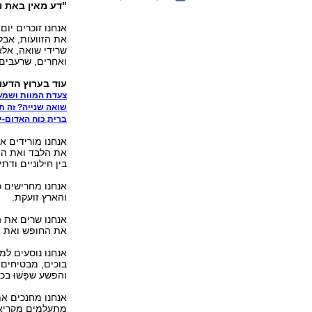
"דע מאין באת ו
אנחנו זוכרים יו
את הזוועות, אבל
שרידי שואה, אלא 
ואחרים, שרעבים,
עוד בערוץ הדעו
צעדת המוות ושמע
שואה שנייה? זה תל
ברית כוח האדום-י
אנחנו מורידים א
את הלבד ואת המפ
בין חילוניים ודת
אנחנו מחרישים 
והארץ זועקת.
אנחנו שרים את 
את החופש ואת הת
אנחנו נוסעים למ
בוכים, מבטיחים 
והפשע שפָּשׁוּ בכ
אנחנו מחנכים את
מתעלמים מקריאו