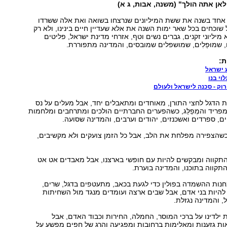
לאן אתה הולך" (משנה, אבות, ג א)
ם אחד בשנה את ששת המיליונים שנרצחו בשואה ואת אלה ששרדו
 שוכחים בכל שאר ימות השנה את אלא שעדיין חיים בינינו, ולא רק
מיליוני זקנים, גברים נשים וטף, אזרחי מדינת ישראל, פליטים
 שמוּפְלִים, שמושפלים שמובסים, והמדינה מתפוררת.
ת:
 ישראל
וי בנו
רוק - סכנה לישראל ולעולם
ת הדגל לחצי התורן, מאוחדים ומתאבלים יחד, אבל מעלים על נס
ריד והמְפַלֵּג, כשהפערים החברתיים הולכים ומתרחבים ומלחמות
יים, ספרדים ואשכנזים, יהודים וערבים, והמדינה שסועה.
כשהצפירה מפלחת את הלב, אבל כל הזמן צועקים ולא מקשיבים,
התקווה ומבקשים להיות עם חופשי בארצנו, אבל מאבדים אט אט
קווה בתוכנו, והמדינה בוערת.
חנות ההשמדה בפולין כדי לגעת בכאב, מתעטפים בדגל, שרים,
להיות בני אדם, אבל שבים ארצה ועומדים מנגד מול השחיתות
ל, והמדינה נגזלת.
 ילדינו על ברכי המוסר, החמלה, החירות וכבוד האדם, אבל
ת גזענות ומאלימות ברחובות ומפגיעה והרג של חפים מפשע על