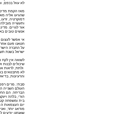
לא עוול בכפם, 
מאז הקמת מדינת
שהגיעו אליה מאי
דמוקרטיה, זרעו,
ותעשייה מובילה,
אור לגויים. מדי
אנשים טובים בא
אי אפשר לעצום א
חטאנו פעם אחר 
על החברה הישראל
ישראל בשנת תשע"
לשואה אין לקח 
שיכולים לבנות ו
ולתת, לראות או 
לא מתבטאים באחי
והרעיונות, בדיא
סבתי, מרים רפפו
העולם השנייה הכ
הבריחה. הם החלי
הורי, בלהה ויעקב
בית ומשפחה קטנה
מודאג יותר, ואנ
שאנחנו יודעים לא