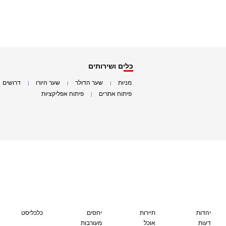
כלים ושירותים
מניות
שער הדולר
שער היורו
דרושים
|
|
|
|
פיתוח אתרים
פיתוח אפליקציות
|
|
יהדות
תיירות
יחסים
כלכליסט
דעות
אוכל
מעורבות