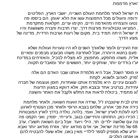
והארץ מדממת.
 ישראל לאחר מלחמת העולם השנייה, יושבי הארץ, הפליטים
רופה והעולים מכל התפוצות עשו את הלא יאומן. הם ביססו פה
 נטעו והצמיחו מהאדמה חיים, הקימו ערים, חקלאות מתקדמת
 המציאו טכנולוגיות פורצות דרך, יצרו תרבות וחברה משגשגת והיו
נת ישראל היתה תמיד בית, מקום של רעות וערבות הדדית, מדינה של
מצע הדרך.
ת העיניים ולומר שלאורך השנים לא היו טעויות ועוולות ושלא
פעם בחטא היוהרה, אבל לאחרונה משהו מבעבע מבפנים ומאיים
ית, משהו מתפקע, מתפוצץ, לא מצליח לְהָכִיל, והאזרחים במדינת
ו בודדים יותר, שותקים יותר, חוששים יותר ומאבדים תקווה.
או מוסר השכל, אבל היא מלמדת אותנו שבני האדם הם אלה
לפרק, לאהוב ולשנוא, לקחת
לעצום עיניים. היא מלמדת אותנו שאחדות, חוסן ועוצמה של חברה
דות, בנרטיב אחד ובצבא חזק, אלא דווקא במגוון הדעות
לוג מתמיד, ביכולת לראות את החלש ולקבל את האחר והשונה.
רט לבית שיטנברג ז"ל ,שרדה את זוועות השואה, ולאחר מלחמת
ירה את סבי אהרון, שלחם בצבא הרוסי ולאחר מכן הצטרף לארגון
טו לעלות לארץ ישראל, ואמי, בלהה, נולדה בדרך לארץ המובטחת.
 הכירו כאן, התחתנו והתיישבו בנגב, ורעייתי, יסמין, ואני הקמנו פה
 עם שלושה ילדים: תר, הילי ויועד. אבל ביום השואה תשע"ו ,ערב
יום העצמאות ה-68 של מדינת ישראל, אני אדם מודאג יותר, אזרח מודאג יותר ואבא
י יודע שלא מספיק לספר לילדיי מאין באנו, אלא שעלי להבטיח להם
ן אנחנו הולכים.