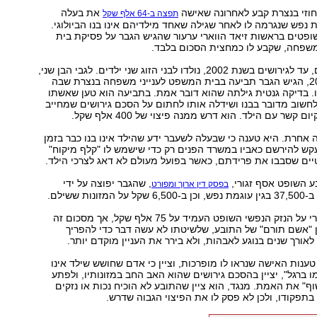
זי בנצרת קבע לאחרונה שאישה
את בעלה
תפצה ב-64 אלף שקל
 נפש שנגרמה לו לאחר שגילה שאחד מילדיהם אינו בנו הביולוגי.
ופטים בראשות זיאד הווארי ערעור שהגיש הגבר על פסיקת בית
משפחה, שקבע לו כמחצית הסכום בלבד.
במהלך נישואיהם, עד לגירושים בשנת 2002, נולדו לבני הזוג שני ילדים. לגבי הבן שני,
שנולד בשנת 2000, הגיש הגבר תביעה בבית המשפט לענייני משפחה בנצרת שבה
 בדיקה גנטית גילתה שהוא דובר אמת. בתביעה הוא טען שאשתו
חשוב מדובר בבנו ושידלה אותו לחתום על הסכם גירושים שמחייב
 קשר עם הילד. הוא דרש ממנה פיצוי של 400 אלף שקל.
אחרת. היא טענה כי שבעלה לשעבר ידע שהילד אינו בנו כבר בזמן
קש להירשם כאביו במשרד הפנים רק כדי שישמש לו "קלף מיקוח"
ים שסבבו את פרידתם, כאשר בפועל מעולם לא דאג לצרכי הילד.
ע השופט אסף זגורי,
, שהגבר יפוצה על ידי
בפסק דין ארוך ומפורט
נות ששילם.
את הפיצוי המקורי על הנזק הנפשי השופט העמיד על 75 אלף שקל, אך מסכום זה
ת 50% בגין "אשם תורם" של התובע, שלשיטתו לא עשה דבר כדי להפריך
לאורך שנים בנוגע לאבהות, ולא בירר את העניין מוקדם יותר.
נות האישה שנראו לו מופרכות, וציין כי אדם שחושש שילד אינו
ו ברגל", יציין בהסכם גירושים שהוא האב החב במזונותיו, ולפתע
וף" את האמת. מנגד, הוא ציין שהתובע לא הוכיח נכות או נזקים
בתפקודו, ולכן לא פסק לו את הפיצוי הגבוה שדרש.