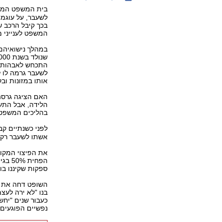
בית המשפט המחו
לשעבר, על עוגמת
בכך קיבל הרכב ש
המשפט לענייני 
התכחש לאבהותו.
לשעבר גרמה לו ל
אותו במזונות ובקיום
האם הציגה גרסה 
הלידה, אבל התע
בהליכים המשפטי
לפני כשנתיים קב
אשתו לשעבר רק ב-37,500 בגין עוגמת נפש, וכן ב-6,500 שקל על המזו
הפחי
ספקות שקיננו בו 
השופט דחה את טע
בנו "לא ירה לעצמ
כעבור שנים "יחש
נפשיים הפוגעים 