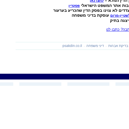
הדין המלא –
לחצו כאן
בות אתר המשפט הישראלי
פסקדין
דים לא צוינו בפסק הדין שהכריע בערעור
עוסקת בדיני משפחה
שטיין-מרום
יצגה בתיק
ה? כתבו לנו
בדיקת אבהות
דיני משפחה
psakdin.co.il