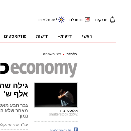
כלכלה
דיני משפחה
אלף ש'
מאחר שלא הוכ
אילוסטרציה
צילום: shutterstock
נמוך
עו"ד שני פינקלש
שתף בפייסבוק