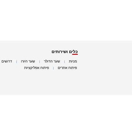
כלים ושירותים
מניות
שער הדולר
שער היורו
דרושים
|
|
|
|
פיתוח אתרים
פיתוח אפליקציות
|
|