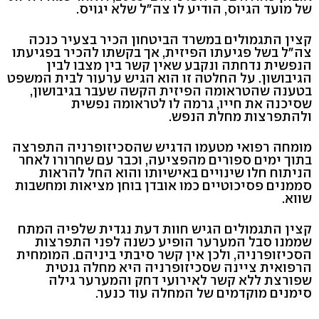
של מועד הגיוס, הודיע לו צה"ל שלא יגויס.
קצין התגמולים במשרד הביטחון הכיר בצעיר כנכה
צה"ל בשל פגיעתו הפיזית, אך בקשתו להכיר בפגיעתו
הנפשית נדחתה ונקבע שאין קשר בין מצבו לבין
הגיבושון. על החלטה זו הוא הגיש ערעור לבית המשפט
בטענה שהטראומה הפיזית הקשה שעבר בגיבושון,
שסיכנה את חייו, גרמה לו לטראומה נפשית
ולהתפרצות מחלת הנפש.
מומחה רפואי מטעמו הדגיש שהסכיזופרניה התפרצה
בתוך ימים ספורים מהפציעה, וכבר עם שחרורו לאחר
הניתוח חלו שינויים באישיותו והוא החל להראות
סממנים פסיכוטיים כמו אובדן בוחן מציאות ומחשבות
שווא.
קצין התגמולים הגיש חוות דעת נגדית שלפיה המתח
שממנו סבל המערער הופיע כשנה לפני התפרצות
הסכיזופרניה, ולכן אין קשר סיבתי ביניהם. המומחית
הרפואית ציינה שסכיזופרניה היא מחלה גנטית
שפורצת ללא קשר לאירועי דחק והמערער גילה
סימנים מוקדמים של המחלה עוד כנער.