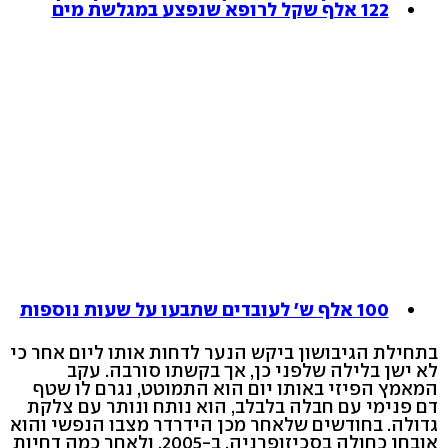
122 אלף שקל לרופא שנפצע במגלשת מים
100 אלף ש' לעובדים שתבעו על שעות נוספות
בתחילת הגיבושון ביקש הנער לדחות אותו ליום אחר כי
לא ישן בלילה שלפני כן, אך בקשתו סורבה. עקב
המאמץ הפיזי באותו יום הוא התמוטט, נגרם לו שטף
דם פנימי עם חבלה בלבלב, הוא נותח ונותר עם צלקת
גדולה. בחודשים שלאחר מכן הידרדר מצבו הנפשי והוא
אובחן כחולה בסכיזופרניה. ב-2005, ולאחר כמה דחיות