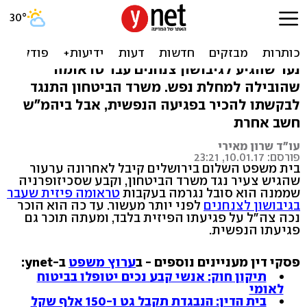
ביהמ"ש: פציעה בגיבושון
גרמה לסכיזופרניה
נער שהגיע לגיבושון צנחנים עבר טראומה
שהובילה למחלת נפש. משרד הביטחון התנגד
לבקשתו להכיר בפגיעה הנפשית, אבל ביהמ"ש
חשב אחרת
עו"ד שרון מאירי
פורסם: 10.01.17, 23:21
בית משפט השלום בירושלים קיבל לאחרונה ערעור
שהגיש צעיר נגד משרד הביטחון, וקבע שסכיזופרניה
שממנה הוא סובל נגרמה בעקבות
טראומה פיזית שעבר
בגיבושון לצנחנים
לפני יותר מעשור. עד כה הוא הוכר
נכה צה"ל על פגיעתו הפיזית בלבד, ומעתה תוכר גם
פגיעתו הנפשית.
פסקי דין מעניינים נוספים - ב
ערוץ משפט
ב-ynet:
תיקון חוק: אנשי קבע נכים יטופלו בביטוח
לאומי
בית הדין: הנבגדת תקבל גט ו-150 אלף שקל