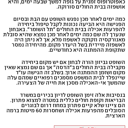
כאפוטרופוס זמנית על גופה למשך שבעה ימים, והיא
אושפזה בבית החולים סורוקה.
כמה ימים לאחר מכן נפגש השופט עם הבת ובסיום
הפגישה היא הביעה נכונות לקבל טיפול ביחידה
להפרעות אכילה בבית החולים "תל השומר". באבחון
שנערך לה שם כמה ימים לאחר מכן נמצא שהיא סובלת
מאנורקסיה וזקוקה לאשפוז מלא, אך לא ניתן היה
לאשפזה מיידית בשל היעדר מקום. מהיחידה נמסר
שתקופת ההמתנה היא כחודשיים.
השופט גביזון הורה לבחון אם יש מקום ביחידה
מקבילה בבית החולים ב"הדסה" אך גם שם נמצא שאין
מקום ושזמן ההמתנה ארוך. בשלב זה הגישה עו"ד
שיינפלד לבית המשפט מסמכים רפואיים שמהם עלה
שהמשך אי-האכילה מסכן את חייה של הצעירה.
בנסיבות אלה זימן השופט לדיון בכירים במשרד
הבריאות וקופת חולים כללית במטרה למצוא פתרון.
הם ציינו שלא קיים פתרון במחוז דרום לבוגרים
הסובלים מהפרעות אכילה ושחסרות 60 מיטות ברמה
הארצית.