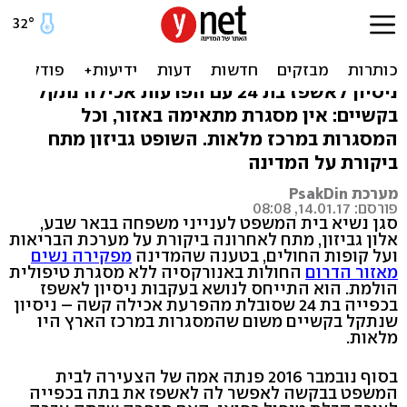
השופט זעם: "אין מסגרת
לאנורקסיות בדרום"
ניסיון לאשפז בת 24 עם הפרעות אכילה נתקל
בקשיים: אין מסגרת מתאימה באזור, וכל
המסגרות במרכז מלאות. השופט גביזון מתח
ביקורת על המדינה
מערכת PsakDin
פורסם: 14.01.17, 08:08
סגן נשיא בית המשפט לענייני משפחה בבאר שבע,
אלון גביזון, מתח לאחרונה ביקורת על מערכת הבריאות
ועל קופות החולים, בטענה שהמדינה
מפקירה נשים
מאזור הדרום
החולות באנורקסיה ללא מסגרת טיפולית
הולמת. הוא התייחס לנושא בעקבות ניסיון לאשפז
בכפייה בת 24 שסובלת מהפרעת אכילה קשה – ניסיון
שנתקל בקשיים משום שהמסגרות במרכז הארץ היו
מלאות.
בסוף נובמבר 2016 פנתה אמה של הצעירה לבית
המשפט בבקשה לאפשר לה לאשפז את בתה בכפייה