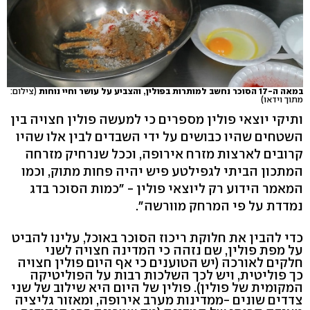
במאה ה-17 הסוכר נחשב למותרות בפולין, והצביע על עושר וחיי נוחות
(צילום:
מתוך וידאו)
ותיקי יוצאי פולין מספרים כי למעשה פולין חצויה בין
השטחים שהיו כבושים על ידי השבדים לבין אלו שהיו
קרובים לארצות מזרח אירופה, וככל שנרחיק מזרחה
המתכון הביתי לגפילטע פיש יהיה פחות מתוק, וכמו
המאמר הידוע רק ליוצאי פולין - "כמות הסוכר בדג
נמדדת על פי המרחק מוורשה".
כדי להבין את חלוקת ריכוז הסוכר באוכל, עלינו להביט
על מפת פולין, שם נזהה כי המדינה חצויה לשני
חלקים לאורכה (יש הטוענים כי אף היום פולין חצויה
כך פוליטית, ויש לכך השלכות רבות על הפוליטיקה
המקומית של פולין). פולין של היום היא שילוב של שני
צדדים שונים -ממדינות מערב אירופה, ומאזור גליציה