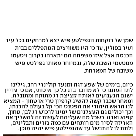
שמן של רוקחות הגפילטע פיש יצא למרחקים בכל עיר
ועיר בפולין, עד כי היו משוויצים המתפללים בבית
הכנסת אצל איזו משפחה הם יתארחו בקרוב ויטעמו
ממטעמי השבת שלה, ובמיוחד מאותו גפילטע פיש
משובח של המארחת.
כיום, בימים של שפע דגה ומנעד קולינרי רחב, גילינו
לתדהמתנו כי לא מדובר בדג כל כך איכותי, אם כי עדיין
ישנם הגעגועים לאותה קציצת דג מתוקה ומתובלת,
ומאחר שכבר קשה להשיג קרפיון טרי או טחון - המציא
לנו הראש היהודי את הפטנט הכי קל בעולם להכנתו,
וכך יכולים גם העצלנים של ימינו לרכוש דג לבן, טחון,
קפוא וארוז, כשכל מה שעליהם לעשות זה להשליך את
האריזה לסיר מים רותחים עם כמה גזרים ותבלינים,
ולתת לו להתבשל עד שהגפילטע פיש יהיה מוכן.