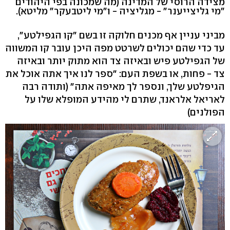
מצידה הרוסי של המדינה (מה שמכונה בפי היהודים
"מי גליצייענר" - מגליציה - ו"מי ליטבעקר" מליטא).
מביני עניין אף מכנים חלוקה זו בשם "קו הגפילטע",
עד כדי שהם יכולים לשרטט מפה היכן עובר קו המשווה
של הגפילטע פיש ובאיזה צד הוא מתוק יותר ובאיזה
צד - פחות, או בשפת העם: "ספר לנו איך אתה אוכל את
הגיפלטע שלך, ונספר לך מאיפה אתה" (ותודה רבה
לאריאל אלראנד, שתרם לי מהידע המופלא שלו על
הפולנים)