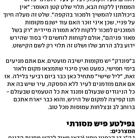
הממתין ללקוח הבא, תלוי שלט קטן האומר: "אין
ביכולתנו להמשיך ולמכור בהקפה". שלט זה מעלה חיוך
על פניי, שכן איני זוכר האם עוד ישנם מקומות
המוכנים למכור ללקוח ללא תמורה מיידית "רק בשל
מאור פניהם", אולם לקוחות לוחשים לי בסוד שהירש
ידוע בלב הרחב שלו ושלט זה תלוי רק לשם הקישוט.
ב"פונדק" יש מקומות ישיבה מועטים. אם אתם מגיעים
בימי חמישי, כמעט ואין סיכוי שתמצאו מקום ולאור
זאת, "ליל שישי" מתחיל כאן כבר ביום רביעי בלילה. אז
אם אתם מזדמנים לעיר ללא הפסקה, עיר שיש בה את
כל הניגודים שבעולם ומנגד את כל הטעמים שבעולם -
תנו קפיצה למקום של הירש, והוא כבר יארח אתכם
ברוחב לב ובצלחות עמוסות מכל טוב.
גפילטע פיש מסורתי
המצרכים:
1 ק"ג דג קרפיון טחון (כדאי מאוד לבקש מחנות הדגים