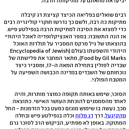
יביעו את מחאתם על מתיקותה הרבה.
רבים שואלים בפליאה הכיצד קציצת דג קיבלה
מתיקות כה רבה, ולשם כך נדרשו חוקרי קולינריה רבים
כדי למצוא את הסיבה למתיקות הרבה בגפילטע פיש.
אז הנה התשובה: בספר האנציקלופדיה לאוכל היהודי
בהוצאתו של גיל מרקס המסביר על תולדות האוכל
היהודי והשפעתו בעולם (Encyclopedia of Jewish
Food by Gil Marks), מתאר המחבר את פלישתה של
שבדיה לפולין בתחילת המאה ה-17, ומסביר כיצד
נוכחותם של השבדים במדינה הכבושה השפיעה על
המטבח הפולני.
הסוכר, שימש באותה תקופה כמוצר מותרות, והיה
לאחד מהסממנים להוכחת העושר האישי. כתוצאה
מכך, נעשה בו שימוש מוגזם כמעט בכל הזדמנות - החל
מהקיגעל
, דרך
דג מלוח
וכלה בגפילטע פיש ובחלה
המתוקה. באופן לא מפתיע, הביקוש הרב לסוכר גרם