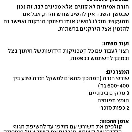
חזרת אמיתית לא קונים, אלא מכינים לבד. זה נכון
שבמשך השנה אין להשיג שורש חזרת, אבל אם
תתעקשו, תוכלו להשיג אותו בשווקי הירקות ואפשר גם
להזמין אצל הירקנים ברשתות.
ועוד משהו:
רצוי לעבוד עם כל הטכניקות הידועות של חיתוך בצל,
וכמובן להשתמש בכפפות.
המצרכים:
שורש חזרת (המתכון מתאים למשקל חזרת שנע בין
600-400 גר')
3 סלקים בינוניים
חומץ תפוחים
2 כפות סוכר
אופן ההכנה:
קולפים את השורש עם קולפן עד לחשיפת הגוף
הלבנבן של השורש. מגרדים את השורש על פומפייה