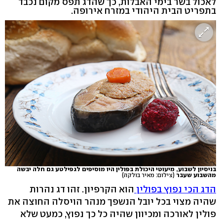
לאכול בשר בימי האבלות, כך שהדג תפס מקום נכבד
בתפריט הבית היהודי במזרח אירופה.
בניסיון לשבוע, מיעוטי היכולת בפולין היו מוסיפים לגפילטע גם חלה יבשה
מהשבוע שעבר
(צילום: מאיר בולקה)
הדג הכי נפוץ בפולין
הוא הקרפיון. זהו דג נהרות
שהיה מצוי בכל יובל הנשפך מנהר הויסלה החוצה את
פולין לאורכה ומכיוון שהיה כל כך נפוץ, כמעט שלא