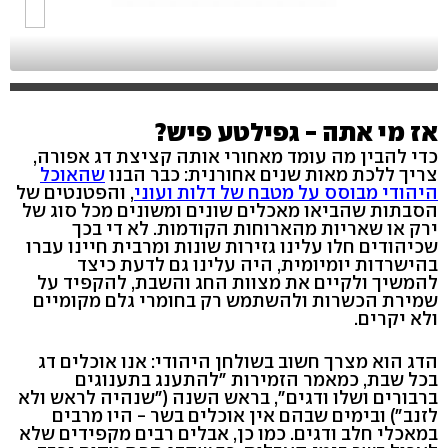
אז מי אתה - גפילטע פיש?
כדי להבין מה עומד מאחורי אותה קציצת דג אפורה,
צריך ללכת מאות שנים אחורנית: כבר הבנו
שהאוכל
היהודי מבוסס על מטבח של דלות ועוני
, והפטנטים של
הסבתות שהביאו מאכלים שונים ומשונים מכל סוג של
ירק או שאריות מהארוחות הקודמות. לא די בכך
שכיהודים חלו עלינו גזירות שונות ומרבית חיינו עברו
בהישרדות יומיומית, היה עלינו גם לדעת כיצד
להמשיך ולקיים את מצוות החג והשבת, להקפיד על
שמירת הכשרות ולהשתמש רק בחומרי גלם מקומיים
ולא יקרים.
הדג הוא מצרך חשוב בשולחן היהודי: אנו אוכלים דג
בכל שבת, כמאמר הזמירות "להתענג בתענוגים
ברבורים ושלו ודגים", בראש השנה ("שנהיה לראש ולא
לזנב") ובימים שבהם אין אוכלים בשר - היו מרבים
במאכלי חלב ודגים. כמו כן, אבלים רבים מקפידים שלא