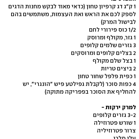
1 ק"ג דג קרפיון טחון (כדאי מאוד לבקש מחנות הדגים
לספק לכם את הראש ואת העצמות, משתמשים בהם
לבישול המרק)
1/2 כוס פירורי לחם
1 גזר, מקולף ומרוסק
3 גזרים שלמים קלופים
2 בצלים קלופים ומרוסקים
1 בצל שלם מקולף
2 ביצים טריות
1 כפית פלפל שחור טחון
4 כפות סוכר (לקבלת גפילטע פיש "הונגרי", יש
להחליף את הסוכר בפפריקה מתוקה)
למרק ירקות -
3-2 גזרים קלופים
1 שורש פטרוזילה
צרור פטרוזיליה
עלי סלרי