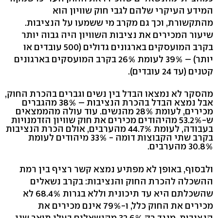
המידע העיקרי שלהם לגבי חוק שוויון הוא
מהתקשורת, וכך גם מקרב מי ששמעו על הנציבות.
שיעור המכירים את נציבות השוויון היה גבוה יותר
בקרב המועסקים בארגונים גדולים (500 עובדים או
יותר) – 39% לעומת 26% בקרב המועסקים בארגונים
קטנים (עד 24 עובדים).
מהסקר לא נמצאו הבדל בין נשים וגברים בהכרת החוק,
אבל נמצא הבדל בהכרת הנציבות – 38% מהגברים
מכירים, לעומת 28% מהנשים. עוד עולה מהממצאים
ש-53.2% מהיהודים מכירים את חוק שוויון הזדמנויות
בעבודה, לעומת 44.7% מהערבים, אולם הכרת הנציבות
בקרב שתי הקבוצות דומה - 33% מיהודים לעומת
30.8% מהערבים.
ולבסוף, באופן לא מפתיע נמצא קשר רציף בין רמת
ההשכלה להכרת החוק והנציבות: בקרב נשאלים
שהשכלתם היא עד תיכונית וללא בגרות 68.4% לא
מכירים את החוק כלל, ו-79% אינם מכירים את
הנציבות. מנגד רק 32.6% מהנשאלים בעלי תואר שני