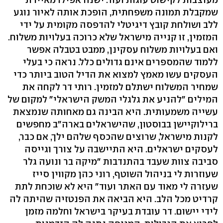
שמקבלת תמונה משפחתית, הופכת אותה לאיור נוגע
ללב ושולחת קובץ דיגיטלי להדפסה מקומית על ידי
המזמין, זו קנייה מישראל שלא כרוכה בעלויות משלוח.
ואם בעלויות משלוח עסקינן, ממבט בטבלה אפשר
ללמוד שהמספרים אינם גדולים כלל. נראה כי בעלי
העסקים עשו מאמץ למצוא את הדיל הטוב ביותר כדי
שמחיר המשלוח ישתלם למזמין. רותי דר לקחה את
המילים "להניע את גלגלי המשק הישראלי" למקום של
עשייה משמעותית. היא הבינה גם מאחותה שנמצאת
ברילוקיישן בבוסטון, שהישראלים בארה"ב מחפשים
לקנות מישראל, שרוצים שהכסף שלהם ילך, אם כבר,
לעסקים ישראלים. היא התיישבה על צורך וגייסה
סביבה צוות שעבד בהתנדבות "מיקה בר ונועה גלר
שעוזרות לי בניהול השוטף, רוני כהן מקווין סייז
שעזרה לי מאוד עם האתר ועוד" היא לא שוכחת לתת
קרדיט מכל הלב. היא הביאה את הפנטזיה שהיתה לה
לידי יישום. דר עובדת בעיקר בישראל וחלמה מזמן