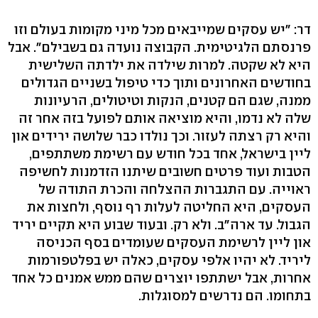
דר: "יש עסקים שמייבאים מכל מיני מקומות בעולם וזו
פרנסתם הלגיטימית. הקבוצה נועדה גם בשבילם". אבל
היא לא שקטה. למרות שילדה את ילדתה השלישית
בחודשים האחרונים ותוך כדי טיפול בשניים הגדולים
ממנה, שגם הם קטנים, הנקות וטיטולים, הרעיונות
שלה לא נדמו, והיא מוציאה אותם לפועל בזה אחר זה
והיא רק רצתה לעזור. וכך נולדו כבר שלושה ירידים און
ליין בישראל, אחד בכל חודש עם רשימת משתתפים,
הטבות ועוד פרטים חשובים שיתנו הזדמנות לחשיפה
ראוייה. עם התגברות ההצלחה והכרת התודה של
העסקים, היא החליטה לעלות רף נוסף, ולחצות את
הגבול. עד ארה"ב. ולא רק. ובעוד שבוע היא תקיים יריד
און ליין לרשימת העסקים שעומדים בסף הכניסה
ליריד. לא יהיו אלפי עסקים, כאלה יש בפלטפורמות
אחרות, אבל ישתתפו יוצרים שהם ממש אמנים כל אחד
בתחומו. הם נדרשים למסוגלות.