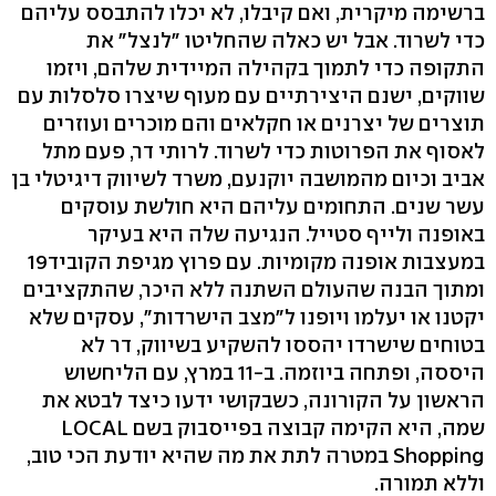
ברשימה מיקרית, ואם קיבלו, לא יכלו להתבסס עליהם
כדי לשרוד. אבל יש כאלה שהחליטו "לנצל" את
התקופה כדי לתמוך בקהילה המיידית שלהם, ויזמו
שווקים, ישנם היצירתיים עם מעוף שיצרו סלסלות עם
תוצרים של יצרנים או חקלאים והם מוכרים ועוזרים
לאסוף את הפרוטות כדי לשרוד. לרותי דר, פעם מתל
אביב וכיום מהמושבה יוקנעם, משרד לשיווק דיגיטלי בן
עשר שנים. התחומים עליהם היא חולשת עוסקים
באופנה ולייף סטייל. הנגיעה שלה היא בעיקר
במעצבות אופנה מקומיות. עם פרוץ מגיפת הקוביד19
ומתוך הבנה שהעולם השתנה ללא היכר, שהתקציבים
יקטנו או יעלמו ויופנו ל"מצב הישרדות", עסקים שלא
בטוחים שישרדו יהססו להשקיע בשיווק, דר לא
היססה, ופתחה ביוזמה. ב-11 במרץ, עם הליחשוש
הראשון על הקורונה, כשבקושי ידעו כיצד לבטא את
שמה, היא הקימה קבוצה בפייסבוק בשם LOCAL
Shopping במטרה לתת את מה שהיא יודעת הכי טוב,
וללא תמורה.