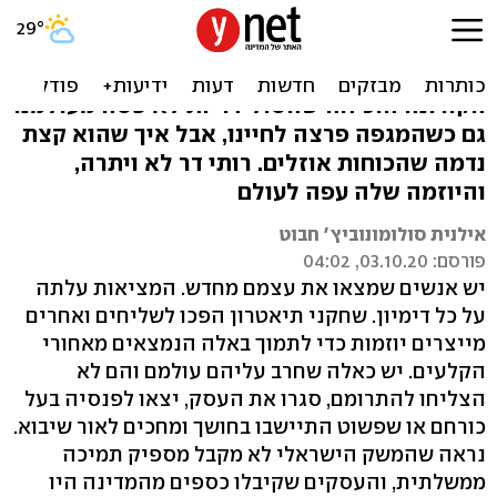
לוקאל דיגיטלי
עם ישראל יודע לתת כתף בעת צרה. צרת
הקורונה הוכיחה שהסולידריות לא פסה מעולמנו
גם כשהמגפה פרצה לחיינו, אבל איך שהוא קצת
נדמה שהכוחות אוזלים. רותי דר לא ויתרה,
והיוזמה שלה עפה לעולם
אילנית סולומונוביץ' חבוט
פורסם: 03.10.20, 04:02
יש אנשים שמצאו את עצמם מחדש. המציאות עלתה
על כל דימיון. שחקני תיאטרון הפכו לשליחים ואחרים
מייצרים יוזמות כדי לתמוך באלה הנמצאים מאחורי
הקלעים. יש כאלה שחרב עליהם עולמם והם לא
הצליחו להתרומם, סגרו את העסק, יצאו לפנסיה בעל
כורחם או שפשוט התיישבו בחושך ומחכים לאור שיבוא.
נראה שהמשק הישראלי לא מקבל מספיק תמיכה
ממשלתית, והעסקים שקיבלו כספים מהמדינה היו