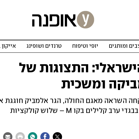
ים ומותגים
יופי וטיפוח
טרנדים ושופינג
אייקון 
ישראלי: התצוגות של
מביקה ומשכית
קחה השראה מאגם החולה, הגר אלמביק חוגגת א
המרחבים הפתוחים ושרון טל מתמקדת בבגדי ערב קלילים בקו M – שלוש קולקציות