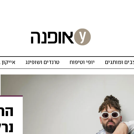
ים ומותגים
יופי וטיפוח
טרנדים ושופינג
אייקון 
הרא
נרק