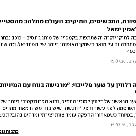
ורת, התכשיטים, התיקים: העולם מתלהב מהסטייל
אמין ימאל
ה לתיקי יוקרה והשתתפות בקמפיין של מותג ג'ינסים - כוכב נבחר
תחרה גם על תואר השחקן האופנתי ביותר של המונדיאל. וזה שוו
כסף
עקב
,
19.07.26
דלווין על שער פלייבוי: "מרגישה בנוח עם המיניות
ר הראשון של דלווין למגזין הוותיק, והוא הפרובוקטיבי ביותר של
פרסמה לפני עשור וחצי. "הרגשתי שיש בזה משהו מאוד מתריס
, במיוחד כשמאחורי ההפקה עומד צוות יצירתי ומדהים בהובלת נשי
מהן קוויריות. זה הרגיש מהנה ושונה", אמרה על הבחירה להצטלם
עקב
,
15.07.26
כתבות נוס