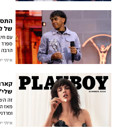
התספ
של ל
עם חיב
ספרד מ
הרבה 
איתי י
קארה 
שלי"
זה השע
מאז הת
ומרדני
שרבות 
איתי י