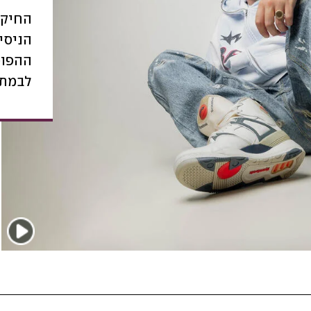
החיקו
הניסי
ההפוכ
לבמת 