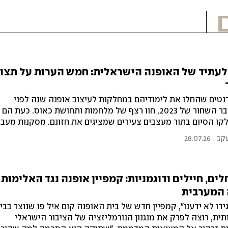
לעתיד של האופנה הישראלית: חמש הערות על תצוג
טים שהחלו את לימודיהם במחלקות לעיצוב אופנה שנה לפני
אוקטובר השחור של 2023, חוו רצף של מלחמות ותחושת כאוס. כעת הם
לקו הסיום בתור מעצבים צעירים שמציגים את חזונם. מסקנות מעבו
ל שנקר, בצלאל ואוניברסיטת חיפה
עקב
,
28.07.26
ים, חיילים ודוגמניות: קמפיין אופנה נגד האלימות
 המערבית
ידו לא ידענו", קמפיין חדש של בית האופנה קום איל פו שנוצר בבי
ית, רוצה לפרק את מנגנון הנורמליזציה של הציבור הישראלי