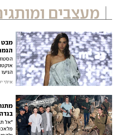
מעצבים ומותגים
מבט 
הגמר
הסטודנ
הגיעו 
הגמר ש
איתי י
מתנחל
בגדה
"אל תג
מלאכות