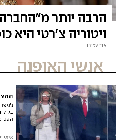
הרבה יותר מ"החברה ש
ויטוריה צ'רטי היא כ
ארז עמירן
אנשי האופנה
ההצהר
ג'ניפר
בלוק נ
הפכו א
בניו ג
איתי י