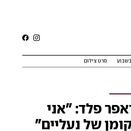
בשבוע
סרט צילום
פר פלד: "אני
ומן של נעליים"