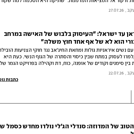
ת זרקור אל המציאות המדממת. "שתיקה היא הסכמה למה שקורה
בעלת המותג סיביל גולדפיינר
עקב
,
27.07.26
אן עד ישראל: "העיסוק בלבוש של האישה במרחב
רי הוא לא של אף אחד חוץ משלה"
ם נשים איראניות גולות ומחאת החיג'אב נגד חוקי הצניעות הובילו
למרו לעסוק במתח שבין כיסוי והסתרה של הגוף הנשי. כעת היא
בין סימנים וקודים של אופנה, כוח, דת וקהילה בפרויקט הגמר של
עקב
,
22.07.26
כתבות נוס
טוב של המדוזה: סנדלי הג'לי נולדו מחדש כסמל ש