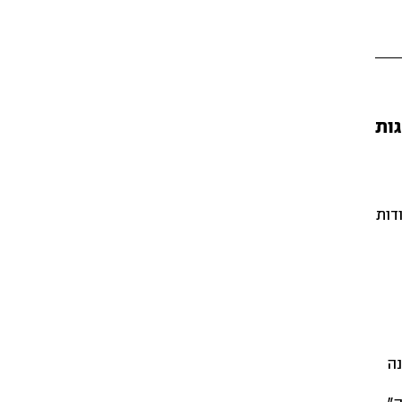
ות
דות
נה