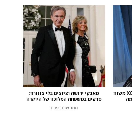
מפרחחית ליוקרתית: צ'ארלי XCX משנה
מאבקי ירושה וציוצים בלי צנזורה:
מה
סדקים במשפחת המלוכה של היוקרה
תמר שבק, פריז