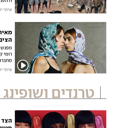
ולהפנו
אומרת 
איתי י
מאיר
הציבו
מפגש ע
רומי ק
מחברת 
איתי י
טרנדים ושופינג
הצד ה