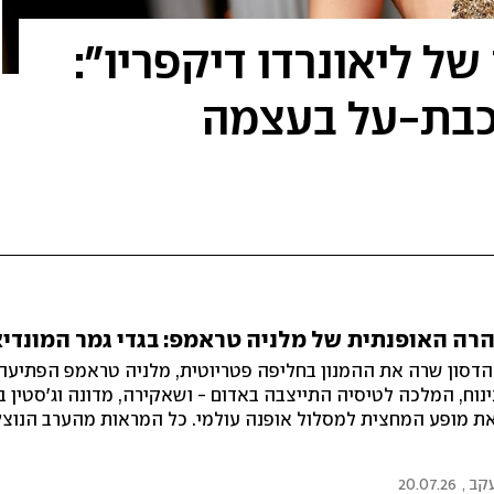
ל ליאונרדו דיקפריו":
וכבת-על בעצמה
ה האופנתית של מלניה טראמפ: בגדי גמר המונדי
 הדסון שרה את ההמנון בחליפה פטריוטית, מלניה טראמפ הפתיעה
ינוח, המלכה לטיסיה התייצבה באדום - ושאקירה, מדונה וג'סטין ב
ת מופע המחצית למסלול אופנה עולמי. כל המראות מהערב הנוצץ
'רזי, וגם הבחירה שפחות עבדה
עקב
,
20.07.26