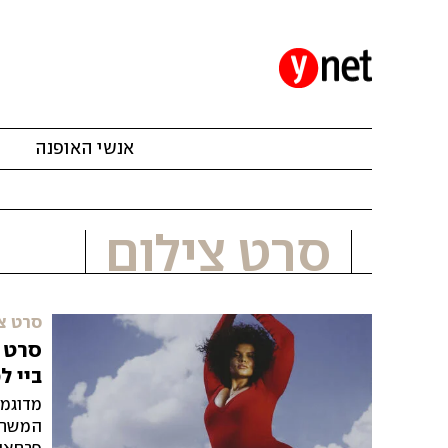
אנשי האופנה
מ
סרט צילום
סרט צ
סרט צ
ביי ל
מדוגמנ
המשחקי