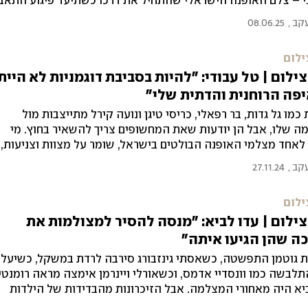
 – צלם האופנה הישראלי שהתחיל את דרכו כשתיעד פיגוע התאב
מנהל קריירה מצליחה בפריז, מטעין את המצולמים שלו בפיוטיות ויו
עקב
,
08.06.25
אוד אוהב את ישראל, והרבה פעמים מתחרט שאני לא שם"
ילום
ילום | טל עבודי: "להיות בסביבת דוגמניות לא היית
פה הרוחנית והדתית שלי"
 כמו גל גדות, בר רפאלי, כריסי טיגן ונועה קירל מתייצבות מול
 שלו, אבל הן יודעות שאת המחשופים צריך להשאיר בחוץ. מי
אחד מצלמי האופנה הבולטים בישראל, שומר על מצוות וצניעות,
 בין יצירתו לחייו האישיים בפתח תקווה עם אשתו וחמשת ילדיהם
עקב
,
27.11.24
ילום
ילום | עדו לביא: "מנסה להסיר למצולמות את
ה שהן הגיעו איתה"
 גוטמן התפשטה, כשאסתי גינזבורג סירבה לרדת במשקל, כשיעל 
תלבשה כמו וונסדיי אדמס, וכשאורלי ויינרמן אימצה מראה רומנטי
יא היה מאחורי המצלמה. אבל הזיכרונות מהבדידות של הילדות
 לא נתנו לו מנוח. כעת הוא מסמן שלב חדש בחיים ובקריירה: "זה 