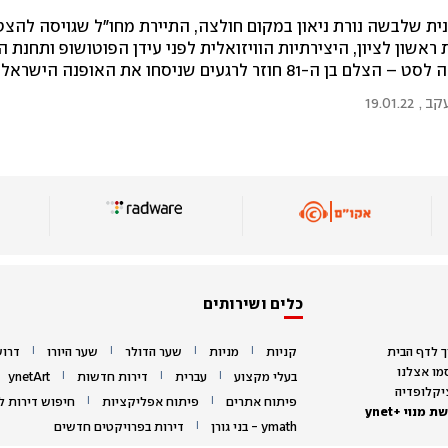
ית שלבשה נורת ניאון במקום חולצה, התיירת מחו"ל שגויסה להצ
 ראשון לציון, היצירתיות הוויזואלית לפני עידן הפוטושופ ותחנת ה
לם בן ה-81 חוזר לרגעים שניסחו את האופנה הישראלית
עקב
,
19.01.22
כלים ושירותים
|
|
|
|
|
ך לדף הבית
קניות
מניות
שער הדולר
שער היורו
דרוש
מו אצלנו
|
|
|
|
בעלי מקצוע
עברית
דירות חדשות
ynetArt
יקלופדיה
|
|
|
פיתוח אתרים
פיתוח אפליקציות
חיפוש דירות 
ת מנוי +ynet
|
|
ymath - בני גורן
דירות בפרויקטים חדשים