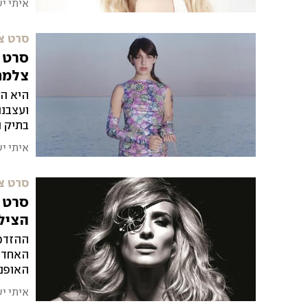
איתי י
שעולם 
סרט צ
סרט צ
צלמת
היא הת
ועצבנה
בתיק ה
איתי י
סרט צ
סרט צ
הצילו
ההזדמנ
האחד ש
האופנה
איתי י