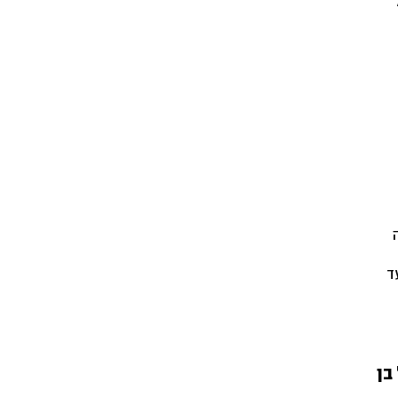
למת הישראלית, משנות ה-80 ועד
בן