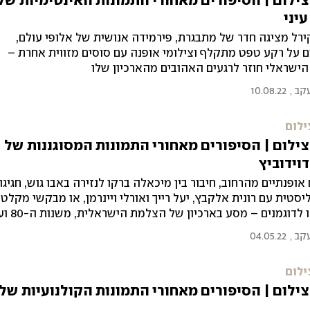
ילום | הסיפורים מאחורי התמונות האינטימיות של
יני
ירל מציגה חדר של מתבגרת, פירמידה אנושית של אלופי עולם,
 על רקע טפט מתקלף וצילומי אופנה עם סוסים מזווית אחרת –
ישראלי חוזר לרגעים האהובים מהארכיון שלו
עקב
,
10.08.22
ילום
ילום | הסיפורים מאחורי התמונות המסוגננות של
דוידוביץ
אופנתיים מהרחוב, חיבור בין מיכאלה ברקו לנזירה באבו גוש, חגיגה
יסטית עם רונית אלקבץ, יעל רייך ואורלי ויינרמן, או מבקשי מקלט
שהפכו לדוגמנים – מסע בארכיון של הצ
עקב
,
04.05.22
ילום
ילום | הסיפורים מאחורי התמונות הקולנועיות של 