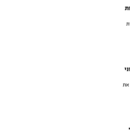
ת
ת
י
 את