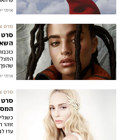
פרחאני
וכיום 
איתי י
"אני מ
סרט צ
סרט צ
השאי
כוכבות
המצלמה
שהפך ל
ומפריד
איתי י
סרט צ
סרט צ
המסכ
כשגלית
זוהר ה
עדו לב
בקיבוץ