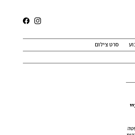
וע
סרט צילום
י
פטה