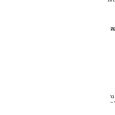
דות
פי.
ה
בר
 –
לא