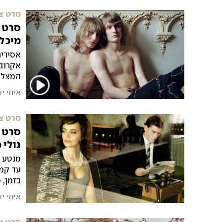
סרט צ
סרט צ
מיכל 
אסירים
אקרובט
המצליח
איתי י
סרט צ
סרט צ
גולי 
מנטע א
עד קמפ
בזמן, משנות
איתי י