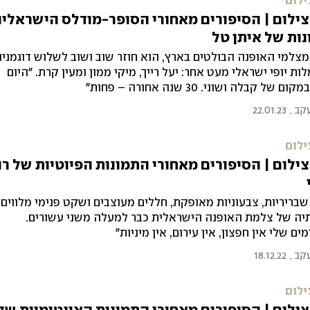
ילום
ילום | הסיפורים מאחורי הסופר-מודלס הישראליו
ות של איתן טל
צלמי האופנה הבולטים בארץ, הוא חוזר שוב ושוב לשלוש דוגמניו
ת יופי ישראלי מעט אחר: יעל רייך, מיקי ממון ומעין קרת. "היום
ם של קבלה ושוני. 30 שנה אחורה – פחות"
עקב
,
22.01.23
ילום
ילום | הסיפורים מאחורי התמונות הפיוטיות של רונ
שבריריות, צבעוניות מאופקת, חללים מעוצבים ושקט פנימי מלווים
יה של צלמת האופנה הישראלית כבר למעלה משני עשורים.
ים שלי אין חפצון, אין עירום, אין מיניות"
עקב
,
18.12.22
ילום