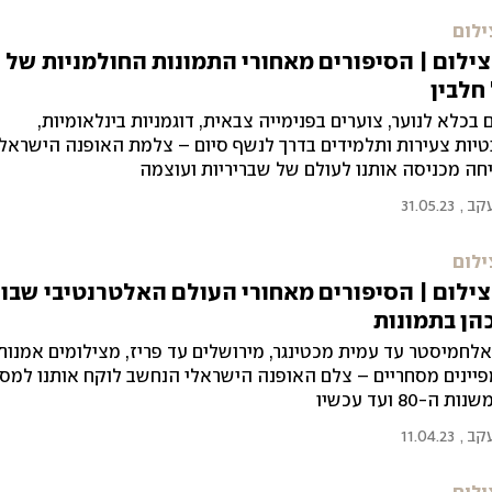
ילום
ילום | הסיפורים מאחורי התמונות החולמניות של
חלבין
 בכלא לנוער, צוערים בפנימייה צבאית, דוגמניות בינלאומיות,
יות צעירות ותלמידים בדרך לנשף סיום – צלמת האופנה הישראל
ה מכניסה אותנו לעולם של שבריריות ועוצמה
עקב
,
31.05.23
ילום
ילום | הסיפורים מאחורי העולם האלטרנטיבי שבו
כהן בתמונות
לחמיסטר עד עמית מכטינגר, מירושלים עד פריז, מצילומים אמנות
יינים מסחריים – צלם האופנה הישראלי הנחשב לוקח אותנו למס
 ה-80 ועד עכשיו
עקב
,
11.04.23