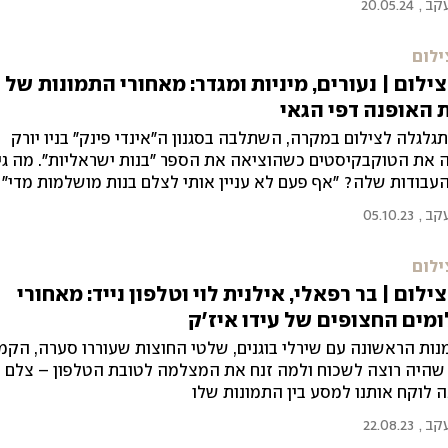
עקב
,
20.05.24
האופנה השתנה – אני השתניתי"
ילום
ילום | נעורים, מיניות ומגדר: מאחורי התמונות של
 האופנה דפי הגאי
גלגלה לצילום במקרה, השתלבה בסגנון ה"אינדי פינק" בניו יורק
 את הטוקבקיסטים כשהוציאה את הספר "בנות ישראליות". מה גיל
עבודות שלה? "אף פעם לא עניין אותי לצלם בנות מושלמות מדי"
עקב
,
05.10.23
ילום
ילום | בר רפאלי, אילנית לוי וטלפון נייד: מאחורי
מים החצופים של עידו איז'ק
ות הראשונה עם שירלי בוגנים, שלטי החוצות שעוררו סערה, הקמפ
היה רוצה לשכוח ולמה זנח את המצלמה לטובת הטלפון – צלם
 לוקח אותנו למסע בין התמונות שלו
עקב
,
22.08.23