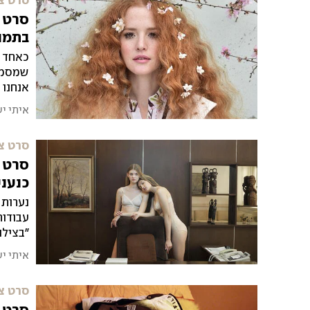
סרט צ
סרט צ
בתמונ
כאחד מ
שמסמלו
אנחנו במקו
איתי י
סרט צ
סרט צ
כנעני
נערות 
עבודות
"בצילומ
איתי י
סרט צ