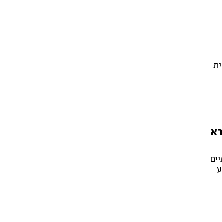
ית
רא
יים
ע