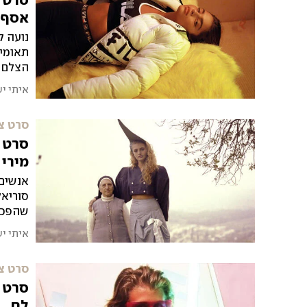
סרט צ
אסף ע
נועה ק
תאומים
הצלם ה
איתי י
סרט צ
סרט צ
מירי 
אנשים 
סוריאל
היום
איתי י
סרט צ
סרט צ
לם