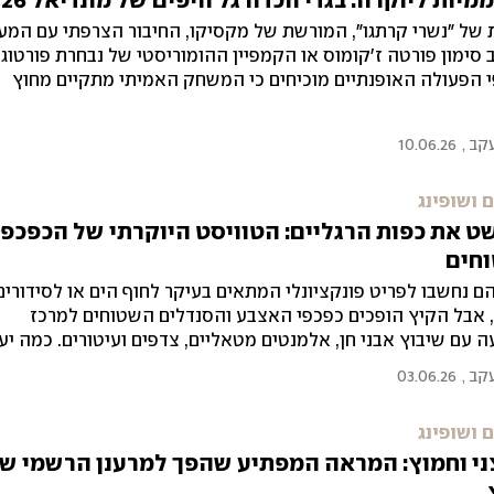
ממיות ליוקרה: בגדי הכדורגל היפים של מונדיאל 2026
 של "נשרי קרתגו", המורשת של מקסיקו, החיבור הצרפתי עם המע
סימון פורטה ז'קומוס או הקמפיין ההומוריסטי של נבחרת פורטוגל
 הפעולה האופנתיים מוכיחים כי המשחק האמיתי מתקיים מחוץ
עקב
,
10.06.26
 ושופינג
 את כפות הרגליים: הטוויסט היוקרתי של הכפכפ
חים
ם נחשבו לפריט פונקציונלי המתאים בעיקר לחוף הים או לסידורים
, אבל הקיץ הופכים כפכפי האצבע והסנדלים השטוחים למרכז
 עם שיבוץ אבני חן, אלמנטים מטאליים, צדפים ועיטורים. כמה יע
את הטרנד?
עקב
,
03.06.26
 ושופינג
ני וחמוץ: המראה המפתיע שהפך למרענן הרשמי ש