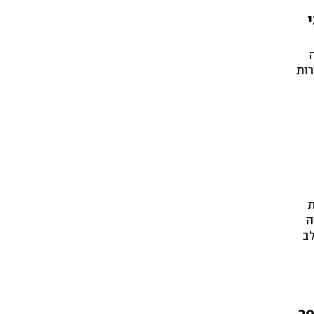
רות
ת
ה
לב