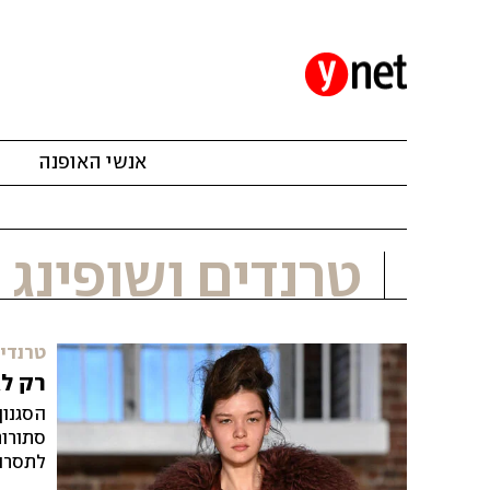
אנשי האופנה
מ
טרנדים ושופינג
טרנדים
רק ל
הסגנון
סתורות
לתסרוק
ומוזר: