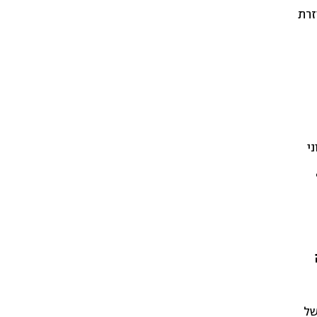
זרת
י
של