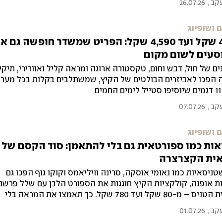
עקב
,
26.07.26
 ושופינג
מ-40 שקל ועד 4,590 שקל: הפריט שמשדר חופשה גם א
וסעים לשום מקום
נים של חול, דבש וחום, טקסטורה ארוגה ומראה קליל ואוורירי, תיק
 הפכו לאביזרים הבולטים של הקיץ, שמשתלבים בקלות בכל מער
ם
עקב
,
07.07.26
 ושופינג
ות כמו ספורטאית גם בלי להתאמן: סוד הקסם של
ית הקצרצרה
טניסאיות כמו נאומי אוסקה, סרינה וויליאמס וקוקו גוף הפכו גם
ת אופנה, קולקציות הקיץ חוגגות את הספורט הלבן עם שלל פרשנו
לחצאית הטניס – מ-80 שקל ועד 780 שקל. כך תאמצו את המראה בלי
מהמזגן
עקב
,
01.07.26