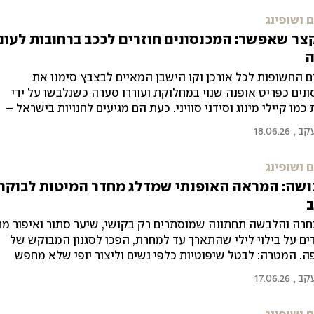
 ושופינג
צר שאפשר: המכנסונים חוזרים לככב ברחובות לעונ
ם החשופות לכל אורכן וקו הישבן המאיים לבצבץ סימנו את
נים כפריט אופנה שנוי במחלוקת ועוררו סערה כשנלבשו על ידי
 כמו קיילי מינוג וסידני סוויני. כעת הם מגיעים לחנויות בישראל –
"מסוכנת" בתחרה ועד מראה רוקיסטי מעור
עקב
,
18.06.26
 ושופינג
ושה: המראה האופנתי שמדלג מחדר המיטות לבוקר
ב
חרה והלבשה תחתונה שמוסתרים רק בקושי, שיער סתור ואיפור מר
ם על בילוי לילי שהתארך עד למחרת, הפכו לסגנון המבוקש של
. המטרה: לבטל שיפוטיות כלפי נשים וליצור יופי שלא מחפש
 את חוסר השלמות עם פילטרים
עקב
,
17.06.26