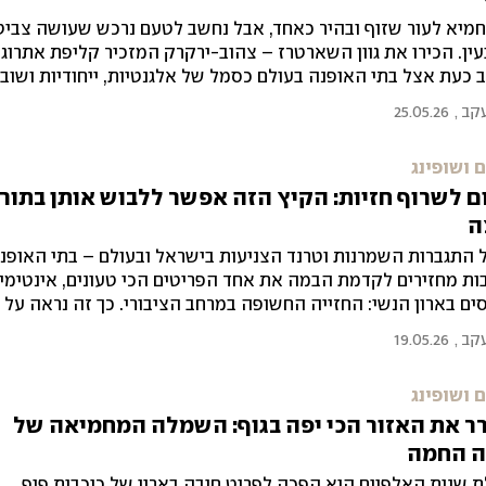
מיא לעור שזוף ובהיר כאחד, אבל נחשב לטעם נרכש שעושה צבי
ין. הכירו את גוון השארטרז – צהוב-ירקרק המזכיר קליפת אתרוג,
כעת אצל בתי האופנה בעולם כסמל של אלגנטיות, ייחודיות ושוב
מת
עקב
,
25.05.26
 ושופינג
 לשרוף חזיות: הקיץ הזה אפשר ללבוש אותן בתור
ה
 התגברות השמרנות וטרנד הצניעות בישראל ובעולם – בתי האופנ
ות מחזירים לקדמת הבמה את אחד הפריטים הכי טעונים, אינטימי
ים בארון הנשי: החזייה החשופה במרחב הציבורי. כך זה נראה על
ל והשטיח האדום
עקב
,
19.05.26
 ושופינג
ר את האזור הכי יפה בגוף: השמלה המחמיאה של
ה החמה
 שנות האלפיים היא הפכה לפריט חובה בארון של כוכבות פופ