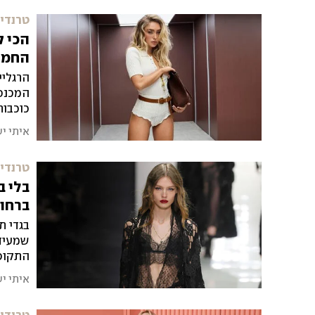
טרנדים
הכי ק
החמה
הרגליי
המכנסו
כוכבות
מגרסה 
איתי י
טרנדים
בלי ב
ברחו
בגדי ת
שמעידי
התקופה
להסוות
איתי י