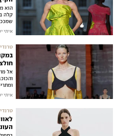
הוא מח
קלה בע
שמככב 
מתוחכ
איתי י
טרנדים
במקום
חולצ
אל מול
והכוכב
ומתריס
המסלו
איתי י
טרנדים
לאוור
העונ
בתחילת