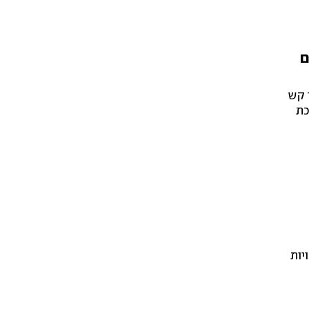
ם
י קש
כת
יות