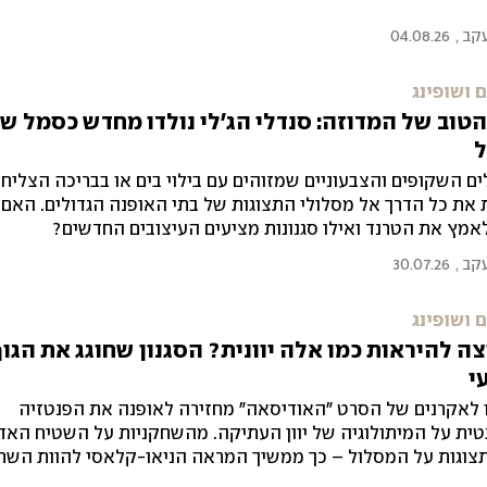
עקב
,
04.08.26
 ושופינג
טוב של המדוזה: סנדלי הג'לי נולדו מחדש כסמל ש
ל
ם השקופים והצבעוניים שמזוהים עם בילוי בים או בבריכה הצליחו
את כל הדרך אל מסלולי התצוגות של בתי האופנה הגדולים. האם
אמץ את הטרנד ואילו סגנונות מציעים העיצובים החדשים?
עקב
,
30.07.26
 ושופינג
צה להיראות כמו אלה יוונית? הסגנון שחוגג את הגו
י
 לאקרנים של הסרט "האודיסאה" מחזירה לאופנה את הפנטזיה
ת על המיתולוגיה של יוון העתיקה. מהשחקניות על השטיח האד
צוגות על המסלול – כך ממשיך המראה הניאו-קלאסי להוות השר
ה ה-21