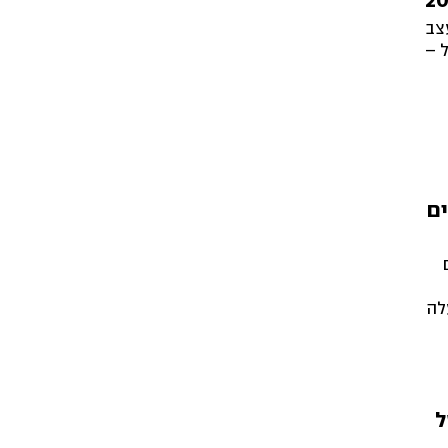
צב
 –
ים
לה
ל