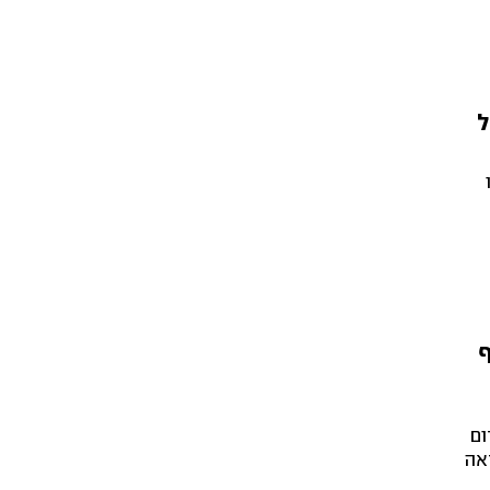
ל
ף
ום
אה