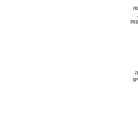
טה
בות
ה
ים