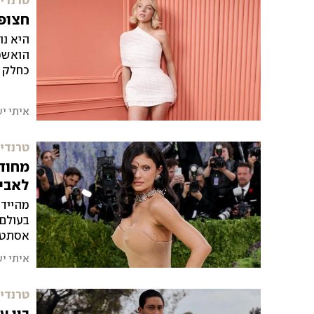
טרנדים
חצופה גם בגיל 60
היא נו
הואשמה
כחלק מ
אישית
איתי י
טרנדים
מחודד
לאבי
מהיידי
בעולם 
אסתטית
בעולם 
איתי י
טרנדים