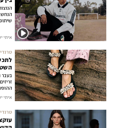
בין ע
הנוצות
הנחשב 
שיתופי
למגרש
איתי י
טרנדים
לתכשט
השטו
בעבר ה
זריזים
ההופעה
לאמץ 
איתי י
טרנדים
עוקצ
הקיץ