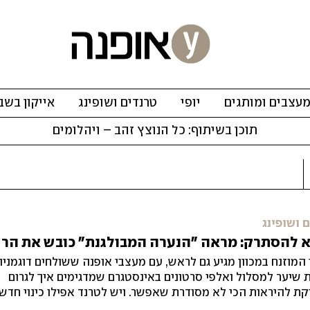
עצבים ומותגים
יופי
טרנדים ושופינג
אייקון בשב
תוכן בשיתוף: כל הנוצץ זהב – ויהלומים
 ושופינג
א להסתרק: מראה "הנערה המבולגנת" כובש את הר
 המוזנח במכוון מגיע גם לראש, עם מעצבי אופנה ששולחים דוגמניו
 שיער למסלול ואלפי סרטונים באינסטגרם שמדגימים איך לגרום
ת להיראות הכי לא מסודרת שאפשר. ויש לטרנד אפילו כינוי חדש
 שיער דיכאון