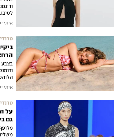
ודוגמנ
אירועי
איתי י
טרנדים
ביקינ
הרחצה 6
בצבע ש
ורומנט
הלוהטים 
איתי י
טרנדים
על הר
גם בק
מלופף 
משלים 