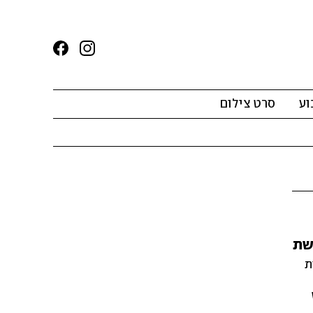
וע
סרט צילום
שת
ת