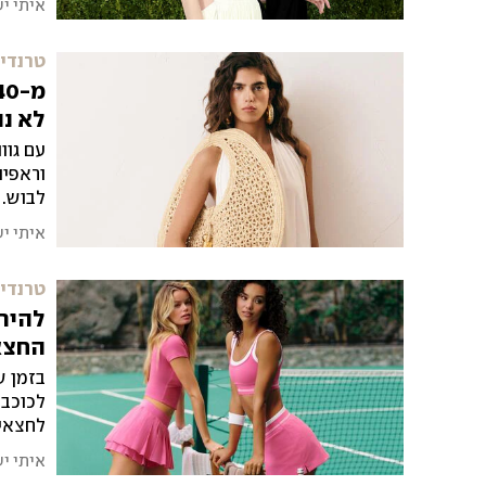
איתי י
טרנדים
לא נ
עם גוו
וראפיה
לבוש. 11 דגמים שיוסיפו סטייל לימים החמי
איתי י
טרנדים
להירא
החצא
בזמן ש
לכוכבו
לצאת 
איתי י