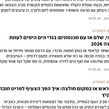
יות, וכעת שמלת הקולר שחושפת כתפיים ונקשרת סביב הצוואר חו
לסיבוב ניצחון עם מראה משוחרר שמתאים ליום ולערב. 11 עיצובים למגוון
ם
עקב
,
14.05.26
 ושופינג
י, שלם או עם מכנסונים: בגדי הים היפים לעונת
202
חור קלאסי או בגוון חמאה טרנדי, עם הדפס מנומר וחייתי או פרחונ
י, בגזרה מכסה או כזו שלא משאירה מקום לדמיון – העיצובים
שיהפכו את חוף הים לזירה אופנתית, מ-90 שקל ועד 958 שקל
עקב
,
10.05.26
 ושופינג
אש או במקום חולצה: איך הפך הצעיף לפריט חובה
יץ
סביב הגוף כגופייה, בחיבור של דוגמאות ליצירת חצאית, כאביזר
לשדרוג התיק או כהדפסים על מכנסיים ושמלות – הטרנד הגדול 