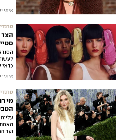
איתי י
טרנדים
הצד ה
סטיי
הסנדלי
לעשות 
כדאי ל
איתי י
טרנדים
מי רו
הטבע
עלייתו
האסתטי
ועד הת
גם במא