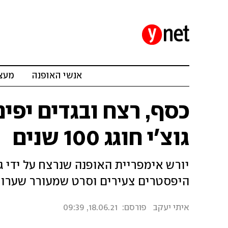
אנשי האופנה
מעצב
כסף, רצח ובגדים יפי
גוצ'י חוגג 100 שנים
יורש אימפריית האופנה שנרצח על ידי ג
היפסטרים צעירים וסרט שמעורר שערורי
איתי יעקב
פורסם:
18.06.21, 09:39