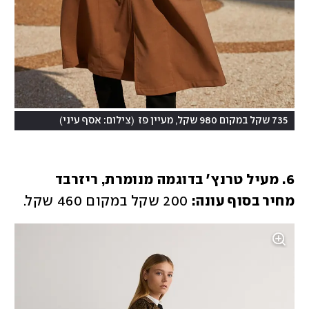
)
(
735 שקל במקום 980 שקל, מעיין פז
צילום: אסף עיני
מחיר בסוף עונה:
 200 שקל במקום 460 שקל.