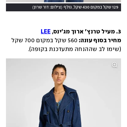
)
(
129 שקל במקום 430 שקל, גולף
צילום: דור שרון
3. מעיל טרנץ' ארוך מג'ינס, 
LEE
מחיר בסוף עונה: 
560 שקל במקום 700 שקל 
(שימו לב שההנחה מתעדכנת בקופה).