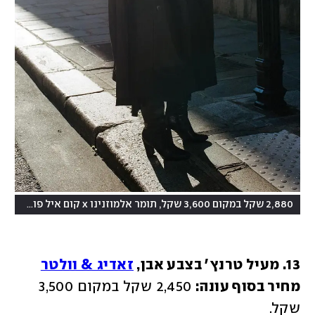
(
2,880 שקל במקום 3,600 שקל, תומר אלמוזנינו x קום איל פו
צילום:
13. מעיל טרנץ' בצבע אבן, 
זאדיג & וולטר
מחיר בסוף עונה:
 2,450 שקל במקום 3,500 
שקל.  