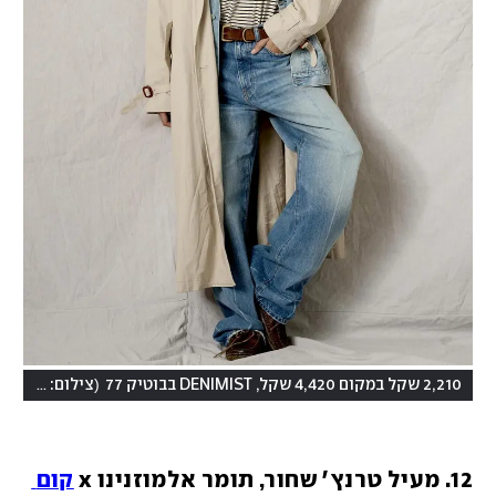
)
(
2,210 שקל במקום 4,420 שקל, DENIMIST בבוטיק 77
צילום: יחצ
12. מעיל טרנץ' שחור, תומר אלמוזנינו x 
קום 