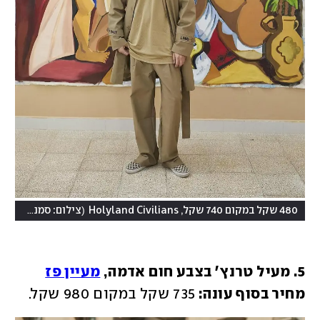
(
480 שקל במקום 740 שקל, Holyland Civilians
צילום: סמנתה קרצמר
5. מעיל טרנץ' בצבע חום אדמה, 
מעיין פז
מחיר בסוף עונה: 
735 שקל במקום 980 שקל.