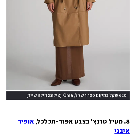
)
(
620 שקל במקום 1,100 שקל, Oma
צילום: הילה שייר
8. מעיל טרנץ' בצבע אפור-תכלכל, 
אופיר 
איבגי