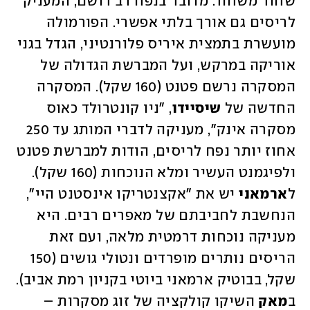
שחור משחור. מדובר בנפח רב רושם, המעניק 
לריסים גם אורך בלתי אפשרי. הפורמולה 
מועשרת בתמצית איריס פלורנטיני, הגדל בגני 
אוריקה במרקש, ועל המברשת הגדולה של 
המסקרה נרשם פטנט (160 שקל). המסקרה 
החדשה של 
שיסיידו
, "ניו קונטרולד כאוס 
מסקרה אינק", מעניקה לדברי המותג עד 250 
אחוז יותר נפח לריסים, הודות למברשת פטנט 
ולפיגמנט העשיר ומלא הנוכחות (160 שקל). 
ל
ארמאני
 יש את "אקצנטריקו אינסטנט היי", 
הנחשבת לחביבתם של מאפרים רבים. היא 
מעניקה נוכחות דרמטית מלאה, ועם זאת 
הריסים נותרים מופרדים ונטולי גושים (150 
שקל, בבוטיק ארמאני ביוטי בקניון רמת אביב). 
ב
מאק
 השיקו קולקציה של זוג מסקרות – 