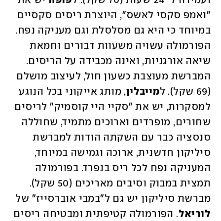
ועמידה ל-24 שעות (70 שקל). ל
פופה
 יש את 
"ואמפ סקסי לאשס", היוצרת ריסים סקסיים 
במיוחד כי היא גם מסלסלת וגם מעניקה נפח. 
הפורמולה עשויה משעוות דבורים וחמאת 
שיאה אורגניות, ואינה מכבידה על הריסים. 
המברשת מעוצבת כשעון חול, לעיצוב מושלם 
(69 שקל). ל
מייבלין
, מותג אייקוני בכל הנוגע 
למסקרות, יש את "סקיי היי קוסמיק" לריסים 
שחורים, מופרדים וארוכים מתמיד, שחוללה 
סנסציה כבר עם השקתה הודות למברשת 
סיליקון חדשנית, ארוכה וגמישה במיוחד, 
המעניקה נפח לכל ריס בנפרד. בפורמולה 
תמצית במבוק וסיבים מאריכים (50 שקל). 
מברשת סיליקון יש גם ל"במבי אוברסייז" של 
לוריאל
. הפורמולה קטיפתית ומבטיחה ריסים 