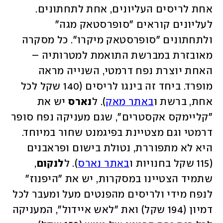
אחת לריסים העליונים, אחת לתחתונים. 
לעליונים קוראים "סופרסטאק מגה" 
ולתחתונים "סופרסטאק מיקרו". כל מסקרה 
מאובזרת במברשת התואמת למטרותיה – 
האחת יוצרת נפח דרמטי, השנייה מראה 
מופרד. ביחד זה בינגו לריסים (140 שקל לכל 
אחת, ברשת ו
באתר מאק
). ל
נארס
 יש את 
"קליימקס אקסטרים", שגם מעניקה נפח סופר 
דרמטי וגם מצטיינת בפיגמנט שחור במיוחד. 
היא לא מתפוררת, נטולת בישום ופראבנים 
(115 שקל בחנויות ו
באתר נארס
). ל
לנקום
, 
שתמיד הצטיינו במסקרות, יש את "היפנוז" 
לנפח מידי ולריסים מהפנטים מעל ומעבר לכל 
דמיון (194 שקל) ואת "לאש איידול", המעניקה 