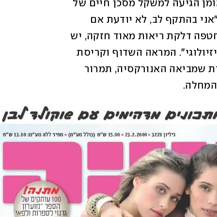
ממנה להרעבה עצמית עד לסיכון חיים. באומן הגיעה למשקל מסכן חיים של 
24 ק"ג, ואתמול (ב') אמרה אמה ל-Pplus: "אני בהתקף לב, לא יודעת אם 
אשרוד בעצמי, אמרו שהמצב החמיר. היא חטפה דלקת ריאות מאוד חזקה, יש 
לה קריסת מערכות נוראית בגלל המצב הפיזיולוגי". המראה השדוף וקריסת 
הגוף של קארין באומן הם עדות להתדרדרות שמביאה האנורקסיה, תמרור 
המחלה. 