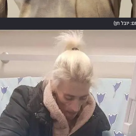
ם: יובל חן
)