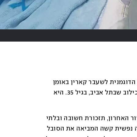
אחרי שנים של מאבק במחלת האנורקסיה, הדוגמנית לשעבר קארין באומן 
הלכה לעולמה הבוקר (ג') בבית החולים איכילוב שבתל אביב, בגיל 35. היא 
סיפורה של באומן לא ירד מסדר היום בעשור האחרון, תזכורת חשובה ובלתי 
פוסקת למחלת האנורקסיה נרבוזה, הפרעה נפשית קשה המביאה את הסובל 