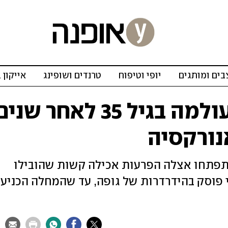
ים ומותגים
יופי וטיפוח
טרנדים ושופינג
אייקון 
קארין באומן הלכה לעולמה בגיל 35 לאחר שני
ורקסיה
החלה לדגמן בנעוריה, אך בגיל 22 התפתחו אצלה הפרעות אכילה קשות שהובילו
י פוסק בהידרדרות של גופה, עד שהמחלה הכניע