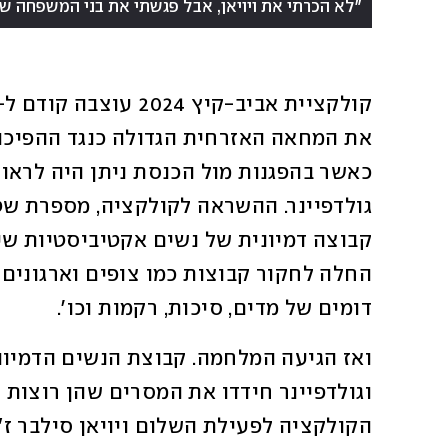
"לא הכרתי את ויויאן, אבל פגשתי את בני המשפחה ש
דומים של מדים, סיכות, רקמות וכו'. 