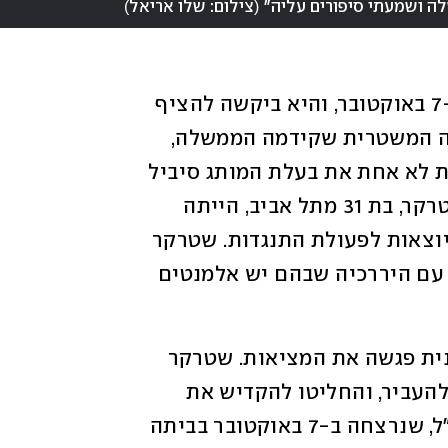
)
(
לה ושמעתי סיפורים עליה"
צילום: שלו אריאל
קולקציית אביב-קיץ 2024 עוצבה קודם ל-7 באוקטובר, והיא ביקשה להציף 
את המחאה האזרחית הגדולה כנגד ההפיכה המשטרית שקידמה הממשלה, 
כאשר בהפגנות מול הכנסת ניתן היה לראות לא אחת את בעלת המותג סיביל 
גולדפיינר. ההשראה לקולקציה, מספרת שטרקר, בת 31 מתל אביב, הייתה 
קבוצה דמיונית של נשים אקטיביסטיות שיוצאות לפעולת התנגדות. שטרקר 
החלה לחקור קבוצות כמו צופים וארגונים עם היררכיה שבהם יש אלמנטים 
ואז הגיעה המלחמה. קבוצת הנשים הדמיונית פגשה את המציאות. שטרקר 
וגולדפיינר חידדו את המסרים שהן רוצות להעביר, והחליטו להקדיש את 
הקולקציה לפעילת השלום ויויאן סילבר ז"ל, שנרצחה ב-7 באוקטובר בביתה 