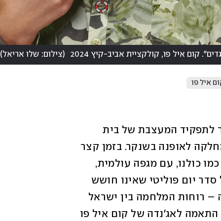
. קום איל פו, קולקציית אביב-קיץ 2024
(
צילום: שלו אריאל
)
ם איל פו
לפני כארבע שנים וחצי נכנסה שיר שטרקר לתפקיד המעצבת של בית 
האופנה קום איל פו, מיד בתום לימודיה במחלקה לאופנה בשנקר. בזמן קצר 
היא נדרשה להתמודד קריאטיבית ואישית, כמו כולנו, עם מגפה עולמית, 
הפיכה משטרית ומלחמה. כבית אופנה בעל סדר יום פוליטי שאינו חושש 
להביע אידיאולוגיה סדורה, עונה אחר עונה – רוחות המלחמה בין ישראל 
לחמאס מצאו את דרכן אל הקולקציה, תוך התאמה לאג'נדה של קום איל פו 