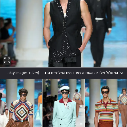
על המסלול של בית האופנה צעד בפעם השלישית הדוגמן והשחקן הישראלי יובל הראל, שמתחזק קריירה בינלאומית
(
צילום: Vittorio Zunino Celotto/Getty Images