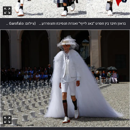
בראון חיבר בין הסרט "באג לייף" ואגדת הנסיכה והצפרדע. אלא ש"במקרה הזה, זה הנסיך והצפרדע", כפי שהסביר לווג
(
צילום: Reuters/Alessandro Garofalo