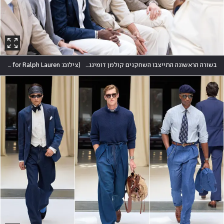
בשורה הראשונה התייצבו השחקנים קולמן דומינגו וטום הידלסטון, ונהג מרוצי פורמולה 1 לואיס המילטון
(
צילום: Victor Boyko/Getty Images for Ralph Lauren