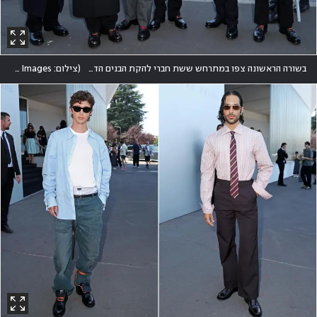
בשורה הראשונה צפו במתרחש ששת חברי להקת הבנים הדרום-קוריאנית Enhypen. מחוץ לאולם נצפו מעריצות אדוקות
(
צילום: Victor Boyko/Getty Images