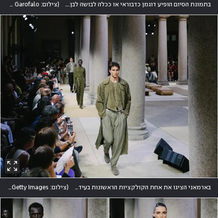
בתמונת הסיום הופיע דוגמן כדבוראי או ככלה לבושה לבן. בכך מבקש בראון לערער על ארכיטיפים גבריים ונשיים כאחד
(
צילום: Reuters/Alessandro Garofalo
בארמאני הציגו את אחת הקולקציות הראשונות בעידן שאחרי ג'ורג'יו ארמאני, אשר הלך לעולמו בספטמבר שעבר
(
צילום: Vittorio Zunino Celotto/Getty Images