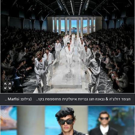
הצמד דולצ'ה & גבאנה חגג גבריות איטלקית מחוספסת בקולקציית מחווה לסיציליה עם תמונת סיום שהזכירה חתונה בקיסריה
(
צילום: AP Photo/Nicola Marfisi