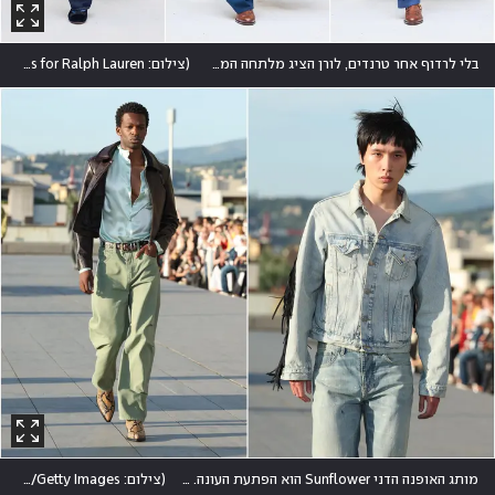
בלי לרדוף אחר טרנדים, לורן הציג מלתחה המשלבת יוקרה שקטה עם תפירה מסורתית בשחור ואינדיגו
(
צילום: Pietro S. D'Aprano/Getty Images for Ralph Lauren
מותג האופנה הדני Sunflower הוא הפתעת העונה. בפירנצה הציג המעצב אולריק פדרסן צבעוניות מאובקת
(
צילום: Stefania M. D'Alessandro/Getty Images