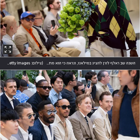
השנה שב ראלף לורן להציג במילאנו, ונראה כי הוא מתחרה די בהצלחה במותג ארמאני על הקהל האלגנטי של אירופה
(
צילום: Vittorio Zunino Celotto/Getty Images