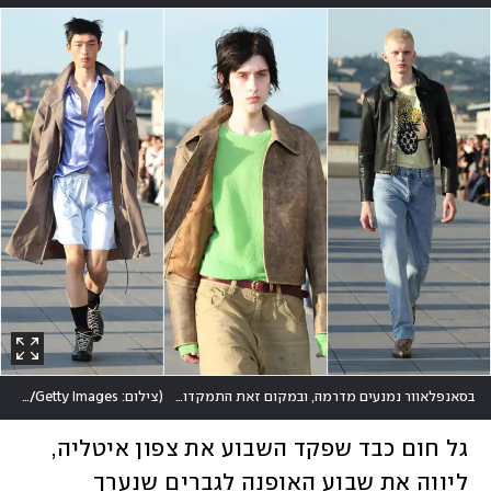
בסאנפלאוור נמנעים מדרמה, ובמקום זאת התמקדו בהצעות לבוש רלוונטיות לגבר שלא מפחד מגווני פסטל
(
צילום: Stefania M. D'Alessandro/Getty Images
גל חום כבד שפקד השבוע את צפון איטליה, 
ליווה את שבוע האופנה לגברים שנערך 