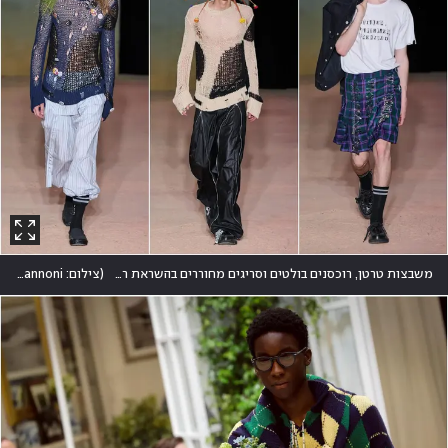
משבצות טרטן, רוכסנים בולטים וסריגים מחוררים בהשראת ריי קוואקובו "סימנו" את הפאנק של נינומיה
(
צילום: Giovanni Giannoni