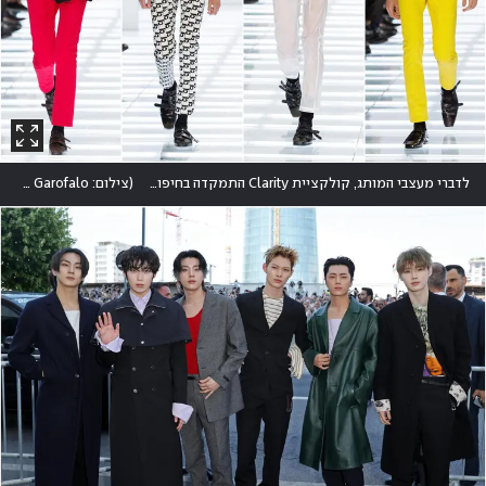
לדברי מעצבי המותג, קולקציית Clarity התמקדה בחיפוש אחר פשטות בעולם רווי גירויים. לנו זה הרגיש דווקא הפוך
(
צילום: Reuters/Alessandro Garofalo