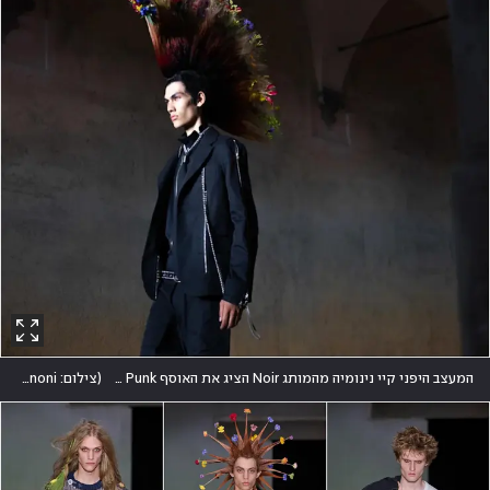
המעצב היפני קיי נינומיה מהמותג Noir הציג את האוסף Our Punk, שהעניק תרגום רומנטי ורך לתת-התרבות משנות ה-70
(
צילום: Giovanni Giannoni