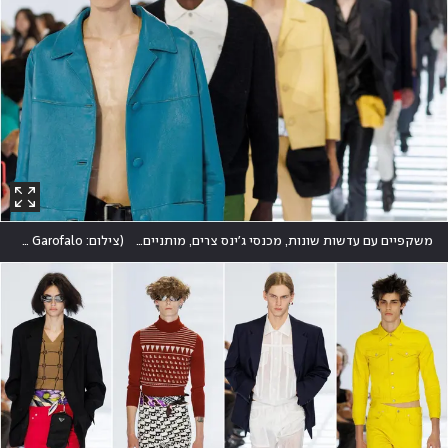
משקפיים עם עדשות שונות, מכנסי ג'ינס צרים, מותניים מודגשים וצבעוניות משגעת בלטו על המסלול של פראדה
(
צילום: Reuters/Alessandro Garofalo