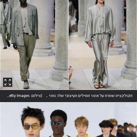
הקולקציה שמרה על אוצר המילים העיצובי שלו: גווני אבן, חליפות רכות, השראה ים-תיכונית ואלגנטיות ללא מאמץ
(
צילום: Vittorio Zunino Celotto/Getty Images