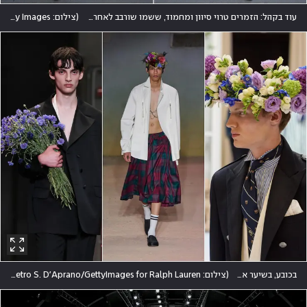
עוד בקהל: הזמרים טרוי סיוון ומחמוד, ששמו שורבב לאחרונה לסקנדל התקיפה המינית שבו מעורב המעצב ריקרדו טישי
(
צילום: Victor Boyko/Getty Images
בכובע, בשיער או כזר: הפרחים כיכבו
(
צילום: Giovanni Giannoni,Stefania M. D'Alessandro/GettyImages,Pietro S. D'Aprano/GettyImages for Ralph Lauren