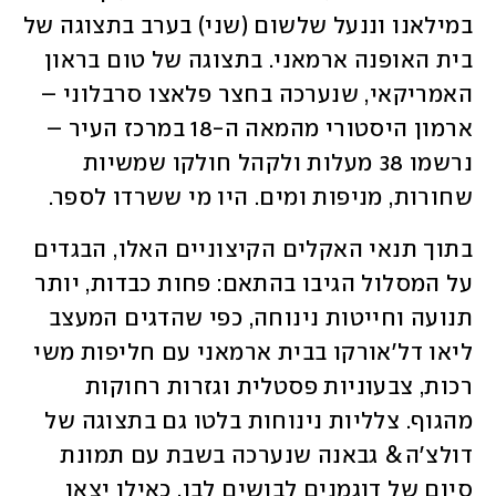
במילאנו וננעל שלשום (שני) בערב בתצוגה של 
בית האופנה ארמאני. בתצוגה של טום בראון 
האמריקאי, שנערכה בחצר פלאצו סרבלוני – 
ארמון היסטורי מהמאה ה-18 במרכז העיר – 
נרשמו 38 מעלות ולקהל חולקו שמשיות 
שחורות, מניפות ומים. היו מי ששרדו לספר.  
בתוך תנאי האקלים הקיצוניים האלו, הבגדים 
על המסלול הגיבו בהתאם: פחות כבדות, יותר 
תנועה וחייטות נינוחה, כפי שהדגים המעצב 
ליאו דל'אורקו בבית ארמאני עם חליפות משי 
רכות, צבעוניות פסטלית וגזרות רחוקות 
מהגוף. צלליות נינוחות בלטו גם בתצוגה של 
דולצ'ה& גבאנה שנערכה בשבת עם תמונת 
סיום של דוגמנים לבושים לבן, כאילו יצאו 