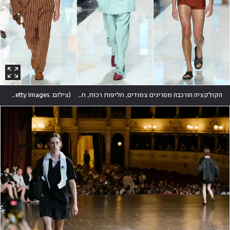
הקולקציה הורכבה מסריגים צמודים, חליפות רכות, חולצות פתוחות ומכנסי פסים בצבעוניות שרפררה לשנות ה-70
(
צילום: Vittorio Zunino Celotto/Getty Images