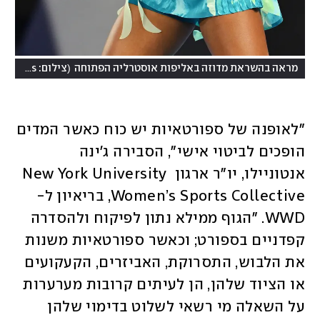
(
מראה בהשראת מדוזה באליפות אוסטרליה הפתוחה
צילום: Quinn Rooney/Getty Images
"לאופנה של ספורטאיות יש כוח כאשר המדים 
הופכים לביטוי אישי", הסבירה ג'ינה 
אנטוניילו, יו"ר ארגון New York University 
Women’s Sports Collective, בריאיון ל-
WWD. "הגוף ממילא נתון לפיקוח ולהסדרה 
קפדניים בספורט; וכאשר ספורטאיות משנות 
את הלבוש, התסרוקת, האביזרים, הקעקועים 
או הציוד שלהן, הן לעיתים קרובות מערערות 
על השאלה מי רשאי לשלוט בדימוי שלהן 