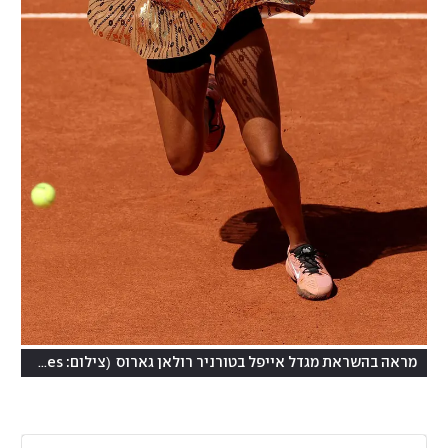
(
מראה בהשראת מגדל אייפל בטורניר רולאן גארוס
צילום: Dan Istitene/Getty Images