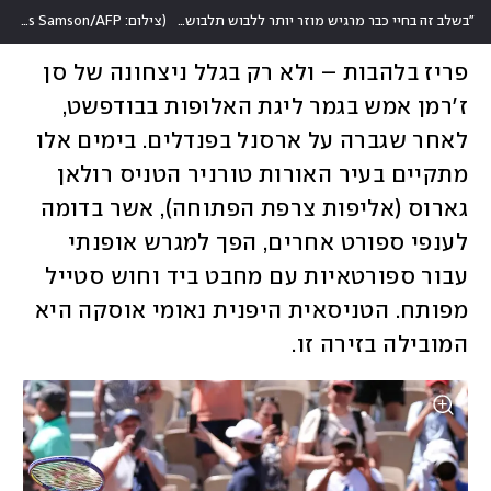
"בשלב זה בחיי כבר מרגיש מוזר יותר ללבוש תלבושת טניס רגילה"
(
צילום: Thomas Samson/AFP
פריז בלהבות – ולא רק בגלל ניצחונה של סן 
ז'רמן אמש בגמר ליגת האלופות בבודפשט, 
לאחר שגברה על ארסנל בפנדלים. בימים אלו 
מתקיים בעיר האורות טורניר הטניס רולאן 
גארוס (אליפות צרפת הפתוחה), אשר בדומה 
לענפי ספורט אחרים, הפך למגרש אופנתי 
עבור ספורטאיות עם מחבט ביד וחוש סטייל 
מפותח. הטניסאית היפנית נאומי אוסקה היא 
המובילה בזירה זו. 