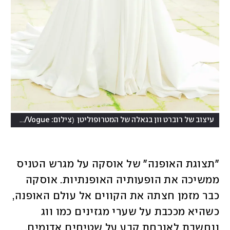
(
עיצוב של רוברט וון בגאלה של המטרופוליטן
צילום: Dimitrios Kambouris/Getty Images for The Met Museum/Vogue
"תצוגת האופנה" של אוסקה על מגרש הטניס 
ממשיכה את הופעותיה האופנתיות. אוסקה 
כבר מזמן חצתה את הקווים אל עולם האופנה, 
כשהיא מככבת על שערי מגזינים כמו ווג 
ונחשבת לאורחת קבע על שטיחים אדומים. 