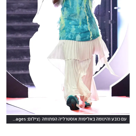
(
עם כובע והינומה באליפות אוסטרליה הפתוחה
צילום: Quinn Rooney/Getty Images