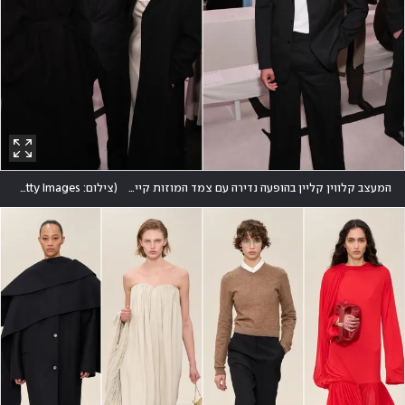
המעצב קלווין קליין בהופעה נדירה עם צמד המוזות קייט מוס וכריסטי טרלינגטון. בין המוזמנים גם באד באני
(
צילום: Jamie McCarthy/Getty Images