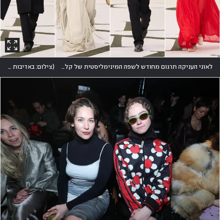
לאוני העניקה תרגום מחודש לשפה המינימליסטית של קליין משנות ה-90, עם שמלות ערב ובגדי יום נחשקים
(
צילום: באדיבות קלווין קליין CK