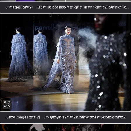
בין האורחים של קוואן היו המוזיקאים קאשה וסם סמית'; וגם עוקצת המיליונים "אנה דלבי" (סורוקין) שהפכה לסלבריטאית
(
צילום: Theo Wargo/Getty Images
שמלות מתוכשטות ומקושטות נוצות לצד תעתועי מראות על המסלול של המעצבת פמלה רולנד
(
צילום: John Lamparski/Getty Images