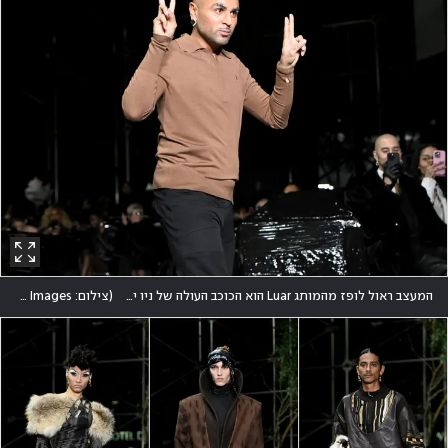
המעצב ראול לופז מהמותג Luar הוא הכוכב העולה של ניו יורק וצובר מדי עונה פופולריות בקרב מפורסמות ונשות אופנה
(
צילום: Noam Galai/Getty Images