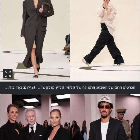
הכרטיס החם של השבוע: התצוגה של קלווין קליין קולקשן בניצוחה של ורוניקה לאוני. על המסלול: קנדל ג'נר
(
צילום: באדיבות קלווין קליין CK