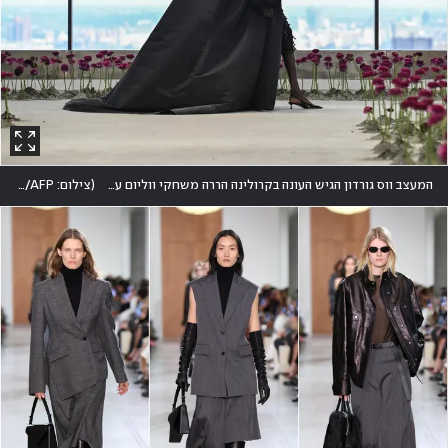
המעצב ווס גורדון הגיש העונה בקרולינה הררה משחקי ווליום עם שמלות ערב וגלימות בעלות נפח מפואר. למי שרוצה לעשות כניסה
(
צילום: ANGELA WEISS/AFP