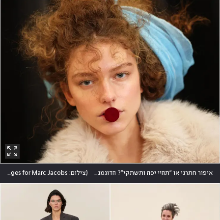
איפור חתרני או "תהיי יפה ותשתקי"? הדוגמניות אצל ג'ייקובס הופיעו עם מוצץ אדום במרכז הפה
(
צילום: Dimitrios Kambouris/Getty Images for Marc Jacobs