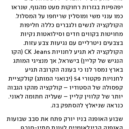
יפהפיות בגזרות רחוקות מעט מהגוף, שנראו 
כמו ענני משי ומוסלין שריחפו על המסלול. 
הקולקציה לנשים ולגברים כללה חליפות 
מחויטות בקווים חדים וסילואטות נקיות 
בצבעים ניטרליים עם נגיעות צבע עזות. 
הקולקציה לא תגיע לחנויות CK Jeans (הקו 
הנגיש של קליין) בישראל, אך מנציגי המותג 
בארץ נמסר לנו כי בעונה הקרובה תגיע 
לחנויות פקטורי 54 (יבואני המותג) קולקציית 
קפסולה של הסטודיו – קולקציה מהקו הגבוה 
יותר של קלווין קליין – שעליה חתומה לאוני. 
כנראה שניאלץ להסתפק בה. 
שבוע האופנה בניו יורק פתח את סבב שבועות 
האופנה הבינלאומיים לעונת סתיו-חורף 