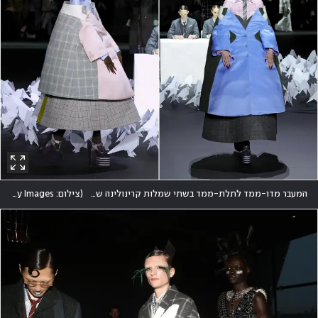
המעבר מדו-ממד לתלת-ממד בשתי שמלות קרינולינה של המעצב תום בראון, הוליד משחקי שכבות ותעתועים ויזואליים
(
צילום: Arturo Holmes/Getty Images