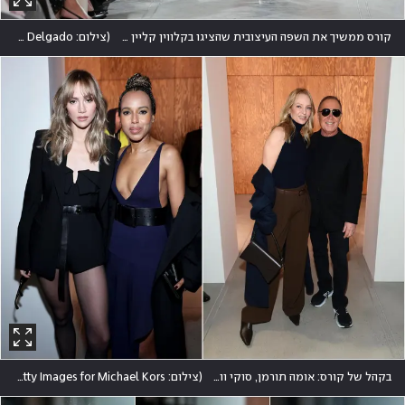
קורס ממשיך את השפה העיצובית שהציגו בקלווין קליין בפרשנויות למינימליזם עם צלליות חזקות ופריטים על-זמניים
(
צילום: REUTERS/David Dee Delgado
בקהל של קורס: אומה תורמן, סוקי ווטרהאוס וקרי וושינגטון. נעדרה: בלייק לייבלי
(
צילום: Dimitrios Kambouris, Jamie McCarthy/Getty Images for Michael Kors