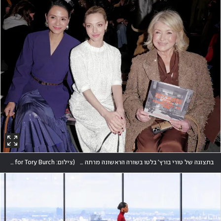
בתצוגה של טורי בורץ' בלטו בשורה הראשונה מרתה סטיוארט, אמנדה סייפריד והשחקנית המלזית סינג'ה לי
(
צילום: Craig Barritt/Getty Images for Tory Burch