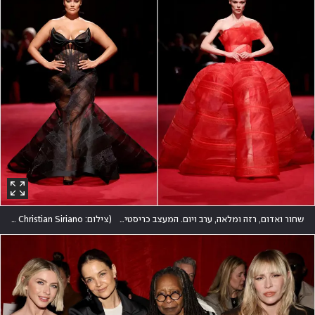
שחור ואדום, רזה ומלאה, ערב ויום. המעצב כריסטיאן סיריאנו עם קולקציה עשירה בדגמים ומבני גוף
(
צילום: JP Yim/Getty Images for Christian Siriano