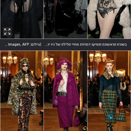
בשורה הראשונה הופיעו דמויות מחיי הלילה של ניו יורק, ביניהם סוזן בארטש, אמנדה לאפור והאני בלנסיאגה
(
צילום: Jamie McCarthy/Getty Images, AFP