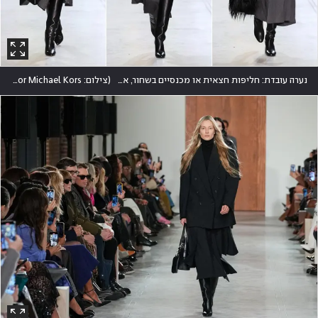
נערה עובדת: חליפות חצאית או מכנסיים בשחור, אפור וקאמל, בלטו על המסלול של מייקל קורס
(
צילום: JP Yim/Getty Images for Michael Kors