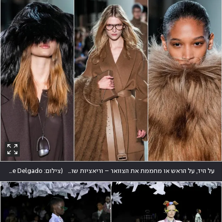
על היד, על הראש או מחממת את הצוואר – וריאציות שונות להופעתה של הפרווה (מלאכותית, כמובן) אצל קורס
(
צילום: REUTERS/David Dee Delgado