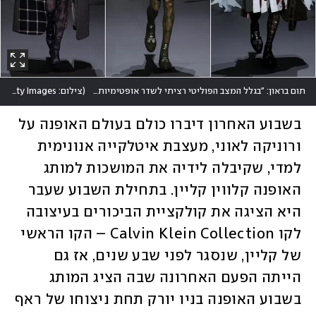
תום בראון: "בגלל המצב הפוליטי רציתי לשדר אופטימיות, חירות ולהיות יצירתי ואקספרסיבי מבלי להקשיב לאחרים"
(
צילום: Arturo Holmes/Getty Images
בשבוע האחרון דיברו כולם בעולם האופנה על 
ורוניקה לאוני, מעצבת איטלקייה אנונימית 
למדי, שקיבלה לידיה את המושכות למותג 
האופנה קלווין קליין. בתחילת השבוע שעבר 
היא הציגה את קולקציית הביכורים בעיצובה 
לקו Calvin Klein Collection – הקו הראשי 
של קליין, שנסגר לפני שבע שנים, אז גם 
הייתה הפעם האחרונה שבה הציג המותג 
בשבוע האופנה בניו יורק תחת ניצוחו של ראף 