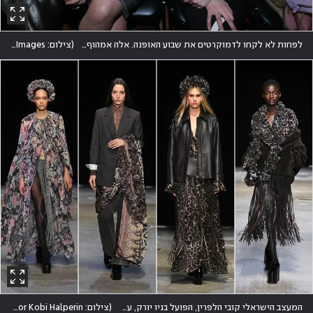
לפחות לא לקחו לדמוקרטים את שבוע האופנה. אלה אמהוף, בתה החורגת של קמלה האריס, בתצוגה של טיילר מגיווארי
(
צילום: Rob Kim/Getty Images
המעצב הישראלי קובי הלפרין, הפועל בניו יורק, עם קולקציה אלגנטית ונינוחה, עשירה בהדפסים וטקסטורות
(
צילום: Bryan Bedder/Getty Images for Kobi Halperin