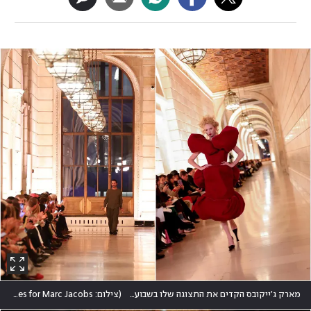
מארק ג'ייקובס הקדים את התצוגה שלו בשבוע, כיאה למעמדו, עם אוסף שמלות פיסוליות בעלות נפח
(
צילום: Dimitrios Kambouris/Getty Images for Marc Jacobs