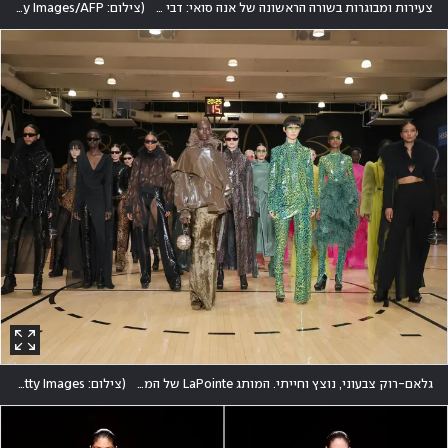
צעירות ומבוגרות בשורה הראשונה של אנה סואי: דבי הארי, פלורה קרין, רומי מארס וסופיה קופולה
(
צילום: Dominik Bindl/Getty Images/AFP
גלאם-רוק צבעוני, נוצץ וחייתי. המותג LaPointe של המעצבת סאלי לפוינט במחווה לשנות ה-70 הזוהרות
(
צילום: Dia Dipasupil/Getty Images