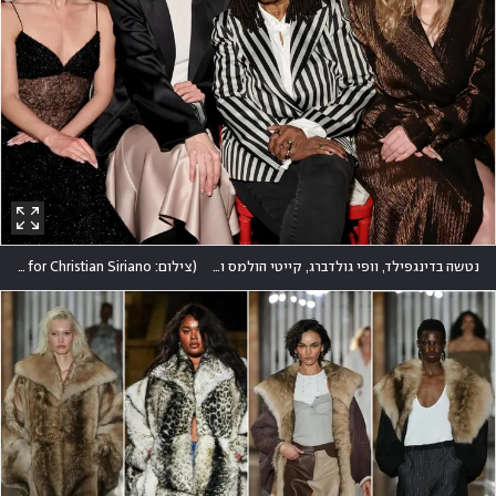
נטשה בדינגפילד, וופי גולדברג, קייטי הולמס וג'וליאן האף בילו יחד בתצוגה של כריסטיאן סיריאנו
(
צילום: Jamie McCarthy/Getty Images for Christian Siriano