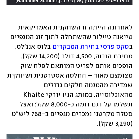
)
(
בראד פיט על שער מגזין GQ
צילום: Nathaniel Goldberg
לאחרונה הייתה זו השחקנית האמריקאית 
טייאנה טיילור שהשתחלה לתוך זוג המגפיים 
ב
טקס פרסי בחירת המבקרים
 בלוס אנג'לס. 
מחירם הגבוה, 4,500 דולר (14,200 שקל), 
הופכים אותם לפריט המותאם לפלח שוק 
מצומצם מאוד – החלטה אסטרטגית ושיווקית 
שמדירה מהמגמה חלקים גדולים 
מהאוכלוסייה. במותג הניו יורקי Khaite 
תשלמו על דגם דומה כ-8,000 שקל; ואצל 
סטלה מקרטני נמכרים מגפיים ב-768 ליש"ט 
(3,290 שקל). 