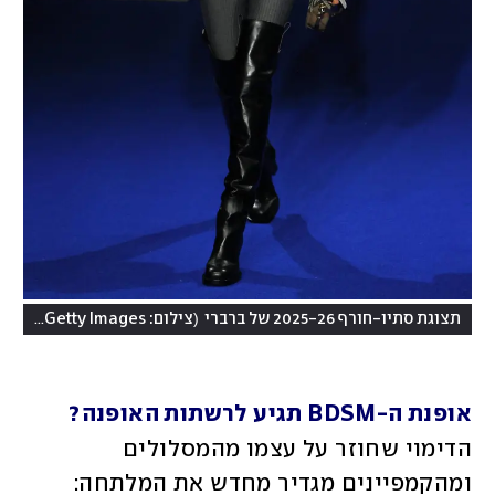
(
תצוגת סתיו-חורף 2025-26 של ברברי
צילום: John Phillips/Getty Images
אופנת ה-BDSM תגיע לרשתות האופנה?
הדימוי שחוזר על עצמו מהמסלולים 
ומהקמפיינים מגדיר מחדש את המלתחה: 