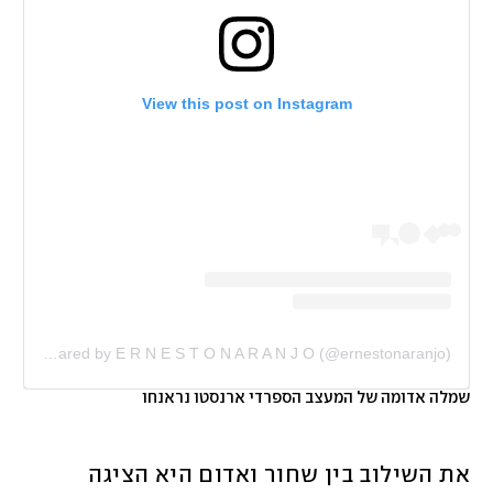
View this post on Instagram
A post shared by E R N E S T O N A R A N J O (@ernestonaranjo)
שמלה אדומה של המעצב הספרדי ארנסטו נראנחו
את השילוב בין שחור ואדום היא הציגה 