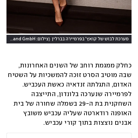
(
מערכת לבוש של קואץ' בפרמיירה בברלין
צילום: Sebastian Reuter/Getty Images for Sony Pictures Entertainment Deutschland GmbH
כחלק ממגמת רוחב של השנים האחרונות, 
שבה מוטיב הסרט זוכה להמשכיות על השטיח 
האדום, התגלתה זנדאיה כאשת העכביש. 
לפרמיירה שנערכה בלונדון, התייצבה 
השחקנית בת ה-29 בשמלה שחורה של בית 
האופנה רודארטה שעליה עכביש משובץ 
אבנים נוצצות בתוך קורי עכביש.