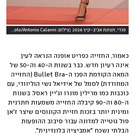
)
(
פנדי, תצוגת אביב-קיץ 2026
צילום: AP Photo/Antonio Calanni
כאמור, החזייה כפריט אופנה הנראה לעין 
אינה רעיון חדש. כבר בשנות ה-40 וה-50 של 
המאה הקודמת הפכו ה-Bullet Bra (החזייה 
המחודדת) לסמל של אידיאל נשי הוליוודי, עם 
כוכבות כמו מרילין מונרו וג'יין ראסל. בשנות 
ה-80 וה-90 קיבלה החזייה משמעות חתרנית 
ומינית יותר בזכות חזיית הקונוסים שיצר ז'אן 
פול גוטייה למדונה עבור סיבוב ההופעות 
הבלתי נשכח "אמביציה בלונדינית". 