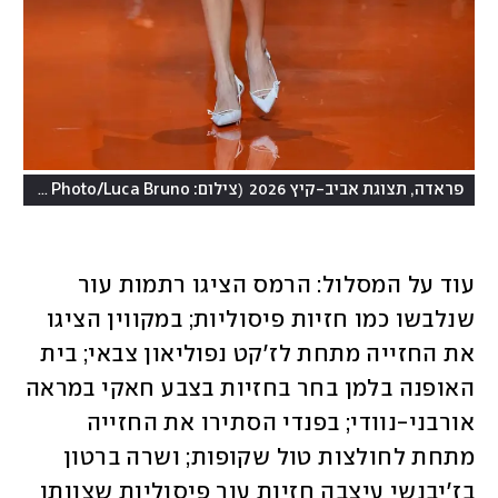
)
(
פראדה, תצוגת אביב-קיץ 2026
צילום: AP Photo/Luca Bruno
עוד על המסלול: הרמס הציגו רתמות עור 
שנלבשו כמו חזיות פיסוליות; במקווין הציגו 
את החזייה מתחת לז'קט נפוליאון צבאי; בית 
האופנה בלמן בחר בחזיות בצבע חאקי במראה 
אורבני-נוודי; בפנדי הסתירו את החזייה 
מתחת לחולצות טול שקופות; ושרה ברטון 
בז'יבנשי עיצבה חזיות עור פיסוליות שצוותו 