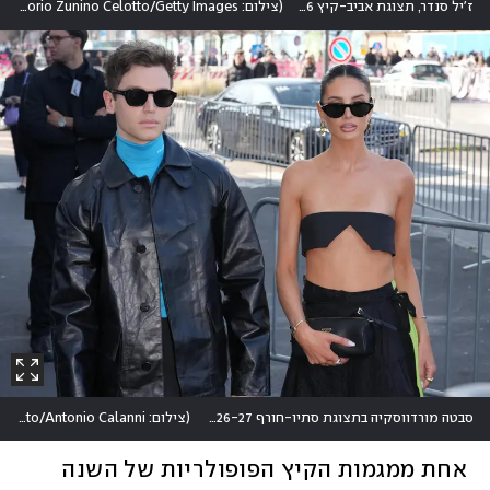
ז'יל סנדר, תצוגת אביב-קיץ 2026
(
צילום: Vittorio Zunino Celotto/Getty Images
)
סבטה מורדווסקיה בתצוגת סתיו-חורף 2026-27 של פראדה
(
צילום: AP Photo/Antonio Calanni
אחת ממגמות הקיץ הפופולריות של השנה 