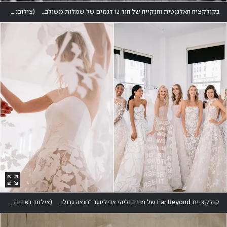
בקולקציה האלגנטית והנקייה של הוד 12 דגמים של שמלות משולבות מחוכים ושש הינומות בשילוב פנינים רקומות ותחרות צרפתיות
(
צילום: אלון ראובני
קולקציית Far Beyond של מירה וליהי צבילינגר "חוצה גבולות, נוגעת בנשגב ולוכדת את השאיפות היקרות של החיים"
(
צילום: באדיבות מירה צבילינגר