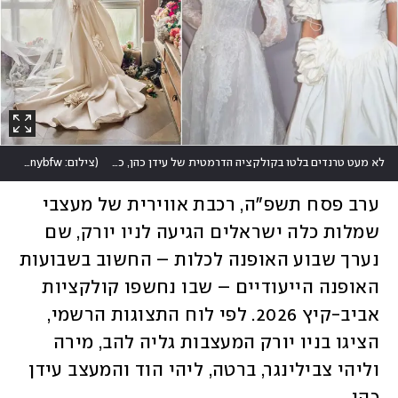
לא מעט טרנדים בלטו בקולקציה הדרמטית של עידן כהן, כמו סגנון הבאסק, תחרות מושקעות וקאפים משוננים בחזיות
(
צילום: Ruven Afandor, @nybfw
ערב פסח תשפ"ה, רכבת אווירית של מעצבי 
שמלות כלה ישראלים הגיעה לניו יורק, שם 
נערך שבוע האופנה לכלות – החשוב בשבועות 
האופנה הייעודיים – שבו נחשפו קולקציות 
אביב-קיץ 2026. לפי לוח התצוגות הרשמי, 
הציגו בניו יורק המעצבות גליה להב, מירה 
וליהי צבילינגר, ברטה, ליהי הוד והמעצב עידן 