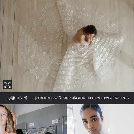
שמלה שהיא שיר. מילות הפואמה Desiderata של מקס ארמן מ-1927 במחווה לדיוויד גומז פרלברג, חבר קרוב של צבילינגר
(
צילום: @mark4wedding