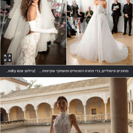
מחוכים פיסוליים, בדי תחרה רומנטיים ומשחקי שקיפות יצרו צלליות חזקות בקולקציית הכלות של ברטה
(
צילום: cityluxstudios, andry eze