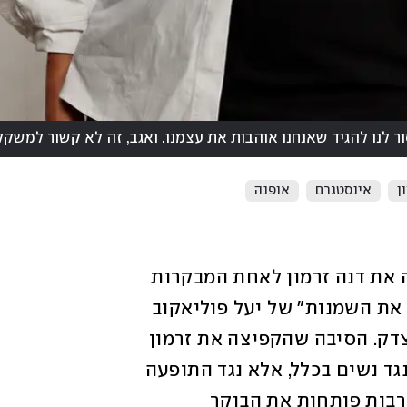
ור לנו להגיד שאנחנו אוהבות את עצמנו. ואגב, זה לא קשור למשקל
ן
אינסטגרם
אופנה
"היי" – מילה אחת עם שלוש אותיות הפכה את דנה זרמון לאחת המבקרות 
הבולטות נגד הסרטון הוויראלי "אני אגמור את השמנות" של יעל פוליאקוב 
מחודש פברואר, שעורר כלפיה כעס רב, ובצדק. הסיבה שהקפיצה את זרמון 
לא הייתה רק האמירה נגד נשים לא רזות ונגד נשים בכלל, אלא נגד התופעה 
שהיא ממובילותיה, שבה משפיעניות רשת רבות פותחות את הבוקר 