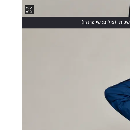
שכית
(
צילום: שי פרנקו
)