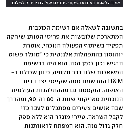
(
אמנדה לאפור באירוע השקת שיתוף הפעולה בניו יורק
צילום: Evan Agostini/Invision/AP
בתשובה לשאלה אם רשימת הכוכבות 
המתארכת שלובשות את פריטי המותג שיחקה 
תפקיד בשיתוף הפעולה הנוכחי, אומרת 
יוהנסון בהתפתלות אלגנטית כי "מוגלר פשוט 
הרגיש נכון לזמן הזה. הוא היה ברשימת 
המשאלות שלנו כבר תקופה, כיוון שכולנו ב-
H&M התרשמנו ממה שקייסי יצר בבית 
האופנה. הוקסמנו גם מההתלהבות העולמית 
הנוכחית מאייקוני שנות ה-80 וה-90, ומהדרך 
שבה אנשים צעירים מסתכלים לעבר כדי 
לקבל השראה. טיירי מוגלר הוא ללא ספק 
חלק גדול מזה. הוא המפתח לראוותנות 