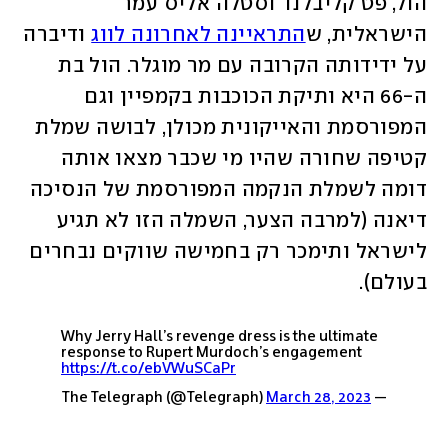
הול, פט קליבלנד וסטלה אליס עמר 
הישראלית, ש
התראיינה לאחרונה לווג
 ודיברה 
על ידידותה הקרובה עם מר מוגלר. הול בת 
ה-66 היא ותיקת הכוכבות בקמפיין וגם 
המפורסמת והאייקונית מכולן, לבושה שמלת 
קטיפה שחורה שהיו מי שכבר מצאו אותה 
דומה לשמלת הנקמה המפורסמת של הנסיכה 
דיאנה (למרבה הצער, השמלה הזו לא תגיע 
לישראל ותימכר רק בחמישה שווקים נבחרים 
בעולם). 
Why Jerry Hall’s revenge dress is the ultimate
response to Rupert Murdoch’s engagement
https://t.co/ebVWuSCaPr
March 28, 2023
— The Telegraph (@Telegraph)