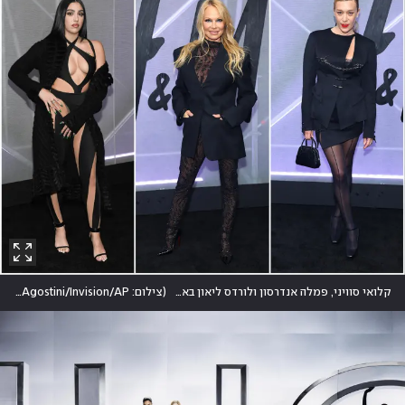
קלואי סוויני, פמלה אנדרסון ולורדס ליאון באירוע השקת שיתוף הפעולה של מוגלר ו-H&M בניו יורק
(
צילום: Arturo Holmes/Getty Images, Evan Agostini/Invision/AP