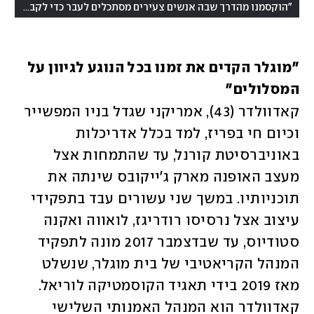
"הוקסמנו מהדרך שבה אנשים צעירים מסתכלים לעבר כדי לקבל השראה"
"מוגלר הקדים את זמנו בכל הנוגע לגיוון על 
המסלולים"
קאדוולדר (43), אמריקני שגדל בניו המפשייר 
וכיום חי בפריז, למד בכלל אדריכלות 
באוניברסיטת קורנל, עד שהתמחות אצל 
מעצב האופנה מארק ג'ייקובס שינתה את 
תוכניותיו. במשך שני עשורים עבד בתפקידי 
עיצוב אצל נרסיסו רודריגז, לואווה ואקנה 
סטודיוס, עד שבדצמבר 2017 מונה לתפקיד 
המנהל הקריאטיבי של בית מוגלר, שנשלט 
מאז 2019 בידי תאגיד הקוסמטיקה לוריאל. 
קאדוולדר הוא המנהל האמנותי השלישי 