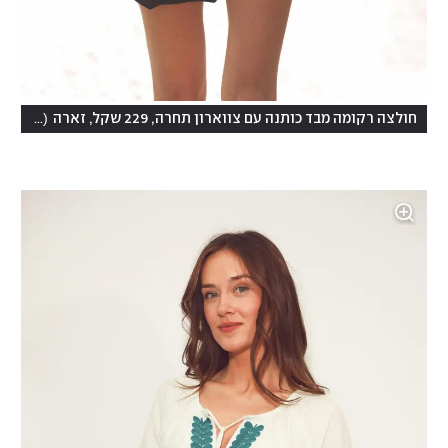
(
חולצה רקומה מבד כותנה עם צווארון תחרה, 229 שקל, זארה
צילום: מתוך ra.com