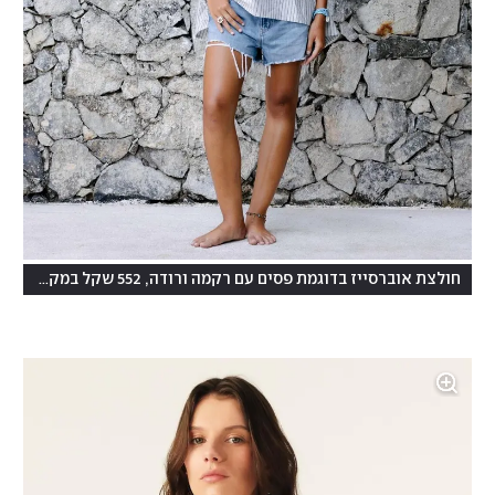
חולצת אוברסייז בדוגמת פסים עם רקמה ורודה, 552 שקל במקום 690 שקל, גלביה