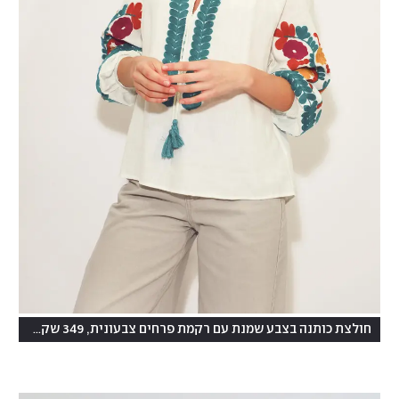
חולצת כותנה בצבע שמנת עם רקמת פרחים צבעונית, 349 שקל, בוטיק נעמי