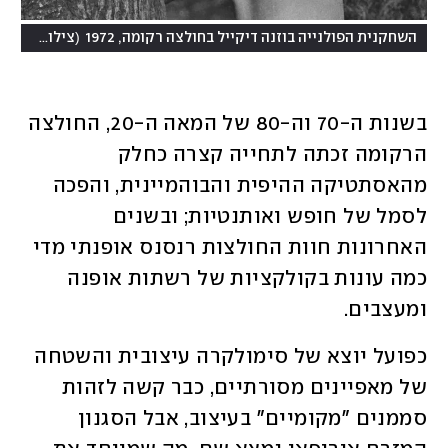
(
השחקנית הפולנייה בוזנה דיקייל בחולצה רקומה, 1972
צילום: Evening Standard/Hulton Archive/Getty Images
בשנות ה-70 וה-80 של המאה ה-20, החולצה 
הרקומה זכתה לתחייה קצרה כחלק 
מהאסתטיקה ההיפית והבוהמיינית, והפכה 
לסמל של חופש ואותנטיות; ובשנים 
האחרונות חוות החולצות רנסנס אופנתי מדי 
כמה עונות בקולקציות של רשתות אופנה 
ומעצבים. 
כפועל יוצא של סימולקרה עיצובית והשטחה 
של מאפיינים מסורתיים, כבר קשה לזהות 
סממנים "מקומיים" בעיצוב, אבל הסגנון 