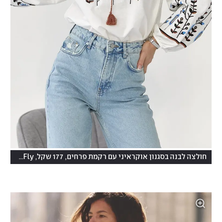
חולצה לבנה בסגנון אוקראיני עם רקמת פרחים, 177 שקל, MomsCanFly באטסי