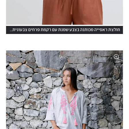
חולצת ראפייה מכותנה בצבע שמנת עם רקמת פרחים צבעונית, 493 שקל, נקסט