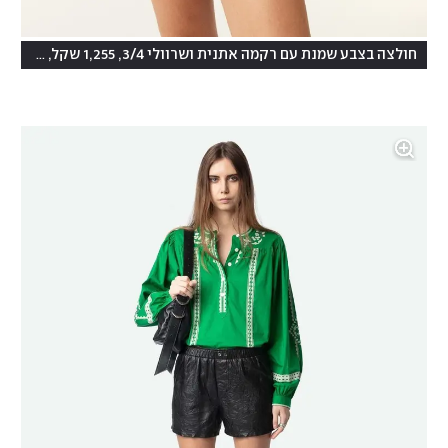
חולצה בצבע שמנת עם רקמה אתנית ושרוולי 3/4, 1,255 שקל, ba&sh בבוטיק 77