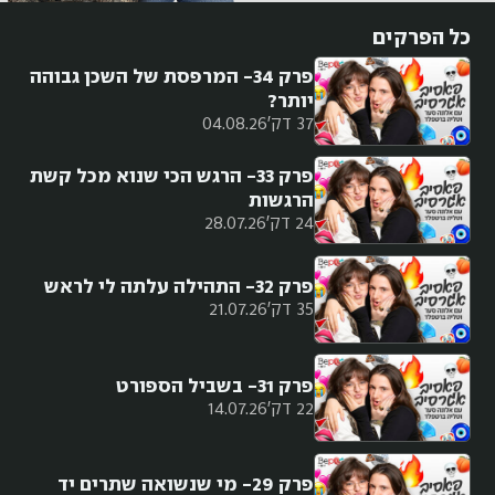
כל הפרקים
פרק 34- המרפסת של השכן גבוהה
יותר?
37 דק'
04.08.26
פרק 33- הרגש הכי שנוא מכל קשת
הרגשות
24 דק'
28.07.26
פרק 32- התהילה עלתה לי לראש
35 דק'
21.07.26
פרק 31- בשביל הספורט
22 דק'
14.07.26
פרק 29- מי שנשואה שתרים יד