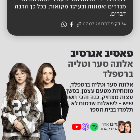
מגדרים ואמונות ובעיקר מקנאות. בכל כך הרבה
דברים.
34 דק'
פורסם
07.07.26
פאסיב אגרסיב
אלונה סער וטליה
ברטפלד
אלונה סער וטליה ברטפלד,
מומחיות מטעם עצמן, בסשן
עצות מצחיק, כנה והכי חשוף
שיש - לשאלות שבטוח לא
תלמדו בבית הספר
עקבו אחר
הפודקאסט