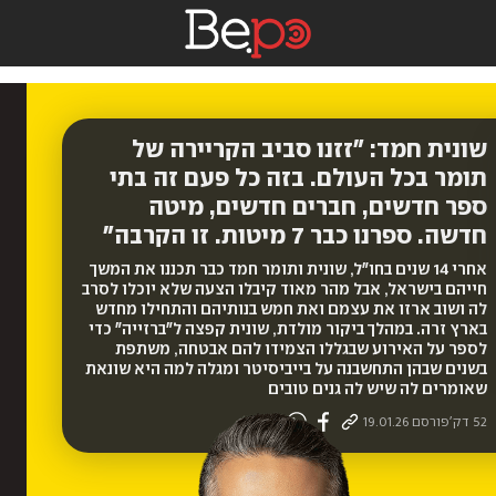
שונית חמד: "זזנו סביב הקריירה של
תומר בכל העולם. בזה כל פעם זה בתי
ספר חדשים, חברים חדשים, מיטה
חדשה. ספרנו כבר 7 מיטות. זו הקרבה"
אחרי 14 שנים בחו"ל, שונית ותומר חמד כבר תכננו את המשך
חייהם בישראל, אבל מהר מאוד קיבלו הצעה שלא יוכלו לסרב
לה ושוב ארזו את עצמם ואת חמש בנותיהם והתחילו מחדש
בארץ זרה. במהלך ביקור מולדת, שונית קפצה ל"ברזייה" כדי
לספר על האירוע שבגללו הצמידו להם אבטחה, משתפת
בשנים שבהן התחשבנה על בייביסיטר ומגלה למה היא שונאת
שאומרים לה שיש לה גנים טובים
52 דק'
פורסם
19.01.26