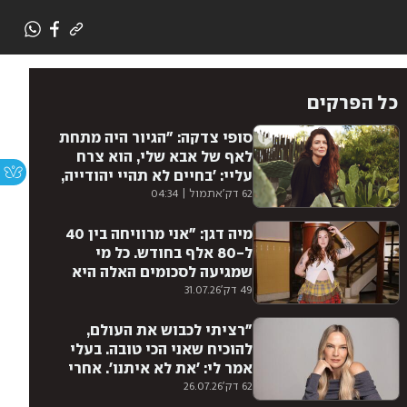
כל הפרקים
סופי צדקה: "הגיור היה מתחת
לאף של אבא שלי, הוא צרח
עליי: 'בחיים לא תהיי יהודייה,
לנצח תישארי השומרונית
62 דק'
אתמול | 04:34
שהתגיירה'. הוא לא סלח לי
עד יומו האחרון"
מיה דגן: "אני מרוויחה בין 40
ל-80 אלף בחודש. כל מי
שמגיעה לסכומים האלה היא
בהכרח מוכשרת
49 דק'
31.07.26
ואינטליגנטית"
"רציתי לכבוש את העולם,
להוכיח שאני הכי טובה. בעלי
אמר לי: 'את לא איתנו'. אחרי
חצי שנה ג'וליה רוברטס באה"
62 דק'
26.07.26