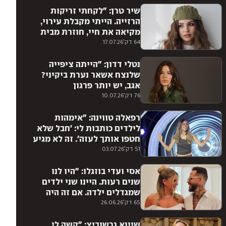
שיר טרן: "לקחתי זריקות
הרזייה. הייתי מקבלת עירוי,
מקיאה את חיי, חוזרת מבית
החולים ולוקחת בבית עוד
64 דק'
17.07.26
זריקה"
נטלי דדון: "הייתה ציפייה
שלנצח אשאר נערת ביקיני?
אגב, יש יותר פרגון
כשמתפשטים אחרי גיל 40"
76 דק'
10.07.26
רפאלה טווינה: "אימהות
לילדים כותבות לי: 'חבל שלא
חטפו אותך לעזה'. זה לא מגיע
לי. אני לא מאחלת לגל לעבור
51 דק'
03.07.26
את זה"
אסי ועדי בוזגלו: "היו לנו
שנים רעות. היינו שני ילדים
שמגדלים ילדה. אם זה היה
כמו היום, אנחנו גרושים מזמן.
65 דק'
26.06.26
נפרדנו פעמיים, אבל לא
ויתרנו"
שיינא גרשוביץ: "קשה לי