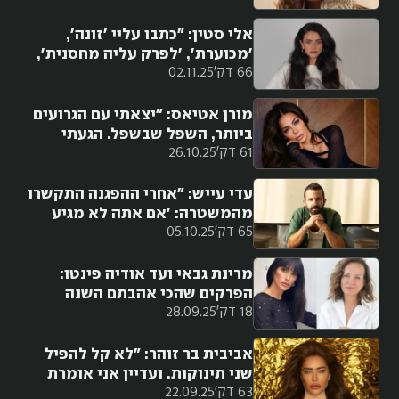
אלי סטין: "כתבו עליי 'זונה',
'מכוערת', 'לפרק עליה מחסנית',
66 דק'
02.11.25
משגרים עליי מלא איומים ברצח"
מורן אטיאס: "יצאתי עם הגרועים
ביותר, השפל שבשפל. הגעתי
61 דק'
26.10.25
למצב ש'העיקר שיהיה אבא'. מזל
שזה לא קרה"
עדי עייש: "אחרי ההפגנה התקשרו
מהמשטרה: 'אם אתה לא מגיע
65 דק'
05.10.25
עכשיו, אנחנו באים עם בולשת
וקוטפים אותך באמצע תל אביב'"
מרינת גבאי ועד אודיה פינטו:
הפרקים שהכי אהבתם השנה
18 דק'
28.09.25
ב״הברזייה״
אביבית בר זוהר: "לא קל להפיל
שני תינוקות. ועדיין אני אומרת
63 דק'
22.09.25
תודה לקדוש ברוך הוא. יודעת