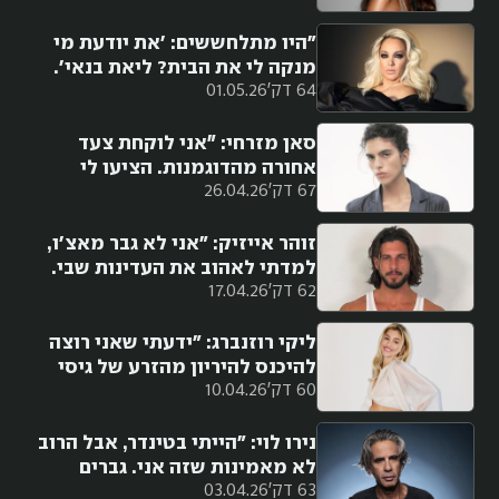
גדולה, לא זכיתי בלוטו"
"היו מתלחששים: 'את יודעת מי
מנקה לי את הבית? ליאת בנאי'.
64 דק'
01.05.26
היה אכפת לי רק מאיך אגדל את
הילדים שלי, גם אם אצטרך לעבוד
7\24"
סאן מזרחי: ״אני לוקחת צעד
אחורה מהדוגמנות. הציעו לי
67 דק'
26.04.26
לאחרונה להצטלם לווג וסירבתי. זה
מרוקן אותי"
זוהר אייזיק: "אני לא גבר מאצ'ו,
למדתי לאהוב את העדינות שבי.
62 דק'
17.04.26
בכיין, פאפי – היה לי ברור שישפטו
אותי"
ליקי רוזנברג: "ידעתי שאני רוצה
להיכנס להיריון מהזרע של גיסי
60 דק'
10.04.26
עמרי ז״ל ולכולם זה היה נראה
מופרך. אני עדיין רוצה ילד ממנו״
נירו לוי: "הייתי בטינדר, אבל הרוב
לא מאמינות שזה אני. גברים
63 דק'
03.04.26
אומרים לי 'אני מוכן לאסוף את