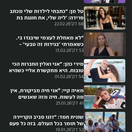
שרוב הנשים חוות לא היה קיים
בחיים שלי"
טל מן: "כתבתי לילדות שלי מכתב
פרידה: 'ליה שלי, את חוגגת בת
68 דק'
22.02.26
מצווה והלוואי שהייתי כאן, אבל
אני לא"
"לא מאחלת לעצמי שיבגדו בי.
כשאמרתי 'בגידות זה טבעי' -
53 דק'
15.02.26
התכוונתי לחד פעמי. אם זה רומן -
אני מעיפה"
מירי כהן: "אני ואלין החברות הכי
טובות. היא מתקשרת אליי כשהיא
54 דק'
01.02.26
מחליפה סיסמה בטלפון שאחליף
גם. יש לנו את אותה סיסמה"
מאיה קיי: ״אני חיה מביקורת, אין
מה לעשות. חיה מזה שאנשים
41 דק'
25.01.26
מדברים - אז שידברו. אני עדיין
אעבור ואהיה כאן״
שונית חמד: "זזנו סביב הקריירה
של תומר בכל העולם. בזה כל פעם
52 דק'
19.01.26
זה בתי ספר חדשים, חברים חדשים,