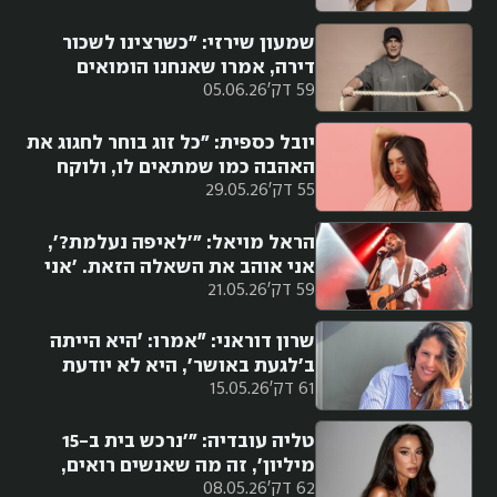
הייתי בחרדה, אבל זה עבר מהר״
שמעון שירזי: "כשרצינו לשכור
דירה, אמרו שאנחנו הומואים
59 דק'
05.06.26
ושאנחנו מפריעים. היו אומרים
עלינו 'הם נגועים באיידס"'
יובל כספית: "כל זוג בוחר לחגוג את
האהבה כמו שמתאים לו, ולוקח
55 דק'
29.05.26
מאלוהים ומהאמונה את מה שהוא
רוצה לקיים"
הראל מויאל: "'לאיפה נעלמת?',
אני אוהב את השאלה הזאת. 'אני
59 דק'
21.05.26
כאן', פעם הייתי מתנצל בקטע
הזה. לא נעלמתי, אני עושה
מוזיקה"
שרון דוראני: ״אמרו: ׳היא הייתה
ב'לגעת באושר', היא לא יודעת
61 דק'
15.05.26
לשחק'. זה קצת ביאס אותי, אבל
עשיתי דברים אחרים"
טליה עובדיה: "'נרכש בית ב-15
מיליון', זה מה שאנשים רואים,
62 דק'
08.05.26
אבל זה מגיע עם מחויבות מאוד