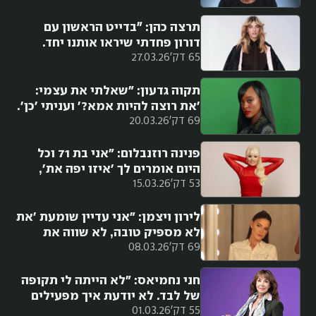
הפירורים שלך'"
תרצה כהן: ״בדייט הראשון עם
דורון פחדתי שיראו אותנו יחד.
65 דק'
27.03.26
שמתי כובע, כיסיתי את עצמי,
עצרו אותי ואמרו לי שלום, 'אפשר
תמונה?'"
תקוה גדעון: "שאלתי את עצמי:
'את רוצה להיות אמא?' ועניתי 'כן'.
69 דק'
20.03.26
הקפאת ביציות הייתה החלטה
קשה"
פנינה רוזנבלום: "אני בת 71 וכל
היום אומרים לך 'איזו יפה את',
53 דק'
15.03.26
'איזה גוף יש לך', 'איזה מותניים
יש לך'"
לירון ויצמן: "אני עדיין שומעת 'את
לא מספיק טובה, לא שווה את
69 דק'
08.03.26
הכסף הזה'. אבל אני אומרת
לעצמי: פשוט תמשיכי"
חני נחמיאס: "לא הייתה לי תקופה
של לבד. לא יודעת איך מפעילים
55 דק'
01.03.26
אפליקציות הכרויות. החלק הזה