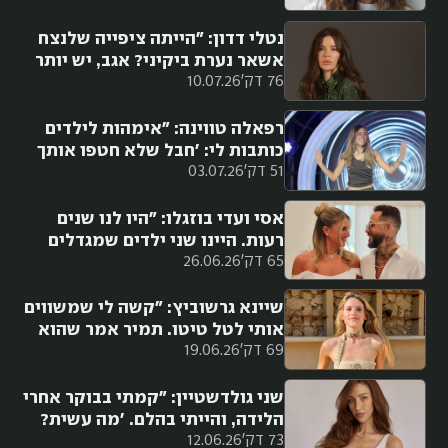
בבית עוד זריקה"
נטלי דדון: "הייתה ציפייה שלנצח
אשאר נערת ביקיני? אגב, יש יותר
76 דק'
10.07.26
פרגון כשמתפשטים אחרי גיל 40"
רפאלה טווינה: "אימהות לילדים
כותבות לי: 'חבל שלא חטפו אותך
51 דק'
03.07.26
לעזה'. זה לא מגיע לי. אני לא
מאחלת לגל לעבור את זה"
אסי ועדי בוזגלו: "היו לנו שנים
רעות. היינו שני ילדים שמגדלים
65 דק'
26.06.26
ילדה. אם זה היה כמו היום, אנחנו
גרושים מזמן. נפרדנו פעמיים, אבל
לא ויתרנו"
שיינא גרשוביץ: "קשה לי שמשווים
אותי לטל טיטו. תמיר אמר שהוא
69 דק'
19.06.26
הולך להתאהב ב'אח הגדול', לא
מאחלת את זה לאף אקסית"
שני גולדשטיין: "קמתי בבוקר אחרי
הלידה, והייתי בהלם. 'מה עשית?
73 דק'
12.06.26
מטומטמת. אי אפשר להתחרט'.