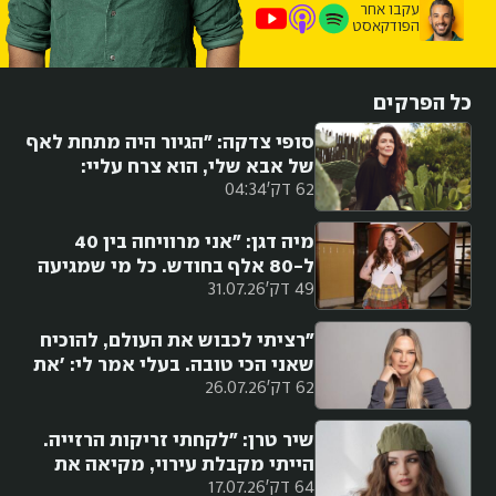
עקבו אחר
הפודקאסט
כל הפרקים
סופי צדקה: "הגיור היה מתחת לאף
של אבא שלי, הוא צרח עליי:
62 דק'
04:34
'בחיים לא תהיי יהודייה, לנצח
תישארי השומרונית שהתגיירה'.
הוא לא סלח לי עד יומו האחרון"
מיה דגן: "אני מרוויחה בין 40
ל-80 אלף בחודש. כל מי שמגיעה
49 דק'
31.07.26
לסכומים האלה היא בהכרח
מוכשרת ואינטליגנטית"
"רציתי לכבוש את העולם, להוכיח
שאני הכי טובה. בעלי אמר לי: 'את
62 דק'
26.07.26
לא איתנו'. אחרי חצי שנה ג'וליה
רוברטס באה"
שיר טרן: "לקחתי זריקות הרזייה.
הייתי מקבלת עירוי, מקיאה את
64 דק'
17.07.26
חיי, חוזרת מבית החולים ולוקחת