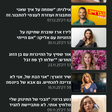
היום, אני מסובבת את הגב״
אילנית: "שמחה על איך שאני
מתבגרת ועוזרת לעצמי להתבגר.זה
62 דק'
07.12.25
לא קל לעמוד שעה ו-45 דקות על
הבמה על עקבים גבוהים"
לירז ארז שוברת שתיקה על
הזוגיות עם אליקו: "אם הייתי
53 דק'
30.11.25
יכולה לחזור אחורה, הייתי לוחצת
בטל"
אור שפיץ על ההיכרות עם בן הזוג
החדש: "'שלחו לך פח זבל
57 דק'
23.11.25
לפודטראק', חשבתי שזו העירייה.
זה היה עמרי"
שיר זוארץ: "אני הבת של, אני לא
צריכה להכחיש. גם אבא של ביונסה
59 דק'
16.11.25
השקיע בה"
נטע ברזני: "הבכי של התינוק שלי
מלחיץ אותי. לא מתביישת להגיד
50 דק'
09.11.25
שאני לא נשארת איתו לבד בבית"