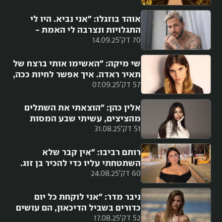
שמחכה לי משהו מדהים"
אוהד בוזגלו: "אני נביא. היו לי
התגלויות ונצרבה לי האמת -
70 דק'
14.09.25
הגאולה כבר התחילה"
שי מיקה: "האשימו אותי ברצח של
תאיר ראדה. איך אפשר לחיות ככה,
57 דק'
07.09.25
מה אני סדרה בנטפליקס? אתם
הצבעתם לי, זכיתי, תגנו עליי"
אלין כהן: "הוצאתי את השתלים
מהציצים, עשיתי שבע המסות
51 דק'
31.08.25
בשפתיים. הרגשתי שאני צריכה
להתנקות מזה"
רותם רביבו: "אין קבר שלא
השתטחתי עליו כדי להכיר בן זוג.
60 דק'
24.08.25
הלכתי לעמוקה, אמרו 'שבעה
סיבובים' עשיתי עשרים סיבובים,
שמרתי שבתות"
ניבר מדר: ⁠"אני לוקחת כל יום
כדורים בשביל הדיכאון, הם עושים
52 דק'
17.08.25
לי טוב. לחרדות אני כבר לא צריכה"