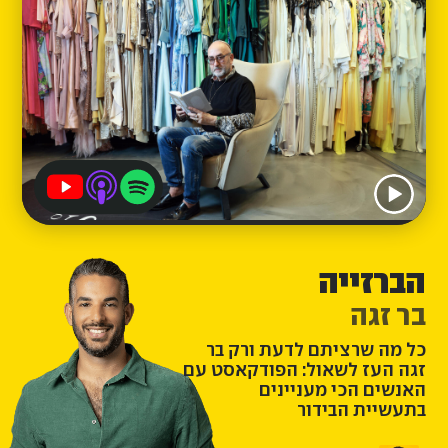
הברזייה
בר זגה
כל מה שרציתם לדעת ורק בר
זגה העז לשאול: הפודקאסט עם
האנשים הכי מעניינים
בתעשיית הבידור