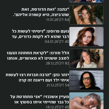
מיטה חדשה. ספרנו כבר 7 מיטות.
זו הקרבה"
"כתבו: ׳זאת הדורסת, זאת
שהרביצה, היא קשורה אליהם'.
64 דק'
11.01.26
נעים מאוד, אני ספיר קשתי ולא
עשיתי שום דבר רע"
נועם פרוסט: ״ניסיתי לעשות כל
דבר שהוא לא לקחת כדורים, עד
40 דק'
04.01.26
שהגעתי לסף החרדה והבנתי שאני
צריכה לעזור לעצמי, ושזאת לא
בושה״
הלל מורנו: "לקראת החתונה הגענו
למצב ששנינו לא מאושרים, אנחנו
82 דק'
28.12.25
רק רבים ומתווכחים, לא קשובים
אחד לשניה"
יזהר כהן: "הרבה חברות רצו לעשות
איתי ילד ועם דיאנה זה קרה
54 דק'
21.12.25
בספונטניות. החתונה שלנו הייתה
בום על קולי"
מעיין אשכנזי: "אני מתחרטת על
כל גבר שהייתי איתו בסטוץ או
49 דק'
14.12.25
בזוגיות. תעמיד לי אותם בשורה