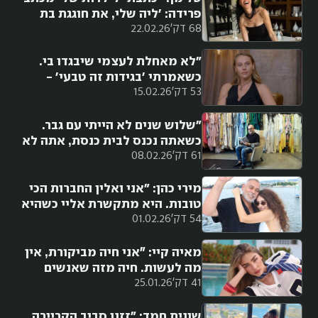
פרידה: 'ליה שלי, את חוגגת בת
68 דק'
22.02.26
מצווה והלוואי שהייתי כאן, אבל
אני לא"
"לא מאחלת לעצמי שיבגדו בי.
כשאמרתי 'בגידות זה טבעי' -
53 דק'
15.02.26
התכוונתי לחד פעמי. אם זה רומן -
אני מעיפה"
"שלוש שנים לא הייתי עם גבר.
כשאתה נכנס לבית כנסת, אתה לא
61 דק'
08.02.26
חושב על זה"
מירי כהן: "אני ואלין החברות הכי
טובות. היא מתקשרת אליי כשהיא
54 דק'
01.02.26
מחליפה סיסמה בטלפון שאחליף
גם. יש לנו את אותה סיסמה"
מאיה קיי: ״אני חיה מביקורת, אין
מה לעשות. חיה מזה שאנשים
41 דק'
25.01.26
מדברים - אז שידברו. אני עדיין
אעבור ואהיה כאן״
שונית חמד: "זזנו סביב הקריירה