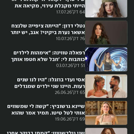
הייתי מקבלת עירוי, מקיאה את
64 דק'
17.07.26
חיי, חוזרת מבית החולים ולוקחת
בבית עוד זריקה"
נטלי דדון: "הייתה ציפייה שלנצח
אשאר נערת ביקיני? אגב, יש יותר
76 דק'
10.07.26
פרגון כשמתפשטים אחרי גיל 40"
רפאלה טווינה: "אימהות לילדים
כותבות לי: 'חבל שלא חטפו אותך
51 דק'
03.07.26
לעזה'. זה לא מגיע לי. אני לא
מאחלת לגל לעבור את זה"
אסי ועדי בוזגלו: "היו לנו שנים
רעות. היינו שני ילדים שמגדלים
65 דק'
26.06.26
ילדה. אם זה היה כמו היום, אנחנו
גרושים מזמן. נפרדנו פעמיים, אבל
לא ויתרנו"
שיינא גרשוביץ: "קשה לי שמשווים
אותי לטל טיטו. תמיר אמר שהוא
69 דק'
19.06.26
הולך להתאהב ב'אח הגדול', לא
מאחלת את זה לאף אקסית"
שני גולדשטיין: "קמתי בבוקר אחרי