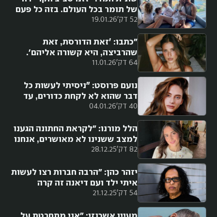
של תומר בכל העולם. בזה כל פעם
52 דק'
19.01.26
זה בתי ספר חדשים, חברים חדשים,
מיטה חדשה. ספרנו כבר 7 מיטות.
זו הקרבה"
"כתבו: ׳זאת הדורסת, זאת
שהרביצה, היא קשורה אליהם'.
64 דק'
11.01.26
נעים מאוד, אני ספיר קשתי ולא
עשיתי שום דבר רע"
נועם פרוסט: ״ניסיתי לעשות כל
דבר שהוא לא לקחת כדורים, עד
40 דק'
04.01.26
שהגעתי לסף החרדה והבנתי שאני
צריכה לעזור לעצמי, ושזאת לא
בושה״
הלל מורנו: "לקראת החתונה הגענו
למצב ששנינו לא מאושרים, אנחנו
82 דק'
28.12.25
רק רבים ומתווכחים, לא קשובים
אחד לשניה"
יזהר כהן: "הרבה חברות רצו לעשות
איתי ילד ועם דיאנה זה קרה
54 דק'
21.12.25
בספונטניות. החתונה שלנו הייתה
בום על קולי"
מעיין אשכנזי: "אני מתחרטת על