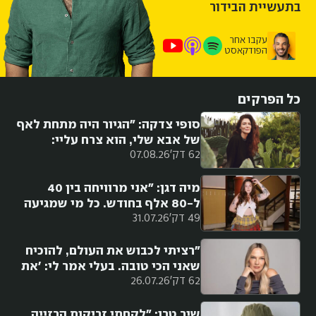
בתעשיית הבידור
עקבו אחר
הפודקאסט
כל הפרקים
סופי צדקה: "הגיור היה מתחת לאף
של אבא שלי, הוא צרח עליי:
62 דק'
07.08.26
'בחיים לא תהיי יהודייה, לנצח
תישארי השומרונית שהתגיירה'.
הוא לא סלח לי עד יומו האחרון"
מיה דגן: "אני מרוויחה בין 40
ל-80 אלף בחודש. כל מי שמגיעה
49 דק'
31.07.26
לסכומים האלה היא בהכרח
מוכשרת ואינטליגנטית"
"רציתי לכבוש את העולם, להוכיח
שאני הכי טובה. בעלי אמר לי: 'את
62 דק'
26.07.26
לא איתנו'. אחרי חצי שנה ג'וליה
רוברטס באה"
שיר טרן: "לקחתי זריקות הרזייה.