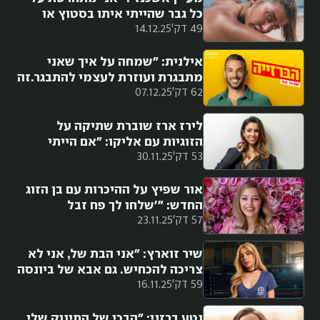
כל גבר שהייתי איתו בסטוץ או
49 דק'
14.12.25
בזוגיות. תעמיד לי אותם בשורה
היום, אני מסובבת את הגב״
אילנית: "שמחה על איך שאני
מתבגרת ועוזרת לעצמי להתבגר.זה
62 דק'
07.12.25
לא קל לעמוד שעה ו-45 דקות על
הבמה על עקבים גבוהים"
לירז ארז שוברת שתיקה על
הזוגיות עם אליקו: "אם הייתי
53 דק'
30.11.25
יכולה לחזור אחורה, הייתי לוחצת
בטל"
אור שפיץ על ההיכרות עם בן הזוג
החדש: "'שלחו לך פח זבל
57 דק'
23.11.25
לפודטראק', חשבתי שזו העירייה.
זה היה עמרי"
שיר זוארץ: "אני הבת של, אני לא
צריכה להכחיש. גם אבא של ביונסה
59 דק'
16.11.25
השקיע בה"
נטע ברזני: "הבכי של התינוק שלי