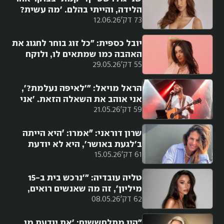
הלידה, והייתי בהלם. 'מה עשית?
73 דק'
12.06.26
מטומטמת. אי אפשר להתחרט'.
הייתי בחרדה, אבל זה עבר מהר״
יובל כספית: "כל זוג בוחר לחגוג את
האהבה כמו שמתאים לו, ולוקח
55 דק'
29.05.26
מאלוהים ומהאמונה את מה שהוא
רוצה לקיים"
הראל מויאל: "'לאיפה נעלמת?',
אני אוהב את השאלה הזאת. 'אני
59 דק'
21.05.26
כאן', פעם הייתי מתנצל בקטע
הזה. לא נעלמתי, אני עושה
מוזיקה"
שרון דוראני: ״אמרו: ׳היא הייתה
ב'לגעת באושר', היא לא יודעת
61 דק'
15.05.26
לשחק'. זה קצת ביאס אותי, אבל
עשיתי דברים אחרים"
טליה עובדיה: "'נרכש בית ב-15
מיליון', זה מה שאנשים רואים,
62 דק'
08.05.26
אבל זה מגיע עם מחויבות מאוד
גדולה, לא זכיתי בלוטו"
"היו מתלחששים: 'את יודעת מי