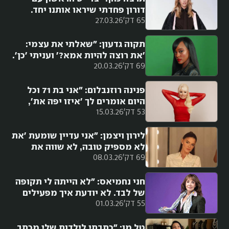
דורון פחדתי שיראו אותנו יחד.
65 דק'
27.03.26
שמתי כובע, כיסיתי את עצמי,
עצרו אותי ואמרו לי שלום, 'אפשר
תמונה?'"
תקוה גדעון: "שאלתי את עצמי:
'את רוצה להיות אמא?' ועניתי 'כן'.
69 דק'
20.03.26
הקפאת ביציות הייתה החלטה
קשה"
פנינה רוזנבלום: "אני בת 71 וכל
היום אומרים לך 'איזו יפה את',
53 דק'
15.03.26
'איזה גוף יש לך', 'איזה מותניים
יש לך'"
לירון ויצמן: "אני עדיין שומעת 'את
לא מספיק טובה, לא שווה את
69 דק'
08.03.26
הכסף הזה'. אבל אני אומרת
לעצמי: פשוט תמשיכי"
חני נחמיאס: "לא הייתה לי תקופה
של לבד. לא יודעת איך מפעילים
55 דק'
01.03.26
אפליקציות הכרויות. החלק הזה
שרוב הנשים חוות לא היה קיים
בחיים שלי"
טל מן: "כתבתי לילדות שלי מכתב