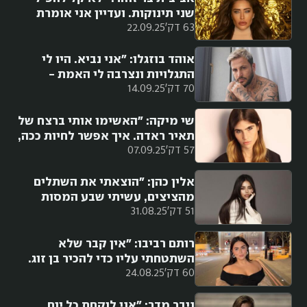
שני תינוקות. ועדיין אני אומרת
63 דק'
22.09.25
תודה לקדוש ברוך הוא. יודעת
שמחכה לי משהו מדהים"
אוהד בוזגלו: "אני נביא. היו לי
התגלויות ונצרבה לי האמת -
70 דק'
14.09.25
הגאולה כבר התחילה"
שי מיקה: "האשימו אותי ברצח של
תאיר ראדה. איך אפשר לחיות ככה,
57 דק'
07.09.25
מה אני סדרה בנטפליקס? אתם
הצבעתם לי, זכיתי, תגנו עליי"
אלין כהן: "הוצאתי את השתלים
מהציצים, עשיתי שבע המסות
51 דק'
31.08.25
בשפתיים. הרגשתי שאני צריכה
להתנקות מזה"
רותם רביבו: "אין קבר שלא
השתטחתי עליו כדי להכיר בן זוג.
60 דק'
24.08.25
הלכתי לעמוקה, אמרו 'שבעה
סיבובים' עשיתי עשרים סיבובים,
שמרתי שבתות"
ניבר מדר: ⁠"אני לוקחת כל יום