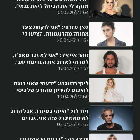
מנקה לי את הבית? ליאת בנאי'.
64 דק'
01.05.26
היה אכפת לי רק מאיך אגדל את
הילדים שלי, גם אם אצטרך לעבוד
7\24"
סאן מזרחי: ״אני לוקחת צעד
אחורה מהדוגמנות. הציעו לי
67 דק'
26.04.26
לאחרונה להצטלם לווג וסירבתי. זה
מרוקן אותי"
זוהר אייזיק: "אני לא גבר מאצ'ו,
למדתי לאהוב את העדינות שבי.
62 דק'
17.04.26
בכיין, פאפי – היה לי ברור שישפטו
אותי"
ליקי רוזנברג: "ידעתי שאני רוצה
להיכנס להיריון מהזרע של גיסי
60 דק'
10.04.26
עמרי ז״ל ולכולם זה היה נראה
מופרך. אני עדיין רוצה ילד ממנו״
נירו לוי: "הייתי בטינדר, אבל הרוב
לא מאמינות שזה אני. גברים
63 דק'
03.04.26
אומרים לי 'אני מוכן לאסוף את
הפירורים שלך'"
תרצה כהן: ״בדייט הראשון עם