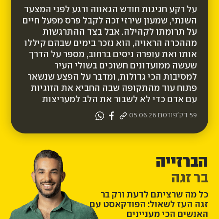
על רקע חגיגות חודש הגאווה ורגע לפני המצעד
השנתי, שמעון שירזי זכה לקבל פרס מפעל חיים
על תרומתו לקהילה. אבל בצד ההתרגשות
מההכרה הראויה, הוא נזכר בימים שבהם קיללו
אותו ואת עופרה ניסים ברחוב, מספר על הדרך
שעשה ממועדונים חשוכים בשולי העיר
למסיבות הכי גדולות, ומדבר על הפצע שנשאר
פתוח עוד מהתקופה שבה החביא את הזוגיות
עם אדם כדי לא לשבור את הלב למעריצות
59 דק'
פורסם
05.06.26
הברזייה
בר זגה
כל מה שרציתם לדעת ורק בר
זגה העז לשאול: הפודקאסט עם
האנשים הכי מעניינים