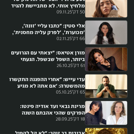
מלחיץ אותי. לא מתביישת להגיד
50 דק'
09.11.25
שאני לא נשארת איתו לבד בבית"
אלי סטין: "כתבו עליי 'זונה',
'מכוערת', 'לפרק עליה מחסנית',
66 דק'
02.11.25
משגרים עליי מלא איומים ברצח"
מורן אטיאס: "יצאתי עם הגרועים
ביותר, השפל שבשפל. הגעתי
61 דק'
26.10.25
למצב ש'העיקר שיהיה אבא'. מזל
שזה לא קרה"
עדי עייש: "אחרי ההפגנה התקשרו
מהמשטרה: 'אם אתה לא מגיע
65 דק'
05.10.25
עכשיו, אנחנו באים עם בולשת
וקוטפים אותך באמצע תל אביב'"
מרינת גבאי ועד אודיה פינטו:
הפרקים שהכי אהבתם השנה
18 דק'
28.09.25
ב״הברזייה״
אביבית בר זוהר: "לא קל להפיל